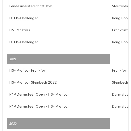
Landesmeisterschaft Tfvh
Staufenber
DTFB-Challenger
Kong Foos 
ITSF Masters
Frankfurt
DTFB-Challenger
Kong Foos 
2022
ITSF Pro Tour Frankfurt
Frankfurt
ITSF Pro Tour Steinbach 2022
Steinbach 
P4P Darmstadt Open - ITSF Pro Tour
Darmstadt
P4P Darmstadt Open - ITSF Pro Tour
Darmstadt
2020