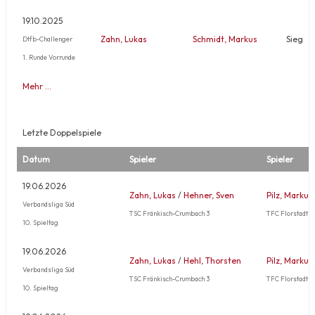
19.10.2025
Zahn, Lukas
Schmidt, Markus
Sieg
Dtfb-Challenger
1. Runde Vorrunde
Mehr …
Letzte Doppelspiele
Datum
Spieler
Spieler
19.06.2026
Zahn, Lukas
/
Hehner, Sven
Pilz, Markus
Verbandsliga Süd
TSC Fränkisch-Crumbach 3
TFC Florstadt 1
10. Spieltag
19.06.2026
Zahn, Lukas
/
Hehl, Thorsten
Pilz, Markus
Verbandsliga Süd
TSC Fränkisch-Crumbach 3
TFC Florstadt 1
10. Spieltag