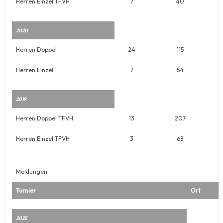
Herren Einzel TFVH
7
40
2020
Herren Doppel
24
115
Herren Einzel
7
54
2019
Herren Doppel TFVH
13
207
Herren Einzel TFVH
3
68
Meldungen
Turnier
Ort
2025