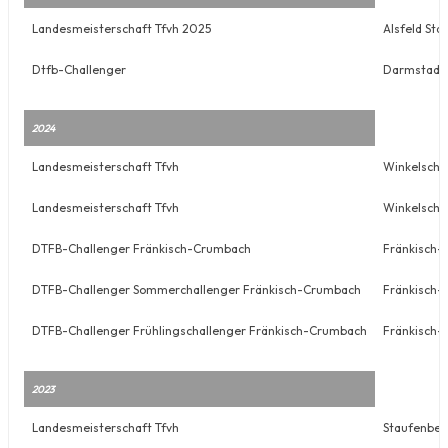
Landesmeisterschaft Tfvh 2025
Alsfeld Sta
Dtfb-Challenger
Darmstadt
2024
Landesmeisterschaft Tfvh
Winkelschn
Landesmeisterschaft Tfvh
Winkelschn
DTFB-Challenger Fränkisch-Crumbach
Fränkisch
DTFB-Challenger Sommerchallenger Fränkisch-Crumbach
Fränkisch
DTFB-Challenger Frühlingschallenger Fränkisch-Crumbach
Fränkisch
2023
Landesmeisterschaft Tfvh
Staufenber