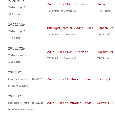
19.06.2026
Zahn, Lukas
/
Hehl, Thorsten
Welsch, Tim
Verbandsliga Süd
TSC Fränkisch-Crumbach 3
TFC Florstadt 1
10. Spieltag
29.05.2026
Büdinger, Dominik
/
Zahn, Lukas
Hansch, Chr
Verbandsliga Süd
TSC Fränkisch-Crumbach 3
TFC Frankfurt 1
9. Spieltag
29.05.2026
Zahn, Lukas
/
Hehl, Thorsten
Bockemühl, 
Verbandsliga Süd
TSC Fränkisch-Crumbach 3
TFC Frankfurt 1
9. Spieltag
29.11.2025
Zahn, Lukas
/
Gottmann, Jonas
Lorenz, Am
Landesmeisterschaft Tfvh 2025
Finale Hauptrunde
29.11.2025
Zahn, Lukas
/
Gottmann, Jonas
Seewald, Bj
Landesmeisterschaft Tfvh 2025
Halbfinale Hauptrunde