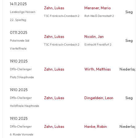
14.11.2025
Zahn, Lukas
Meraner, Mario
Sieg
Landesliga Hessen
TSC Fränkisch-Crumbach 2
Rot-Weiß Darmstadt 2
22. Spieltag
07.11.2025
Zahn, Lukas
Nicolin, Jan
Sieg
Pokalrunde Süd
TSC Fränkisch-Crumbach 2
Eintracht Frankfurt 2
Viertelfinale
19.10.2025
Zahn, Lukas
Wirth, Matthias
Niederlag
Dtfb-Challenger
Platz 3 Hauptrunde
19.10.2025
Zahn, Lukas
Dingeldein, Leon
Sieg
Dtfb-Challenger
Halbfinale Hauptrunde
19.10.2025
Zahn, Lukas
Hanke, Robin
Niederlag
Dtfb-Challenger
6. Runde Vorrunde