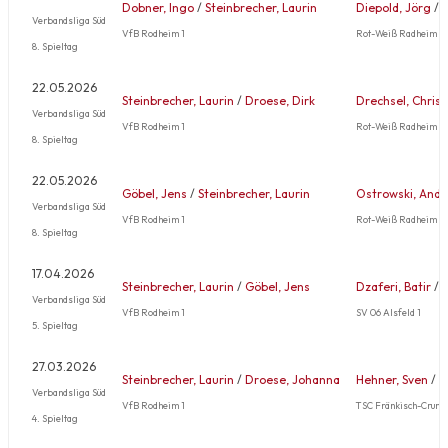
Dobner, Ingo
/
Steinbrecher, Laurin
Diepold, Jörg
/
M
Verbandsliga Süd
VfB Rodheim 1
Rot-Weiß Radheim 2
8. Spieltag
22.05.2026
Steinbrecher, Laurin
/
Droese, Dirk
Drechsel, Christ
Verbandsliga Süd
VfB Rodheim 1
Rot-Weiß Radheim 2
8. Spieltag
22.05.2026
Göbel, Jens
/
Steinbrecher, Laurin
Ostrowski, Andr
Verbandsliga Süd
VfB Rodheim 1
Rot-Weiß Radheim 2
8. Spieltag
17.04.2026
Steinbrecher, Laurin
/
Göbel, Jens
Dzaferi, Batir
/
T
Verbandsliga Süd
VfB Rodheim 1
SV 06 Alsfeld 1
5. Spieltag
27.03.2026
Steinbrecher, Laurin
/
Droese, Johanna
Hehner, Sven
/
H
Verbandsliga Süd
VfB Rodheim 1
TSC Fränkisch-Crumb
4. Spieltag