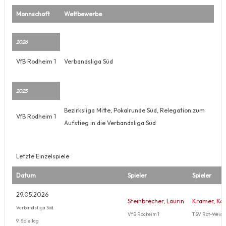
Mannschaft
Wettbewerbe
2026
VfB Rodheim 1
Verbandsliga Süd
2025
Bezirksliga Mitte, Pokalrunde Süd, Relegation zum
VfB Rodheim 1
Aufstieg in die Verbandsliga Süd
Letzte Einzelspiele
Datum
Spieler
Spieler
29.05.2026
Steinbrecher, Laurin
Kramer, Kaj
Verbandsliga Süd
VfB Rodheim 1
TSV Rot-Weiss 
9. Spieltag