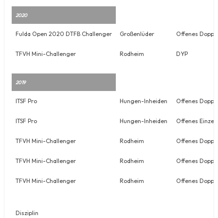
2020
Fulda Open 2020 DTFB Challenger
Großenlüder
Offenes Doppe
TFVH Mini-Challenger
Rodheim
DYP
2019
ITSF Pro
Hungen-Inheiden
Offenes Doppe
ITSF Pro
Hungen-Inheiden
Offenes Einzel
TFVH Mini-Challenger
Rodheim
Offenes Doppe
TFVH Mini-Challenger
Rodheim
Offenes Doppe
TFVH Mini-Challenger
Rodheim
Offenes Doppe
Disziplin