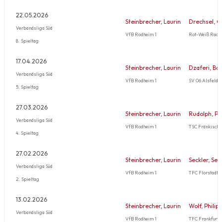
22.05.2026
Steinbrecher, Laurin
Drechsel, C
Verbandsliga Süd
VfB Rodheim 1
Rot-Weiß Radh
8. Spieltag
17.04.2026
Steinbrecher, Laurin
Dzaferi, Bat
Verbandsliga Süd
VfB Rodheim 1
SV 06 Alsfeld 1
5. Spieltag
27.03.2026
Steinbrecher, Laurin
Rudolph, Pa
Verbandsliga Süd
VfB Rodheim 1
TSC Fränkisch-
4. Spieltag
27.02.2026
Steinbrecher, Laurin
Seckler, Seb
Verbandsliga Süd
VfB Rodheim 1
TFC Florstadt 1
2. Spieltag
13.02.2026
Steinbrecher, Laurin
Wolf, Philip
Verbandsliga Süd
VfB Rodheim 1
TFC Frankfurt 1