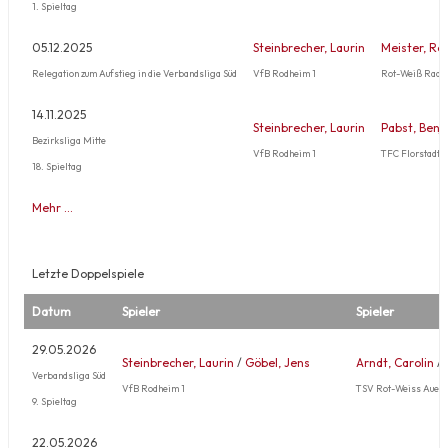
1. Spieltag
05.12.2025
Steinbrecher, Laurin
Meister, Re
Relegation zum Aufstieg in die Verbandsliga Süd
VfB Rodheim 1
Rot-Weiß Radh
14.11.2025
Steinbrecher, Laurin
Pabst, Benj
Bezirksliga Mitte
VfB Rodheim 1
TFC Florstadt 2
18. Spieltag
Mehr …
Letzte Doppelspiele
Datum
Spieler
Spieler
29.05.2026
Steinbrecher, Laurin
/
Göbel, Jens
Arndt, Carolin
/
Verbandsliga Süd
VfB Rodheim 1
TSV Rot-Weiss Auerb
9. Spieltag
22.05.2026