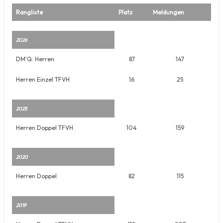
Rangliste
Platz
Meldungen
2026
DM'Q: Herren
87
147
Herren Einzel TFVH
16
25
2025
Herren Doppel TFVH
104
159
2020
Herren Doppel
82
115
2019