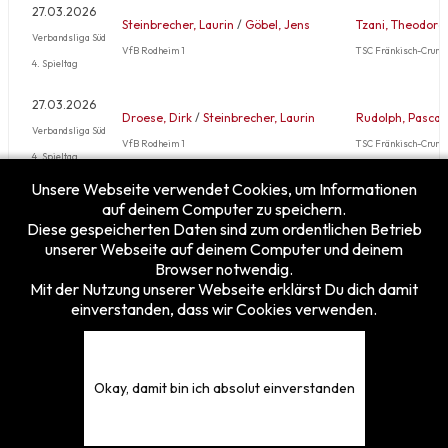
27.03.2026
Steinbrecher, Laurin
/
Göbel, Jens
Tzani, Theodora
Verbandsliga Süd
VfB Rodheim 1
TSC Fränkisch-Crumb
4. Spieltag
27.03.2026
Droese, Dirk
/
Steinbrecher, Laurin
Rudolph, Pascal
Verbandsliga Süd
VfB Rodheim 1
TSC Fränkisch-Crumb
4. Spieltag
Unsere Webseite verwendet Cookies, um Informationen
Mehr …
auf deinem Computer zu speichern.
Diese gespeicherten Daten sind zum ordentlichen Betrieb
unserer Webseite auf deinem Computer und deinem
Browser notwendig.
Mit der Nutzung unserer Webseite erklärst Du dich damit
einverstanden, dass wir Cookies verwenden.
Besucherzähler
Heute
20
Gestern
25
Diese Woche
120
Okay, damit bin ich absolut einverstanden
Diesen Monat
168
Gesamt
5375831
© 2026 TFVH e.V. - Tischfussballverband Hessen e.V.