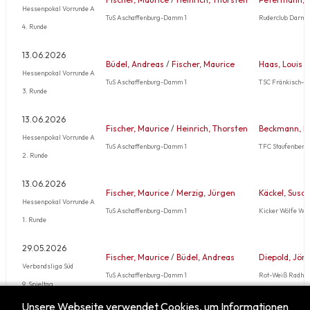
Hessenpokal Vorrunde A
TuS Aschaffenburg-Damm 1
Ruderclub Darmst
4. Runde
13.06.2026
Büdel, Andreas
/
Fischer, Maurice
Haas, Louis
/
Hessenpokal Vorrunde A
TuS Aschaffenburg-Damm 1
TSC Fränkisch-C
3. Runde
13.06.2026
Fischer, Maurice
/
Heinrich, Thorsten
Beckmann, Ni
Hessenpokal Vorrunde A
TuS Aschaffenburg-Damm 1
TFC Staufenberg
2. Runde
13.06.2026
Fischer, Maurice
/
Merzig, Jürgen
Käckel, Susa
Hessenpokal Vorrunde A
TuS Aschaffenburg-Damm 1
Kicker Wölfe Wol
1. Runde
29.05.2026
Fischer, Maurice
/
Büdel, Andreas
Diepold, Jör
Verbandsliga Süd
TuS Aschaffenburg-Damm 1
Rot-Weiß Radhe
9. Spieltag
Unsere Webseite verwendet Cookies, um Informationen