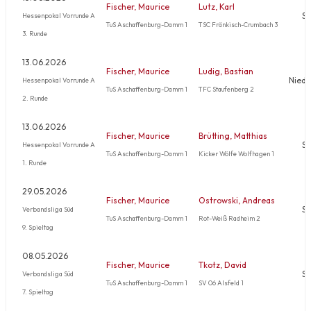
Fischer, Maurice
Lutz, Karl
Si
Hessenpokal Vorrunde A
TuS Aschaffenburg-Damm 1
TSC Fränkisch-Crumbach 3
3. Runde
13.06.2026
Fischer, Maurice
Ludig, Bastian
Niede
Hessenpokal Vorrunde A
TuS Aschaffenburg-Damm 1
TFC Staufenberg 2
2. Runde
13.06.2026
Fischer, Maurice
Brütting, Matthias
Si
Hessenpokal Vorrunde A
TuS Aschaffenburg-Damm 1
Kicker Wölfe Wolfhagen 1
1. Runde
29.05.2026
Fischer, Maurice
Ostrowski, Andreas
Si
Verbandsliga Süd
TuS Aschaffenburg-Damm 1
Rot-Weiß Radheim 2
9. Spieltag
08.05.2026
Fischer, Maurice
Tkotz, David
Si
Verbandsliga Süd
TuS Aschaffenburg-Damm 1
SV 06 Alsfeld 1
7. Spieltag