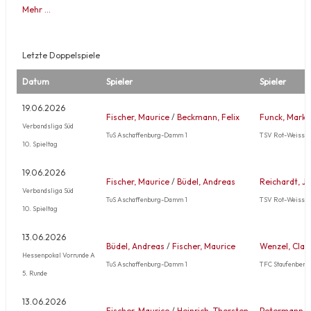
Mehr …
Letzte Doppelspiele
Datum
Spieler
Spieler
19.06.2026
Fischer, Maurice
/
Beckmann, Felix
Funck, Marku
Verbandsliga Süd
TuS Aschaffenburg-Damm 1
TSV Rot-Weiss A
10. Spieltag
19.06.2026
Fischer, Maurice
/
Büdel, Andreas
Reichardt, Jö
Verbandsliga Süd
TuS Aschaffenburg-Damm 1
TSV Rot-Weiss A
10. Spieltag
13.06.2026
Büdel, Andreas
/
Fischer, Maurice
Wenzel, Clar
Hessenpokal Vorrunde A
TuS Aschaffenburg-Damm 1
TFC Staufenberg
5. Runde
13.06.2026
Fischer, Maurice
/
Heinrich, Thorsten
Petermann, 