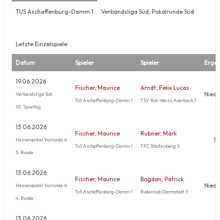
TUS Aschaffenburg-Damm 1
Verbandsliga Süd, Pokalrunde Süd
Letzte Einzelspiele
Datum
Spieler
Spieler
Ergeb
19.06.2026
Fischer, Maurice
Arndt, Felix Lucas
Niede
Verbandsliga Süd
TuS Aschaffenburg-Damm 1
TSV Rot-Weiss Auerbach 1
10. Spieltag
13.06.2026
Fischer, Maurice
Rubner, Mark
Si
Hessenpokal Vorrunde A
TuS Aschaffenburg-Damm 1
TFC Staufenberg 5
5. Runde
13.06.2026
Fischer, Maurice
Bogdan, Patrick
Niede
Hessenpokal Vorrunde A
TuS Aschaffenburg-Damm 1
Ruderclub Darmstadt 3
4. Runde
13.06.2026