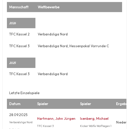
Mannschaft
Wettbewerbe
2026
TFC Kassel 2
Verbandsliga Nord
TFC Kassel 3
Verbandsliga Nord, Hessenpokal Vorrunde C
2025
TFC Kassel 3
Verbandsliga Nord
Letzte Einzelspiele
Datum
Spieler
Spieler
Ergebni
28.09.2025
Hartmann, John Jürgen
Isenberg, Michael
Niederl
Verbandsliga Nord
TFC Kassel 3
Kicker Wölfe Wolfhagen 1