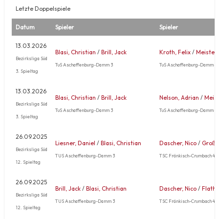
Letzte Doppelspiele
Datum
Spieler
Spieler
13.03.2026
Blasi, Christian
/
Brill, Jack
Kroth, Felix
/
Meister,
Bezirksliga Süd
TuS Aschaffenburg-Damm 3
TuS Aschaffenburg-Damm 4
3. Spieltag
13.03.2026
Blasi, Christian
/
Brill, Jack
Nelson, Adrian
/
Meist
Bezirksliga Süd
TuS Aschaffenburg-Damm 3
TuS Aschaffenburg-Damm 4
3. Spieltag
26.09.2025
Liesner, Daniel
/
Blasi, Christian
Dascher, Nico
/
Großki
Bezirksliga Süd
TUS Aschaffenburg-Damm 3
TSC Fränkisch-Crumbach 4
12. Spieltag
26.09.2025
Brill, Jack
/
Blasi, Christian
Dascher, Nico
/
Flath,
Bezirksliga Süd
TUS Aschaffenburg-Damm 3
TSC Fränkisch-Crumbach 4
12. Spieltag