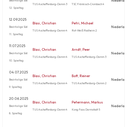
Niederlag
Bezirksliga Süd
TUS Aschaffenburg-Damm 3
TSC Fränkisch-Crumbach 4
12. Spieltag
12.09.2025
Blasi, Christian
Petri, Michael
Niederlag
Bezirksliga Süd
TUS Aschaffenburg-Damm 4
Rot-Weiß Radheim 2
11. Spieltag
11.07.2025
Blasi, Christian
Arndt, Peer
Niederlag
Bezirksliga Süd
TUS Aschaffenburg-Damm 4
TUS Aschaffenburg-Damm 3
10. Spieltag
04.07.2025
Blasi, Christian
Bott, Reiner
Niederlag
Bezirksliga Süd
TUS Aschaffenburg-Damm 4
TUS Aschaffenburg-Damm 2
9. Spieltag
20.06.2025
Blasi, Christian
Petermann, Markus
Niederlag
Bezirksliga Süd
TUS Aschaffenburg-Damm 4
Kong Foos Darmstadt 5
8. Spieltag