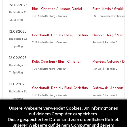
26.09.2025
Blasi, Christian
/
Liesner, Daniel
Flath, Kevin
/
Großkin
Bezirksliga Süd
TUS Aschaffenburg-Damm 3
TSC Fränkisch-Crumbach 4
12. Spieltag
12.09.2025
Gohrbandt, Daniel
/
Blasi, Christian
Diepold, Jörg
/
Mende
Bezirksliga Süd
TUS Aschaffenburg-Damm 4
Rot-Weiß Radheim 2
11. Spieltag
12.09.2025
Kolb, Christian
/
Blasi, Christian
Mendes, Antonio
/
Di
Bezirksliga Süd
TUS Aschaffenburg-Damm 4
Rot-Weiß Radheim 2
11. Spieltag
12.09.2025
Gohrbandt, Daniel
/
Blasi, Christian
Ostrowski, Andreas
/
Bezirksliga Süd
TUS Aschaffenburg-Damm 4
Rot-Weiß Radheim 2
11. Spieltag
Unsere Webseite verwendet Cookies, um Informationen
Mehr …
auf deinem Computer zu speichern.
Diese gespeicherten Daten sind zum ordentlichen Betrieb
unserer Webseite auf deinem Computer und deinem