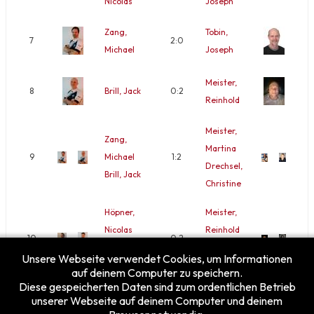
Nicolas
Joseph
Zang,
Tobin,
7
2:0
Michael
Joseph
Meister,
8
Brill, Jack
0:2
Reinhold
Meister,
Zang,
Martina
9
Michael
1:2
Drechsel,
Brill, Jack
Christine
Höpner,
Meister,
Nicolas
Reinhold
10
0:2
Mantel,
Tobin,
Unsere Webseite verwendet Cookies, um Informationen
Sebastian
Sabine
auf deinem Computer zu speichern.
Diese gespeicherten Daten sind zum ordentlichen Betrieb
unserer Webseite auf deinem Computer und deinem