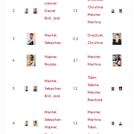
Liesner,
Christine
2
Daniel
1:2
Meister,
Brill, Jack
Martina
Mantel,
Drechsel,
3
0:2
Sebastian
Christine
Höpner,
Meister,
4
2:1
Nicolas
Martina
Tobin,
Mantel,
Sabine
5
Sebastian
1:2
Meister,
Brill, Jack
Reinhold
Mantel,
Meister,
Sebastian
Martina
6
1:2
Höpner,
Tobin,