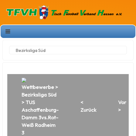
Bezirksliga Süd
Wettbewerbe
>
Bezirksliga Süd
> TUS
<
Vor
Aschaffenburg-
Zurück
>
Damm 3vs.Rot-
Weiß Radheim
3