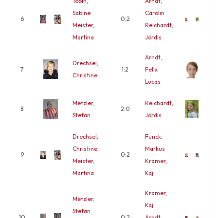
Tobin,
Arndt,
Sabine
Carolin
6
0:2
Meister,
Reichardt,
Martina
Jördis
Arndt,
Drechsel,
7
1:2
Felix
Christine
Lucas
Metzler,
Reichardt,
8
2:0
Stefan
Jördis
Drechsel,
Funck,
Christine
Markus
9
0:2
Meister,
Kramer,
Martina
Kaj
Kramer,
Metzler,
Kaj
Stefan
10
0:2
Arndt,