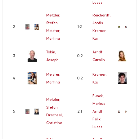
Lucas
Metzler,
Reichardt,
Stefan
Jördis
2
1:2
Meister,
Kramer,
Martina
Kaj
Tobin,
Arndt,
3
0:2
Joseph
Carolin
Meister,
Kramer,
4
0:2
Martina
Kaj
Funck,
Metzler,
Markus
Stefan
5
2:1
Arndt,
Drechsel,
Felix
Christine
Lucas