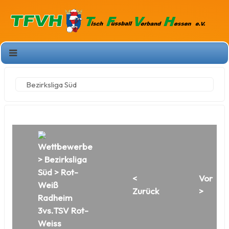
Bezirksliga Süd
Wettbewerbe
>
Bezirksliga
Süd
> Rot-
<
Vor
Weiß
Zurück
>
Radheim
3vs.TSV Rot-
Weiss