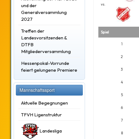
vs.
und der
Generalversammlung
2027
Treffen der
Spiel
Landesvorsitzenden &
DTFB
1
Mitgliederversammlung
2
Hessenpokal-Vorrunde
feiert gelungene Premiere
3
4
Mannschaftssport
5
Aktuelle Begegnungen
6
TFVH Ligenstruktur
7
Landesliga
8