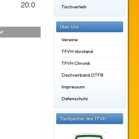
20:0
Tischverleih
Über Uns
st
Vereine
TFVH Vorstand
TFVH Chronik
Dachverband DTFB
Impressum
Datenschutz
Tischpartner des TFVH