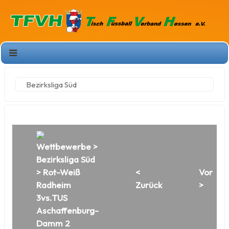
Bezirksliga Süd
Wettbewerbe
>
Bezirksliga Süd
> Rot-Weiß
<
Vor
Radheim
Zurück
>
3vs.TUS
Aschaffenburg-
Damm 2