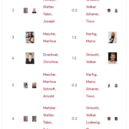
Stefan
Volker
2
0:2
Tobin,
Scherer,
Joseph
Timo
Meister,
Hartig,
3
1:2
Martina
Mario
Drechsel,
Gröschl,
4
1:2
Christine
Volker
Meister,
Hartig,
Martina
Mario
5
0:2
Schmitt,
Scherer,
Arnold
Timo
Metzler,
Gröschl,
Stefan
Volker
6
0:2
Tobin,
Ludewig,