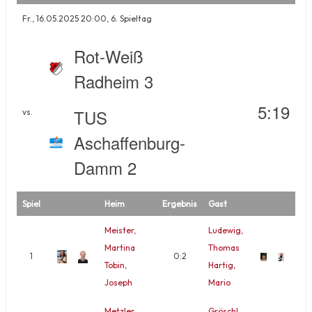
Fr., 16.05.2025 20:00, 6. Spieltag
Rot-Weiß
Radheim 3
5:19
TUS
vs.
Aschaffenburg-
Damm 2
Spiel
Heim
Ergebnis
Gast
Meister,
Ludewig,
Martina
Thomas
1
0:2
Tobin,
Hartig,
Joseph
Mario
Metzler,
Gröschl,