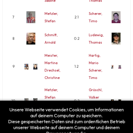
Sabine
Thomas
Metzler,
Scherer,
7
2:1
Stefan
Timo
Schmitt,
Ludewig,
8
0:2
Arnold
Thomas
Meister,
Hartig,
Martina
Mario
9
1:2
Drechsel,
Scherer,
Christine
Timo
Metzler,
Gröschl,
Stefan
Volker
10
0:2
Tobin,
Ludewig,
Unsere Webseite verwendet Cookies, um Informationen
Sabine
Thomas
auf deinem Computer zu speichern.
Diese gespeicherten Daten sind zum ordentlichen Betrieb
unserer Webseite auf deinem Computer und deinem