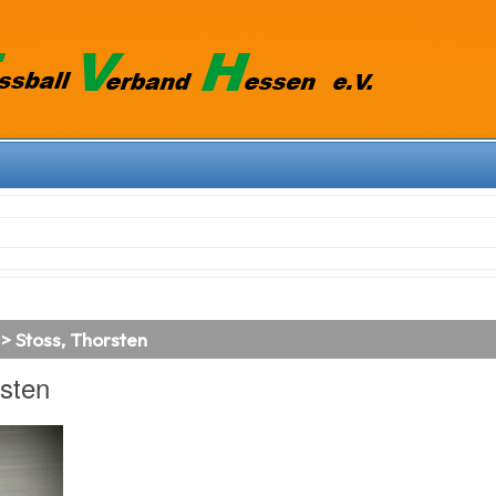
 > Stoss, Thorsten
sten