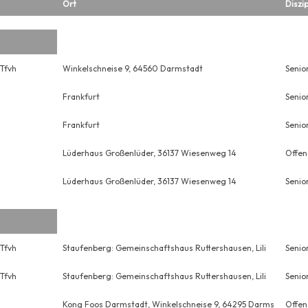
Ort
Diszip
Tfvh
Winkelschneise 9, 64560 Darmstadt
Senio
Frankfurt
Senio
Frankfurt
Senio
Lüderhaus Großenlüder, 36137 Wiesenweg 14
Offen
Lüderhaus Großenlüder, 36137 Wiesenweg 14
Senio
Tfvh
Staufenberg: Gemeinschaftshaus Ruttershausen, Lili
Senio
Tfvh
Staufenberg: Gemeinschaftshaus Ruttershausen, Lili
Senio
Kong Foos Darmstadt, Winkelschneise 9, 64295 Darms
Offen