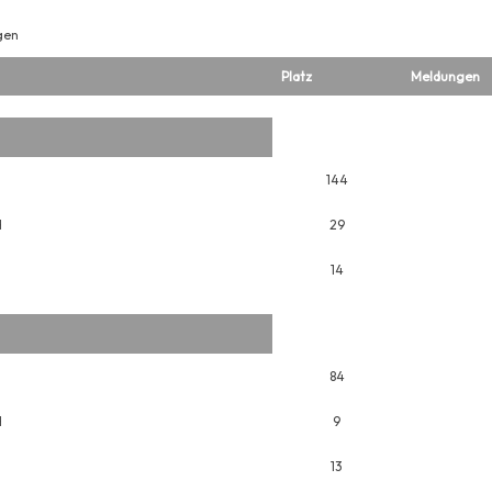
gen
Platz
Meldungen
144
H
29
14
84
H
9
13