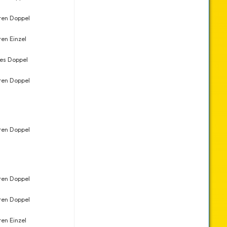
ren Doppel
Sa., 30.09.2023
11
24
ren Einzel
So., 01.10.2023
20
33
es Doppel
So., 30.04.2023
20
36
ren Doppel
Sa., 28.01.2023
6
13
ren Doppel
Sa., 01.10.2022
4
10
ren Doppel
Fr., 08.02.2019
4
6
ren Doppel
Sa., 30.11.2019
7
9
ren Einzel
Sa., 30.11.2019
12
16