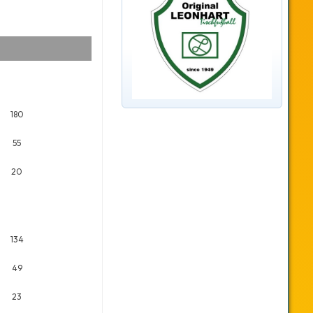
180
55
20
134
49
23