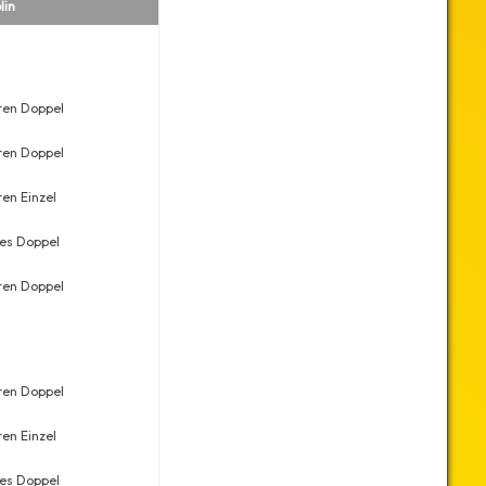
lin
Datum
Platz
Meldungen
ren Doppel
Sa., 30.11.2024
8
10
ren Doppel
Sa., 05.10.2024
21
28
ren Einzel
So., 06.10.2024
24
35
es Doppel
Sa., 27.01.2024
69
54
ren Doppel
Sa., 27.01.2024
11
14
ren Doppel
Sa., 02.12.2023
1
9
ren Einzel
Sa., 02.12.2023
5
29
es Doppel
So., 22.10.2023
22
33