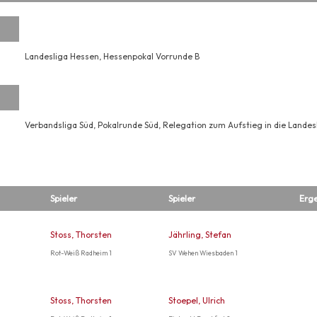
Landesliga Hessen, Hessenpokal Vorrunde B
Verbandsliga Süd, Pokalrunde Süd, Relegation zum Aufstieg in die Landes
Spieler
Spieler
Erge
Stoss, Thorsten
Jährling, Stefan
Rot-Weiß Radheim 1
SV Wehen Wiesbaden 1
Stoss, Thorsten
Stoepel, Ulrich