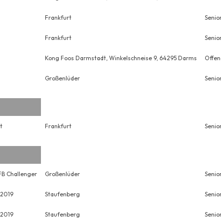
Frankfurt
Senio
Frankfurt
Senio
Kong Foos Darmstadt, Winkelschneise 9, 64295 Darms
Offen
Großenlüder
Senio
t
Frankfurt
Senio
B Challenger
Großenlüder
Senio
 2019
Staufenberg
Senio
 2019
Staufenberg
Senio