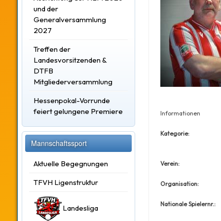
und der
Generalversammlung
2027
Treffen der
Landesvorsitzenden &
DTFB
Mitgliederversammlung
Hessenpokal-Vorrunde
feiert gelungene Premiere
Informationen
Kategorie:
Mannschaftssport
Aktuelle Begegnungen
Verein:
TFVH Ligenstruktur
Organisation:
Nationale Spielernr.:
Landesliga