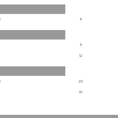
H
11
11
12
H
20
10