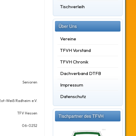
Tischverleih
Über Uns
Vereine
TFVH Vorstand
TFVH Chronik
Dachverband DTFB
Senioren
Impressum
Datenschutz
Rot-Weiß Radheim e.V.
TFV Hessen
Tischpartner des TFVH
06-0252