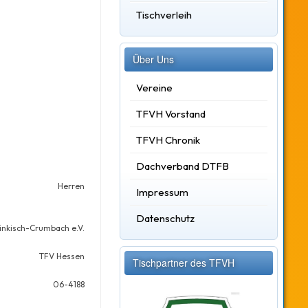
Tischverleih
Über Uns
Vereine
TFVH Vorstand
TFVH Chronik
Dachverband DTFB
Herren
Impressum
Datenschutz
änkisch-Crumbach e.V.
TFV Hessen
Tischpartner des TFVH
06-4188