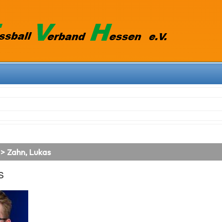
 > Zahn, Lukas
s