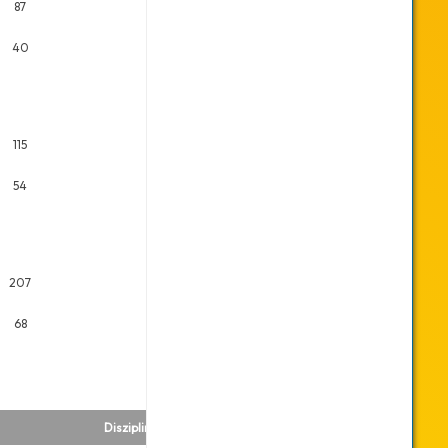
87
40
115
54
207
68
Disziplin
Datum
Platz