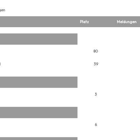
gen
Platz
Meldungen
80
H
39
3
6