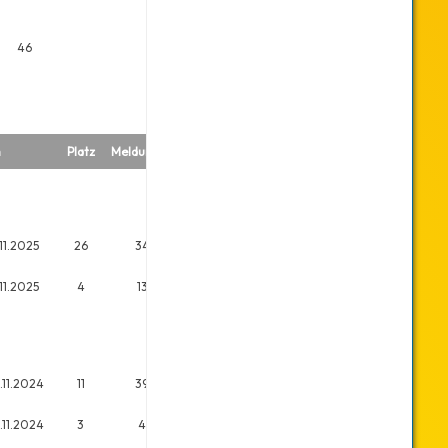
46
m
Platz
Meldungen
.11.2025
26
34
.11.2025
4
13
.11.2024
11
39
.11.2024
3
4