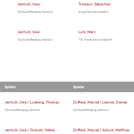
Jentsch, Uwe
Trinkaus, Sebastian
TuS Aschaffenburg-Damm 2
Kong Foos Darmstadt 4
Jentsch, Uwe
Lutz, Marc
TuS Aschaffenburg-Damm 2
TSC Fränkisch-Crumbach 4
Spieler
Spieler
Jentsch, Uwe
/
Ludewig, Thomas
Duffeck, Marcel
/
Liesner, Daniel
TuS Aschaffenburg-Damm 2
TuS Aschaffenburg-Damm 4
Jentsch, Uwe
/
Gröschl, Volker
Duffeck, Marcel
/
Schuck, Matthias