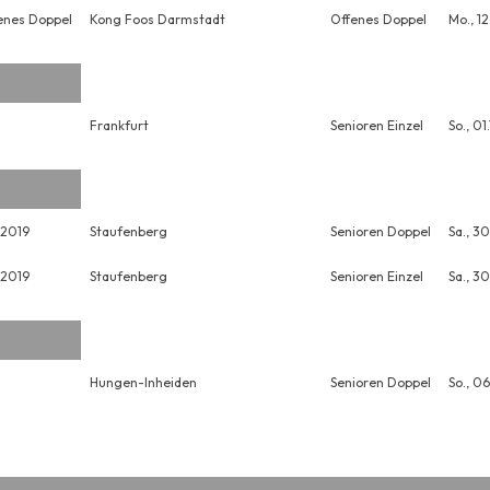
enes Doppel
Kong Foos Darmstadt
Offenes Doppel
Mo., 1
Frankfurt
Senioren Einzel
So., 0
 2019
Staufenberg
Senioren Doppel
Sa., 30
 2019
Staufenberg
Senioren Einzel
Sa., 30
Hungen-Inheiden
Senioren Doppel
So., 0