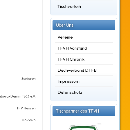
Tischverleih
Über Uns
Vereine
TFVH Vorstand
TFVH Chronik
Dachverband DTFB
Senioren
Impressum
Datenschutz
nburg-Damm 1863 e.V.
TFV Hessen
Tischpartner des TFVH
06-3973