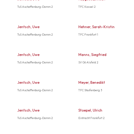
TuS Aschaffenburg-Damm 2
TFC Kassel 2
Jentsch, Uwe
Hehner, Sarah-Kristin
TuS Aschaffenburg-Damm 2
TFC Frankfurt 1
Jentsch, Uwe
Manns, Siegfried
TuS Aschaffenburg-Damm 2
SV 06 Alsfeld 2
Jentsch, Uwe
Meyer, Benedikt
TuS Aschaffenburg-Damm 2
TFC Staufenberg 3
Jentsch, Uwe
Stoepel, Ulrich
TuS Aschaffenburg-Damm 2
Eintracht Frankfurt 2