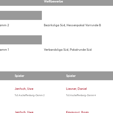
Wettbewerbe
Damm 2
Bezirksliga Süd, Hessenpokal Vorrunde B
Damm 1
Verbandsliga Süd, Pokalrunde Süd
Spieler
Spieler
Jentsch, Uwe
Liesner, Daniel
TuS Aschaffenburg-Damm 2
TuS Aschaffenburg-Damm 4
Jentsch, Uwe
Kaygusuz, Ihsan