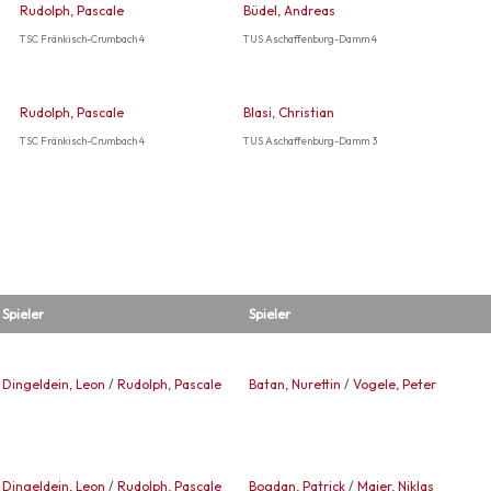
Rudolph, Pascale
Büdel, Andreas
TSC Fränkisch-Crumbach 4
TUS Aschaffenburg-Damm 4
Rudolph, Pascale
Blasi, Christian
TSC Fränkisch-Crumbach 4
TUS Aschaffenburg-Damm 3
Spieler
Spieler
Dingeldein, Leon
/
Rudolph, Pascale
Batan, Nurettin
/
Vogele, Peter
Dingeldein, Leon
/
Rudolph, Pascale
Bogdan, Patrick
/
Maier, Niklas