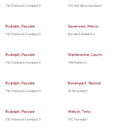
TSC Fränkisch-Crumbach 3
TSV Rot-Weiss Auerbach 1
Rudolph, Pascale
Sauerwein, Marco
TSC Fränkisch-Crumbach 3
Rot-Weiß Radheim 2
Rudolph, Pascale
Steinbrecher, Laurin
TSC Fränkisch-Crumbach 3
VfB Rodheim 1
Rudolph, Pascale
Rosengart, Yannick
TSC Fränkisch-Crumbach 3
SV 06 Alsfeld 1
Rudolph, Pascale
Welsch, Timo
TSC Fränkisch-Crumbach 3
TFC Florstadt 1