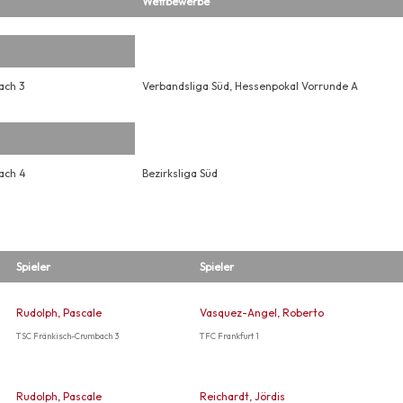
Wettbewerbe
ach 3
Verbandsliga Süd, Hessenpokal Vorrunde A
ach 4
Bezirksliga Süd
Spieler
Spieler
Rudolph, Pascale
Vasquez-Angel, Roberto
TSC Fränkisch-Crumbach 3
TFC Frankfurt 1
Rudolph, Pascale
Reichardt, Jördis