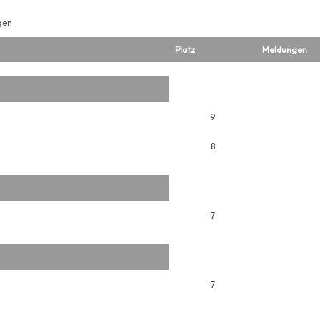
gen
Platz
Meldungen
9
8
7
7