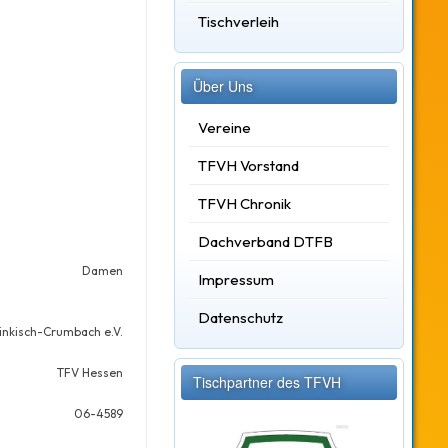
Tischverleih
Über Uns
Vereine
TFVH Vorstand
TFVH Chronik
Dachverband DTFB
Damen
Impressum
Datenschutz
änkisch-Crumbach e.V.
TFV Hessen
Tischpartner des TFVH
06-4589