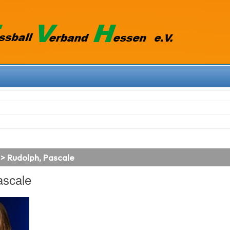
 > Rudolph, Pascale
ascale