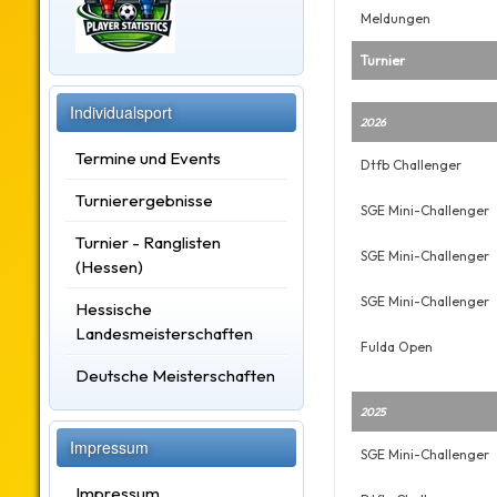
Meldungen
Turnier
Individualsport
2026
Termine und Events
Dtfb Challenger
Turnierergebnisse
SGE Mini-Challenger
Turnier - Ranglisten
SGE Mini-Challenger
(Hessen)
SGE Mini-Challenger
Hessische
Landesmeisterschaften
Fulda Open
Deutsche Meisterschaften
2025
Impressum
SGE Mini-Challenger
Impressum