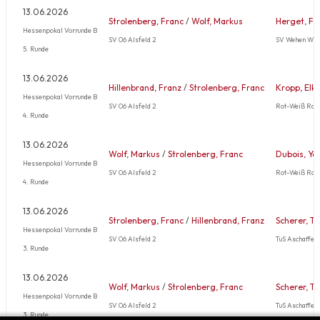
13.06.2026
Strolenberg, Franc
/
Wolf, Markus
Herget, Fr
Hessenpokal Vorrunde B
SV 06 Alsfeld 2
SV Wehen Wie
5. Runde
13.06.2026
Hillenbrand, Franz
/
Strolenberg, Franc
Kropp, Elk
Hessenpokal Vorrunde B
SV 06 Alsfeld 2
Rot-Weiß Rad
4. Runde
13.06.2026
Wolf, Markus
/
Strolenberg, Franc
Dubois, Ya
Hessenpokal Vorrunde B
SV 06 Alsfeld 2
Rot-Weiß Rad
4. Runde
13.06.2026
Strolenberg, Franc
/
Hillenbrand, Franz
Scherer, T
Hessenpokal Vorrunde B
SV 06 Alsfeld 2
TuS Aschaffe
3. Runde
13.06.2026
Wolf, Markus
/
Strolenberg, Franc
Scherer, T
Hessenpokal Vorrunde B
SV 06 Alsfeld 2
TuS Aschaffe
3. Runde