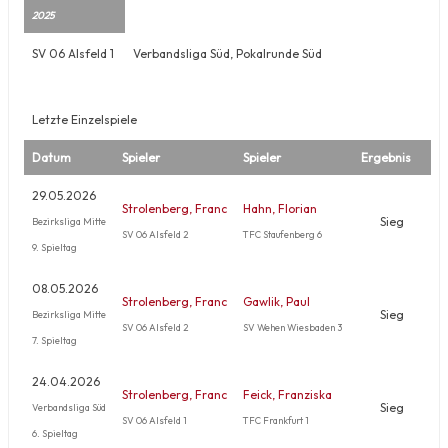
2025
SV 06 Alsfeld 1
Verbandsliga Süd, Pokalrunde Süd
Letzte Einzelspiele
Datum
Spieler
Spieler
Ergebnis
29.05.2026
Strolenberg, Franc
Hahn, Florian
Sieg
Bezirksliga Mitte
SV 06 Alsfeld 2
TFC Staufenberg 6
9. Spieltag
08.05.2026
Strolenberg, Franc
Gawlik, Paul
Sieg
Bezirksliga Mitte
SV 06 Alsfeld 2
SV Wehen Wiesbaden 3
7. Spieltag
24.04.2026
Strolenberg, Franc
Feick, Franziska
Sieg
Verbandsliga Süd
SV 06 Alsfeld 1
TFC Frankfurt 1
6. Spieltag