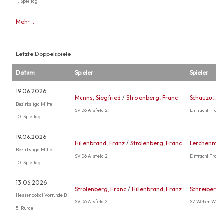
1. Spieltag
Mehr …
Letzte Doppelspiele
Datum
Spieler
Spieler
19.06.2026
Manns, Siegfried
/
Strolenberg, Franc
Schauzu, J
Bezirksliga Mitte
SV 06 Alsfeld 2
Eintracht Fran
10. Spieltag
19.06.2026
Hillenbrand, Franz
/
Strolenberg, Franc
Lerchenmül
Bezirksliga Mitte
SV 06 Alsfeld 2
Eintracht Fran
10. Spieltag
13.06.2026
Strolenberg, Franc
/
Hillenbrand, Franz
Schreiber, 
Hessenpokal Vorrunde B
SV 06 Alsfeld 2
SV Wehen Wie
5. Runde