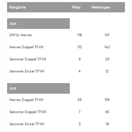
Rangliste
Platz
Meldungen
2026
DM'Q: Herren
118
147
Herren Doppel TFVH
115
142
Senioren Doppel TFVH
8
29
Senioren Einzel TFVH
4
12
2025
Herren Doppel TFVH
93
159
Senioren Doppel TFVH
7
65
Senioren Einzel TFVH
3
18