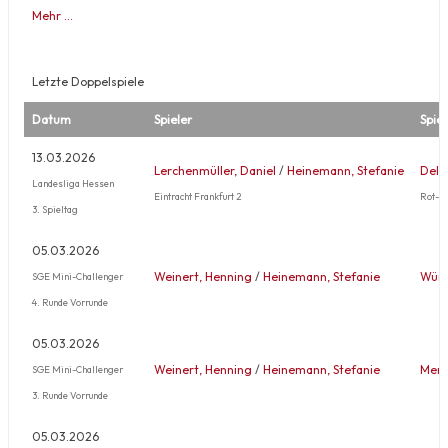
Mehr …
Letzte Doppelspiele
Datum
Spieler
Spiel
13.03.2026
Lerchenmüller, Daniel
/
Heinemann, Stefanie
Delle
Landesliga Hessen
Eintracht Frankfurt 2
Rot-W
3. Spieltag
05.03.2026
Weinert, Henning
/
Heinemann, Stefanie
Wünn
SGE Mini-Challenger
4. Runde Vorrunde
05.03.2026
Weinert, Henning
/
Heinemann, Stefanie
Mert
SGE Mini-Challenger
3. Runde Vorrunde
05.03.2026