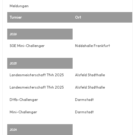
Meldungen
Turnier
Ort
2026
SGE Mini-Challenger
Niddahalle Frankfurt
2025
Landesmeisterschaft Tfvh 2025
Alsfeld Stadthalle
Landesmeisterschaft Tfvh 2025
Alsfeld Stadthalle
Dtfb-Challenger
Darmstadt
Mini-Challenger
Darmstadt
2024