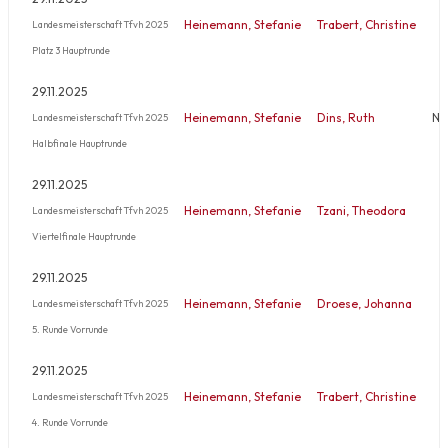
Heinemann, Stefanie
Trabert, Christine
Landesmeisterschaft Tfvh 2025
Platz 3 Hauptrunde
29.11.2025
Heinemann, Stefanie
Dins, Ruth
Ni
Landesmeisterschaft Tfvh 2025
Halbfinale Hauptrunde
29.11.2025
Heinemann, Stefanie
Tzani, Theodora
Landesmeisterschaft Tfvh 2025
Viertelfinale Hauptrunde
29.11.2025
Heinemann, Stefanie
Droese, Johanna
Landesmeisterschaft Tfvh 2025
5. Runde Vorrunde
29.11.2025
Heinemann, Stefanie
Trabert, Christine
Landesmeisterschaft Tfvh 2025
4. Runde Vorrunde