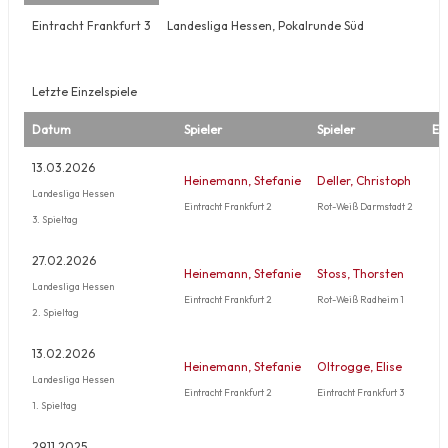
Eintracht Frankfurt 3
Landesliga Hessen, Pokalrunde Süd
Letzte Einzelspiele
Datum
Spieler
Spieler
Er
13.03.2026
Heinemann, Stefanie
Deller, Christoph
Landesliga Hessen
Eintracht Frankfurt 2
Rot-Weiß Darmstadt 2
3. Spieltag
27.02.2026
Heinemann, Stefanie
Stoss, Thorsten
Landesliga Hessen
Eintracht Frankfurt 2
Rot-Weiß Radheim 1
2. Spieltag
13.02.2026
Heinemann, Stefanie
Oltrogge, Elise
Landesliga Hessen
Eintracht Frankfurt 2
Eintracht Frankfurt 3
1. Spieltag
29.11.2025