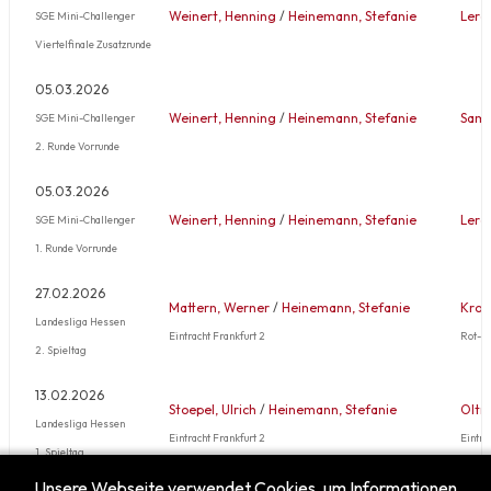
Weinert, Henning
/
Heinemann, Stefanie
Lerc
SGE Mini-Challenger
Viertelfinale Zusatzrunde
05.03.2026
Weinert, Henning
/
Heinemann, Stefanie
Samm
SGE Mini-Challenger
2. Runde Vorrunde
05.03.2026
Weinert, Henning
/
Heinemann, Stefanie
Lerc
SGE Mini-Challenger
1. Runde Vorrunde
27.02.2026
Mattern, Werner
/
Heinemann, Stefanie
Krop
Landesliga Hessen
Eintracht Frankfurt 2
Rot-W
2. Spieltag
13.02.2026
Stoepel, Ulrich
/
Heinemann, Stefanie
Oltr
Landesliga Hessen
Eintracht Frankfurt 2
Eintra
1. Spieltag
Unsere Webseite verwendet Cookies, um Informationen