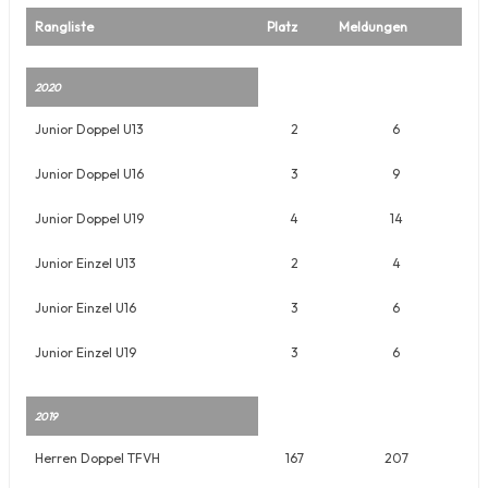
Rangliste
Platz
Meldungen
2020
Junior Doppel U13
2
6
Junior Doppel U16
3
9
Junior Doppel U19
4
14
Junior Einzel U13
2
4
Junior Einzel U16
3
6
Junior Einzel U19
3
6
2019
Herren Doppel TFVH
167
207