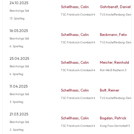
24.10.2025
Schellhaas, Colin
Gohrbandt, Daniel
Bezirksliga Süd
TSC Fränkisch-Crumbach 4
TUS Aschaffenburg-Damm
13. Spieltag
16.05.2025
Schellhaas, Colin
Beckmann, Felix
Bezirksliga Süd
TSC Fränkisch-Crumbach 4
TUS Aschaffenburg-Damm
6. Spieltag
25.04.2025
Schellhaas, Colin
Meister, Reinhold
Bezirksliga Süd
TSC Fränkisch-Crumbach 4
Rot-Weiß Radheim 3
4. Spieltag
11.04.2025
Schellhaas, Colin
Bott, Reiner
Bezirksliga Süd
TSC Fränkisch-Crumbach 4
TUS Aschaffenburg-Damm
3. Spieltag
21.03.2025
Schellhaas, Colin
Bogdan, Patrick
Bezirksliga Süd
TSC Fränkisch-Crumbach 4
Kong Foos Darmstadt 5
2. Spieltag