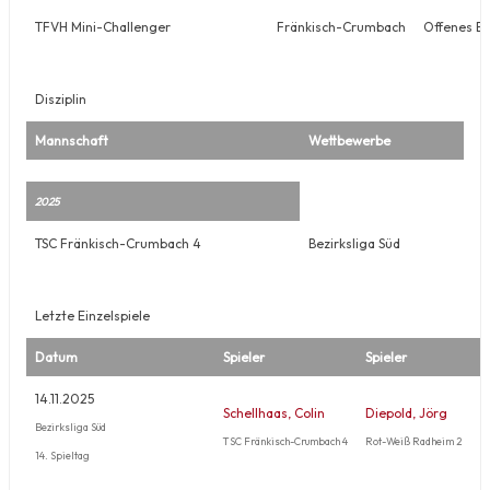
TFVH Mini-Challenger
Fränkisch-Crumbach
Offenes Ei
Disziplin
Mannschaft
Wettbewerbe
2025
TSC Fränkisch-Crumbach 4
Bezirksliga Süd
Letzte Einzelspiele
Datum
Spieler
Spieler
14.11.2025
Schellhaas, Colin
Diepold, Jörg
Bezirksliga Süd
TSC Fränkisch-Crumbach 4
Rot-Weiß Radheim 2
14. Spieltag