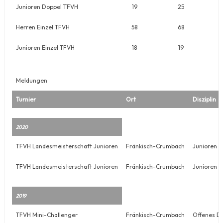
Junioren Doppel TFVH
19
25
Herren Einzel TFVH
58
68
Junioren Einzel TFVH
18
19
Meldungen
Turnier
Ort
Disziplin
2020
TFVH Landesmeisterschaft Junioren
Fränkisch-Crumbach
Junioren 
TFVH Landesmeisterschaft Junioren
Fränkisch-Crumbach
Junioren E
2019
TFVH Mini-Challenger
Fränkisch-Crumbach
Offenes D