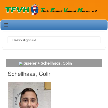
Bezirksliga Süd
Spieler > Schellhaas, Colin
Schellhaas, Colin