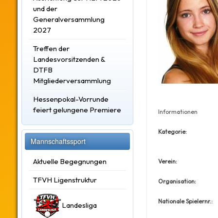
und der
Generalversammlung
2027
Treffen der
Landesvorsitzenden &
DTFB
Mitgliederversammlung
Hessenpokal-Vorrunde
feiert gelungene Premiere
Informationen
Kategorie:
Mannschaftssport
Aktuelle Begegnungen
Verein:
TFVH Ligenstruktur
Organisation:
Nationale Spielernr.:
Landesliga