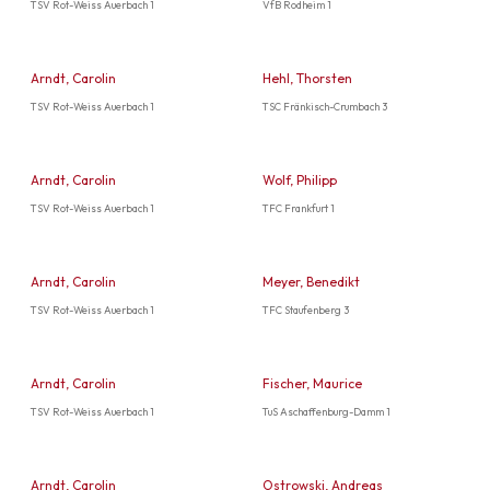
TSV Rot-Weiss Auerbach 1
VfB Rodheim 1
Arndt, Carolin
Hehl, Thorsten
TSV Rot-Weiss Auerbach 1
TSC Fränkisch-Crumbach 3
Arndt, Carolin
Wolf, Philipp
TSV Rot-Weiss Auerbach 1
TFC Frankfurt 1
Arndt, Carolin
Meyer, Benedikt
TSV Rot-Weiss Auerbach 1
TFC Staufenberg 3
Arndt, Carolin
Fischer, Maurice
TSV Rot-Weiss Auerbach 1
TuS Aschaffenburg-Damm 1
Arndt, Carolin
Ostrowski, Andreas