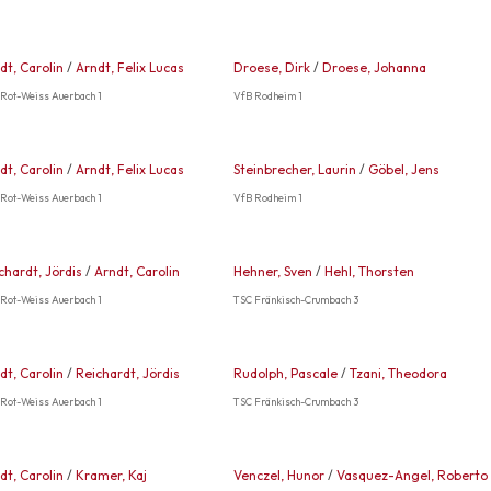
dt, Carolin
/
Arndt, Felix Lucas
Droese, Dirk
/
Droese, Johanna
Rot-Weiss Auerbach 1
VfB Rodheim 1
dt, Carolin
/
Arndt, Felix Lucas
Steinbrecher, Laurin
/
Göbel, Jens
Rot-Weiss Auerbach 1
VfB Rodheim 1
chardt, Jördis
/
Arndt, Carolin
Hehner, Sven
/
Hehl, Thorsten
Rot-Weiss Auerbach 1
TSC Fränkisch-Crumbach 3
dt, Carolin
/
Reichardt, Jördis
Rudolph, Pascale
/
Tzani, Theodora
Rot-Weiss Auerbach 1
TSC Fränkisch-Crumbach 3
dt, Carolin
/
Kramer, Kaj
Venczel, Hunor
/
Vasquez-Angel, Roberto