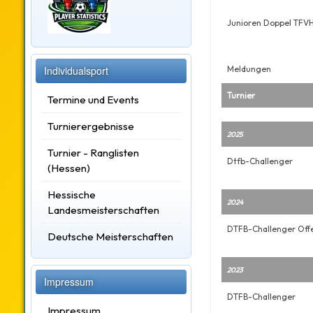
Junioren Doppel TFV
Individualsport
Meldungen
Turnier
Termine und Events
Turnierergebnisse
2025
Turnier - Ranglisten
Dtfb-Challenger
(Hessen)
Hessische
2024
Landesmeisterschaften
DTFB-Challenger Off
Deutsche Meisterschaften
2023
Impressum
DTFB-Challenger
Impressum