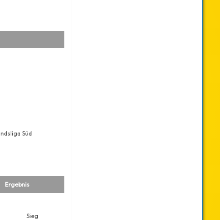
andsliga Süd
Ergebnis
Sieg