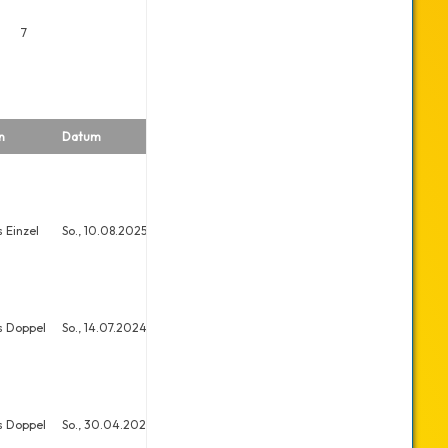
7
n
Datum
Platz
Meldungen
 Einzel
So., 10.08.2025
29
33
s Doppel
So., 14.07.2024
19
26
s Doppel
So., 30.04.2023
35
36