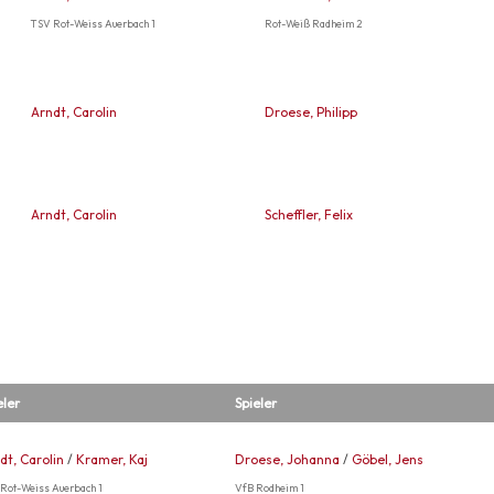
TSV Rot-Weiss Auerbach 1
Rot-Weiß Radheim 2
Arndt, Carolin
Droese, Philipp
Arndt, Carolin
Scheffler, Felix
eler
Spieler
dt, Carolin
/
Kramer, Kaj
Droese, Johanna
/
Göbel, Jens
Rot-Weiss Auerbach 1
VfB Rodheim 1