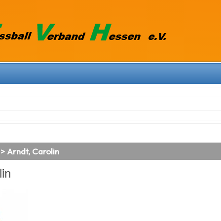
> Arndt, Carolin
lin