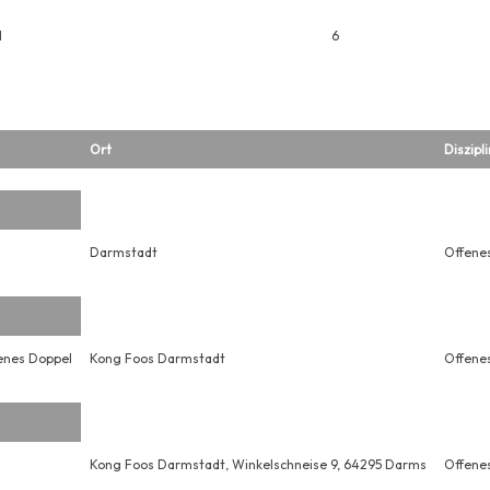
H
6
Ort
Diszipli
Darmstadt
Offenes
enes Doppel
Kong Foos Darmstadt
Offene
Kong Foos Darmstadt, Winkelschneise 9, 64295 Darms
Offene