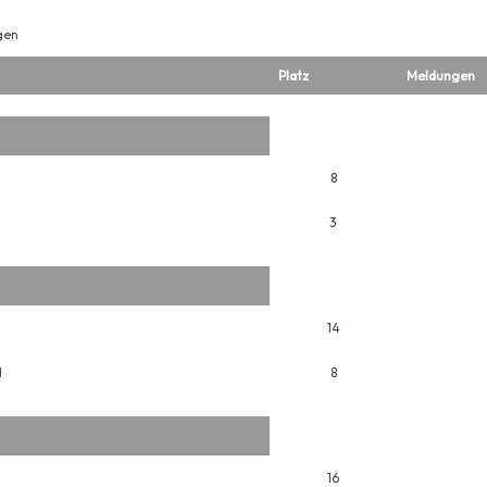
gen
Platz
Meldungen
8
3
14
H
8
16