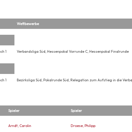
Wettbewerbe
ch 1
Verbandsliga Süd, Hessenpokal Vorrunde C, Hessenpokal Finalrunde
ch 1
Bezirksliga Süd, Pokalrunde Süd, Relegation zum Aufstieg in die Verb
Spieler
Spieler
Arndt, Carolin
Droese, Philipp