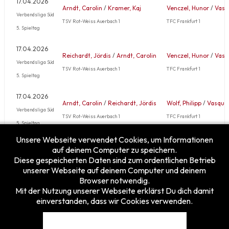
17.04.2026
Arndt, Carolin
/
Kramer, Kaj
Venczel, Hunor
/
Vasq
Verbandsliga Süd
TSV Rot-Weiss Auerbach 1
TFC Frankfurt 1
5. Spieltag
17.04.2026
Reichardt, Jördis
/
Arndt, Carolin
Venczel, Hunor
/
Vasq
Verbandsliga Süd
TSV Rot-Weiss Auerbach 1
TFC Frankfurt 1
5. Spieltag
17.04.2026
Arndt, Carolin
/
Reichardt, Jördis
Wolf, Philipp
/
Vasque
Verbandsliga Süd
TSV Rot-Weiss Auerbach 1
TFC Frankfurt 1
5. Spieltag
Unsere Webseite verwendet Cookies, um Informationen
Mehr …
auf deinem Computer zu speichern.
Diese gespeicherten Daten sind zum ordentlichen Betrieb
unserer Webseite auf deinem Computer und deinem
Browser notwendig.
Mit der Nutzung unserer Webseite erklärst Du dich damit
einverstanden, dass wir Cookies verwenden.
Besucherzähler
Heute
8
Gestern
25