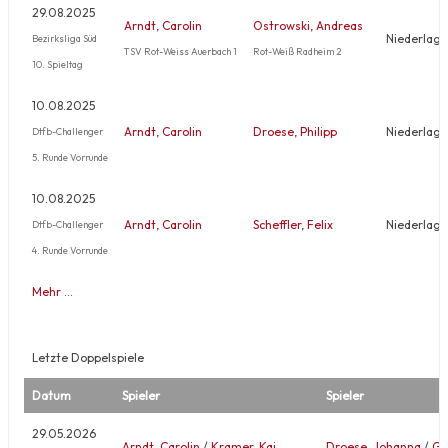
29.08.2025
Arndt, Carolin
Ostrowski, Andreas
Niederlage
Bezirksliga Süd
TSV Rot-Weiss Auerbach 1
Rot-Weiß Radheim 2
10. Spieltag
10.08.2025
Arndt, Carolin
Droese, Philipp
Niederlage
Dtfb-Challenger
5. Runde Vorrunde
10.08.2025
Arndt, Carolin
Scheffler, Felix
Niederlage
Dtfb-Challenger
4. Runde Vorrunde
Mehr …
Letzte Doppelspiele
Datum
Spieler
Spieler
29.05.2026
Arndt, Carolin
/
Kramer, Kaj
Droese, Johanna
/
Gö