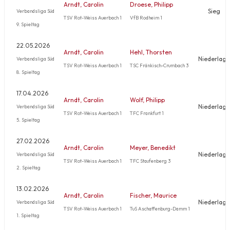
Arndt, Carolin
Droese, Philipp
Sieg
Verbandsliga Süd
TSV Rot-Weiss Auerbach 1
VfB Rodheim 1
9. Spieltag
22.05.2026
Arndt, Carolin
Hehl, Thorsten
Niederlage
Verbandsliga Süd
TSV Rot-Weiss Auerbach 1
TSC Fränkisch-Crumbach 3
8. Spieltag
17.04.2026
Arndt, Carolin
Wolf, Philipp
Niederlage
Verbandsliga Süd
TSV Rot-Weiss Auerbach 1
TFC Frankfurt 1
5. Spieltag
27.02.2026
Arndt, Carolin
Meyer, Benedikt
Niederlage
Verbandsliga Süd
TSV Rot-Weiss Auerbach 1
TFC Staufenberg 3
2. Spieltag
13.02.2026
Arndt, Carolin
Fischer, Maurice
Niederlage
Verbandsliga Süd
TSV Rot-Weiss Auerbach 1
TuS Aschaffenburg-Damm 1
1. Spieltag