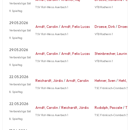
Verbandsliga Süd
TSV Rot-Weiss Auerbach 1
VfB Rodheim 1
9. Spieltag
29.05.2026
Arndt, Carolin
/
Arndt, Felix Lucas
Droese, Dirk
/
Droese
Verbandsliga Süd
TSV Rot-Weiss Auerbach 1
VfB Rodheim 1
9. Spieltag
29.05.2026
Arndt, Carolin
/
Arndt, Felix Lucas
Steinbrecher, Laurin
Verbandsliga Süd
TSV Rot-Weiss Auerbach 1
VfB Rodheim 1
9. Spieltag
22.05.2026
Reichardt, Jördis
/
Arndt, Carolin
Hehner, Sven
/
Hehl, 
Verbandsliga Süd
TSV Rot-Weiss Auerbach 1
TSC Fränkisch-Crumbach 3
8. Spieltag
22.05.2026
Arndt, Carolin
/
Reichardt, Jördis
Rudolph, Pascale
/
Tz
Verbandsliga Süd
TSV Rot-Weiss Auerbach 1
TSC Fränkisch-Crumbach 3
8. Spieltag