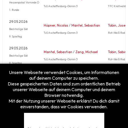
Hessenpokal Vorrunde D
TuS Aschaffenburg-Damm 3
TFC Knüllwald 1
1. Runde
29.05.2026
Höpner, Nicolas
/
Mantel, Sebastian
Tobin, Josep
Bezirksliga Süd
TuS Aschaffenburg-Damm 3
Rot-Weiß Radhe
9. Spieltag
29.05.2026
Mantel, Sebastian
/
Zang, Michael
Tobin, Sabin
Bezirksliga Süd
TuS Aschaffenburg-Damm 3
Rot-Weiß Radhe
9. Spieltag
Unsere Webseite verwendet Cookies, um Informationen
Mehr …
auf deinem Computer zu speichern.
Diese gespeicherten Daten sind zum ordentlichen Betrieb
unserer Webseite auf deinem Computer und deinem
Browser notwendig.
Mit der Nutzung unserer Webseite erklärst Du dich damit
einverstanden, dass wir Cookies verwenden.
Besucherzähler
Heute
12
Gestern
24
Diese Woche
12