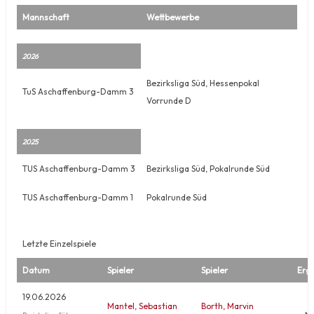
Mannschaft
Wettbewerbe
2026
Bezirksliga Süd, Hessenpokal
TuS Aschaffenburg-Damm 3
Vorrunde D
2025
TUS Aschaffenburg-Damm 3
Bezirksliga Süd, Pokalrunde Süd
TUS Aschaffenburg-Damm 1
Pokalrunde Süd
Letzte Einzelspiele
Datum
Spieler
Spieler
Erg
19.06.2026
Mantel, Sebastian
Borth, Marvin