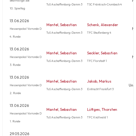
Ni
Bezirksliga Süd
TuS Aschaffenburg-Damm 3
TSC Fränkisch-Crumbach 4
10. Spieltag
13.06.2026
Mantel, Sebastian
Schenk, Alexander
Ni
Hessenpokal Vorrunde D
TuS Aschaffenburg-Damm 3
TFC Staufenberg 4
4. Runde
13.06.2026
Mantel, Sebastian
Seckler, Sebastian
Ni
Hessenpokal Vorrunde D
TuS Aschaffenburg-Damm 3
TFC Florstadt 1
3. Runde
13.06.2026
Mantel, Sebastian
Jakob, Markus
Une
Hessenpokal Vorrunde D
TuS Aschaffenburg-Damm 3
Eintracht Frankfurt 3
2. Runde
13.06.2026
Mantel, Sebastian
Lüttges, Thorsten
Hessenpokal Vorrunde D
TuS Aschaffenburg-Damm 3
TFC Knüllwald 1
1. Runde
29.05.2026