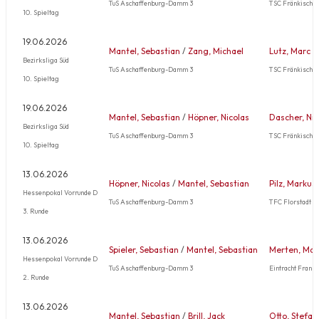
TuS Aschaffenburg-Damm 3
TSC Fränkisch-
10. Spieltag
19.06.2026
Mantel, Sebastian
/
Zang, Michael
Lutz, Marc
/
Bezirksliga Süd
TuS Aschaffenburg-Damm 3
TSC Fränkisch-
10. Spieltag
19.06.2026
Mantel, Sebastian
/
Höpner, Nicolas
Dascher, Ni
Bezirksliga Süd
TuS Aschaffenburg-Damm 3
TSC Fränkisch-
10. Spieltag
13.06.2026
Höpner, Nicolas
/
Mantel, Sebastian
Pilz, Markus
Hessenpokal Vorrunde D
TuS Aschaffenburg-Damm 3
TFC Florstadt 1
3. Runde
13.06.2026
Spieler, Sebastian
/
Mantel, Sebastian
Merten, Mat
Hessenpokal Vorrunde D
TuS Aschaffenburg-Damm 3
Eintracht Frankf
2. Runde
13.06.2026
Mantel, Sebastian
/
Brill, Jack
Otto, Stefan