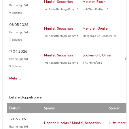
Mantel, Sebastian
Meister, Robin
Bezirksliga Süd
TuS Aschaffenburg-Damm 3
Rot-Weiß Radheim 3
9. Spieltag
08.05.2026
Mantel, Sebastian
Mendler, Günter
Bezirksliga Süd
TuS Aschaffenburg-Damm 3
Stangenquäler Heddesheim 1
7. Spieltag
17.04.2026
Mantel, Sebastian
Bockemühl, Oliver
Ni
Bezirksliga Süd
TuS Aschaffenburg-Damm 3
TFC Frankfurt 2
5. Spieltag
Mehr …
Letzte Doppelspiele
Datum
Spieler
Spieler
19.06.2026
Höpner, Nicolas
/
Mantel, Sebastian
Lutz, Marc
/
Bezirksliga Süd