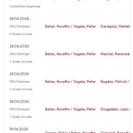
Viertelfinale Hauptrunde
28.06.2026
Batan, Nurettin
/
Vogele, Peter
Deregözü, Meteha
Dtfb Challenger
4. Runde Vorrunde
28.06.2026
Batan, Nurettin
/
Vogele, Peter
Meister, Reinhold
/
Dtfb Challenger
3. Runde Vorrunde
28.06.2026
Batan, Nurettin
/
Vogele, Peter
Bogdan, Patrick
/
M
Dtfb Challenger
2. Runde Vorrunde
28.06.2026
Batan, Nurettin
/
Vogele, Peter
Dingeldein, Leon
/
Dtfb Challenger
1. Runde Vorrunde
19.06.2026
Vogele, Peter
/
Batan, Nurettin
Osterloh, Benedict