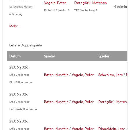
Vogele, Peter
Deregözü, Metehan
Niederlag
Landesliga Hessen
Eintracht Frankfurt 2
TFC Staufenberg 2
4. Spieltag
Mehr …
Letzte Doppelspiele
Datum
Spieler
Spieler
28.06.2026
Batan, Nurettin
/
Vogele, Peter
Schwolow, Lars
/
Ba
Dtfb Challenger
Platz 3 Hauptrunde
28.06.2026
Batan, Nurettin
/
Vogele, Peter
Deregözü, Meteha
Dtfb Challenger
Halbfinale Hauptrunde
28.06.2026
Batan, Nurettin
/
Vogele, Peter
Dingeldein, Leon
/
Dtfb Challenger