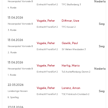
Niederlag
Hessenpokal Vorrunde B
Eintracht Frankfurt 2
TFC Staufenberg 3
4. Runde
13.06.2026
Vogele, Peter
Dittmar, Uwe
Sieg
Hessenpokal Vorrunde B
Eintracht Frankfurt 2
TFC Kassel 2
3. Runde
13.06.2026
Vogele, Peter
Gawlik, Paul
Sieg
Hessenpokal Vorrunde B
Eintracht Frankfurt 2
SV Wehen Wiesbaden 3
2. Runde
13.06.2026
Vogele, Peter
Hartig, Mario
Niederlag
Hessenpokal Vorrunde B
Eintracht Frankfurt 2
TuS Aschaffenburg-Damm 2
1. Runde
22.05.2026
Vogele, Peter
Lorenz, Amon
Sieg
Landesliga Hessen
Eintracht Frankfurt 2
TSC Fränkisch-Crumbach 2
8. Spieltag
27.03.2026