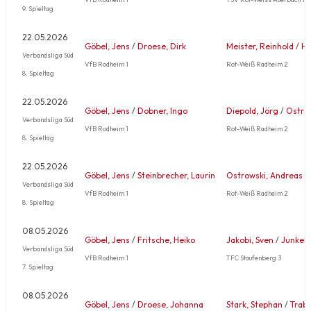
9. Spieltag
22.05.2026
Göbel, Jens
/
Droese, Dirk
Meister, Reinhold
/
He
Verbandsliga Süd
VfB Rodheim 1
Rot-Weiß Radheim 2
8. Spieltag
22.05.2026
Göbel, Jens
/
Dobner, Ingo
Diepold, Jörg
/
Ostro
Verbandsliga Süd
VfB Rodheim 1
Rot-Weiß Radheim 2
8. Spieltag
22.05.2026
Göbel, Jens
/
Steinbrecher, Laurin
Ostrowski, Andreas
/
Verbandsliga Süd
VfB Rodheim 1
Rot-Weiß Radheim 2
8. Spieltag
08.05.2026
Göbel, Jens
/
Fritsche, Heiko
Jakobi, Sven
/
Junkel,
Verbandsliga Süd
VfB Rodheim 1
TFC Staufenberg 3
7. Spieltag
08.05.2026
Göbel, Jens
/
Droese, Johanna
Stark, Stephan
/
Trabe