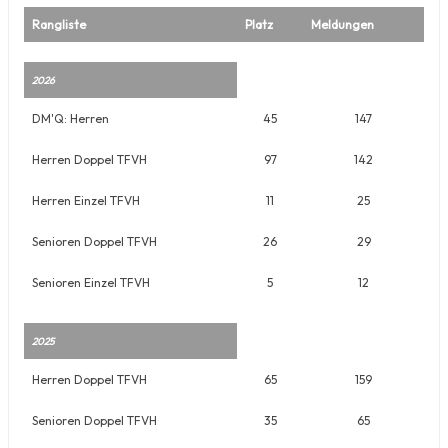
Rangliste
Platz
Meldungen
2026
DM'Q: Herren
45
147
Herren Doppel TFVH
97
142
Herren Einzel TFVH
11
25
Senioren Doppel TFVH
26
29
Senioren Einzel TFVH
5
12
2025
Herren Doppel TFVH
65
159
Senioren Doppel TFVH
35
65