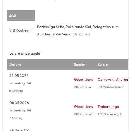
2025
Bezirksliga Mitte, Pokalrunde Süd, Relegation zum
VfB Rodheim 1
Aufstieg in die Verbandsliga Süd
Letzte Einzelspiele
Datum
Spieler
Spieler
22.05.2026
Göbel, Jens
Ostrowski, Andreas
Verbandsliga Süd
VfB Rodheim 1
Rot-Weiß Radheim 2
8. Spieltag
08.05.2026
Göbel, Jens
Trabert, Ingo
Verbandsliga Süd
VfB Rodheim 1
TFC Staufenberg 3
7. Spieltag
24.04.2026