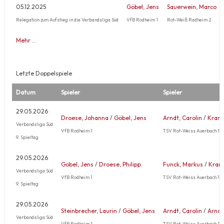
05.12.2025
Göbel, Jens
Sauerwein, Marco
Relegation zum Aufstieg in die Verbandsliga Süd
VfB Rodheim 1
Rot-Weiß Radheim 2
Mehr …
Letzte Doppelspiele
Datum
Spieler
Spieler
29.05.2026
Droese, Johanna
/
Göbel, Jens
Arndt, Carolin
/
Krame
Verbandsliga Süd
VfB Rodheim 1
TSV Rot-Weiss Auerbach 1
9. Spieltag
29.05.2026
Göbel, Jens
/
Droese, Philipp
Funck, Markus
/
Krame
Verbandsliga Süd
VfB Rodheim 1
TSV Rot-Weiss Auerbach 1
9. Spieltag
29.05.2026
Steinbrecher, Laurin
/
Göbel, Jens
Arndt, Carolin
/
Arndt,
Verbandsliga Süd
VfB Rodheim 1
TSV Rot-Weiss Auerbach 1