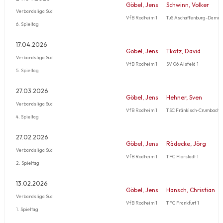
Göbel, Jens
Schwinn, Volker
Verbandsliga Süd
VfB Rodheim 1
TuS Aschaffenburg-Damm 
6. Spieltag
17.04.2026
Göbel, Jens
Tkotz, David
Verbandsliga Süd
VfB Rodheim 1
SV 06 Alsfeld 1
5. Spieltag
27.03.2026
Göbel, Jens
Hehner, Sven
Verbandsliga Süd
VfB Rodheim 1
TSC Fränkisch-Crumbach 3
4. Spieltag
27.02.2026
Göbel, Jens
Rädecke, Jörg
Verbandsliga Süd
VfB Rodheim 1
TFC Florstadt 1
2. Spieltag
13.02.2026
Göbel, Jens
Hansch, Christian
Verbandsliga Süd
VfB Rodheim 1
TFC Frankfurt 1
1. Spieltag