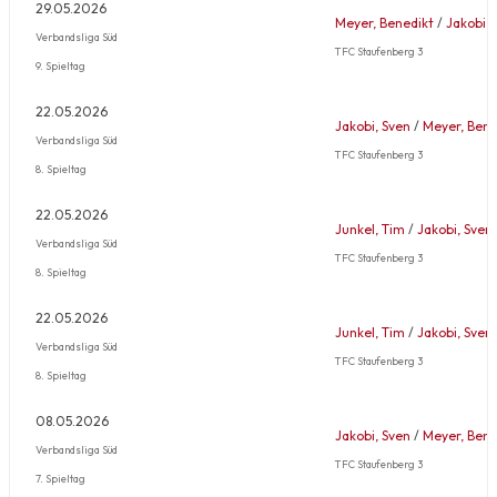
29.05.2026
Meyer, Benedikt
/
Jakobi, 
Verbandsliga Süd
TFC Staufenberg 3
9. Spieltag
22.05.2026
Jakobi, Sven
/
Meyer, Bene
Verbandsliga Süd
TFC Staufenberg 3
8. Spieltag
22.05.2026
Junkel, Tim
/
Jakobi, Sven
Verbandsliga Süd
TFC Staufenberg 3
8. Spieltag
22.05.2026
Junkel, Tim
/
Jakobi, Sven
Verbandsliga Süd
TFC Staufenberg 3
8. Spieltag
08.05.2026
Jakobi, Sven
/
Meyer, Bene
Verbandsliga Süd
TFC Staufenberg 3
7. Spieltag