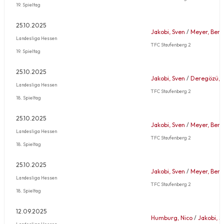
19. Spieltag
25.10.2025
Jakobi, Sven
/
Meyer, Bene
Landesliga Hessen
TFC Staufenberg 2
19. Spieltag
25.10.2025
Jakobi, Sven
/
Deregözü, 
Landesliga Hessen
TFC Staufenberg 2
18. Spieltag
25.10.2025
Jakobi, Sven
/
Meyer, Bene
Landesliga Hessen
TFC Staufenberg 2
18. Spieltag
25.10.2025
Jakobi, Sven
/
Meyer, Bene
Landesliga Hessen
TFC Staufenberg 2
18. Spieltag
12.09.2025
Humburg, Nico
/
Jakobi, S
Landesliga Hessen