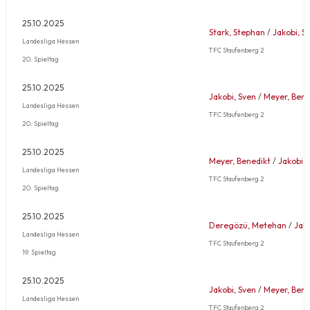
25.10.2025
Stark, Stephan
/
Jakobi, S
Landesliga Hessen
TFC Staufenberg 2
20. Spieltag
25.10.2025
Jakobi, Sven
/
Meyer, Bene
Landesliga Hessen
TFC Staufenberg 2
20. Spieltag
25.10.2025
Meyer, Benedikt
/
Jakobi, 
Landesliga Hessen
TFC Staufenberg 2
20. Spieltag
25.10.2025
Deregözü, Metehan
/
Jako
Landesliga Hessen
TFC Staufenberg 2
19. Spieltag
25.10.2025
Jakobi, Sven
/
Meyer, Bene
Landesliga Hessen
TFC Staufenberg 2