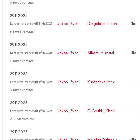
6. Runde Vorrunde
29.11.2025
Jakobi, Sven
Dingeldein, Leon
Nied
Landesmeisterschaft Tfvh 2025
5. Runde Vorrunde
29.11.2025
Jakobi, Sven
Albers, Michael
Nied
Landesmeisterschaft Tfvh 2025
4. Runde Vorrunde
29.11.2025
Jakobi, Sven
Kuntschke, Max
S
Landesmeisterschaft Tfvh 2025
3. Runde Vorrunde
29.11.2025
Jakobi, Sven
El-Boukili, Khalil
S
Landesmeisterschaft Tfvh 2025
2. Runde Vorrunde
29.11.2025
Jakobi, Sven
Meister, Reinhold
Nied
Landesmeisterschaft Tfvh 2025