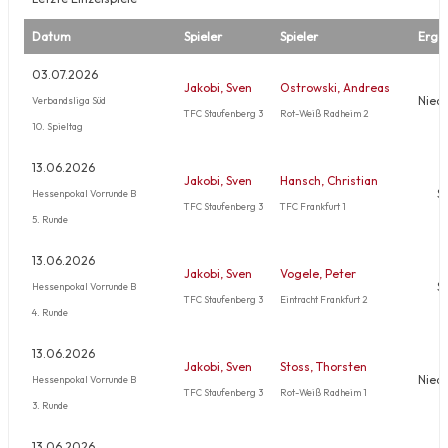
Datum
Spieler
Spieler
Erge
03.07.2026
Jakobi, Sven
Ostrowski, Andreas
Nied
Verbandsliga Süd
TFC Staufenberg 3
Rot-Weiß Radheim 2
10. Spieltag
13.06.2026
Jakobi, Sven
Hansch, Christian
S
Hessenpokal Vorrunde B
TFC Staufenberg 3
TFC Frankfurt 1
5. Runde
13.06.2026
Jakobi, Sven
Vogele, Peter
S
Hessenpokal Vorrunde B
TFC Staufenberg 3
Eintracht Frankfurt 2
4. Runde
13.06.2026
Jakobi, Sven
Stoss, Thorsten
Nied
Hessenpokal Vorrunde B
TFC Staufenberg 3
Rot-Weiß Radheim 1
3. Runde
13.06.2026