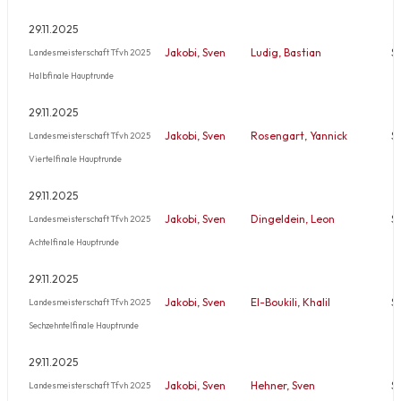
29.11.2025
Jakobi, Sven
Ludig, Bastian
S
Landesmeisterschaft Tfvh 2025
Halbfinale Hauptrunde
29.11.2025
Jakobi, Sven
Rosengart, Yannick
S
Landesmeisterschaft Tfvh 2025
Viertelfinale Hauptrunde
29.11.2025
Jakobi, Sven
Dingeldein, Leon
S
Landesmeisterschaft Tfvh 2025
Achtelfinale Hauptrunde
29.11.2025
Jakobi, Sven
El-Boukili, Khalil
S
Landesmeisterschaft Tfvh 2025
Sechzehntelfinale Hauptrunde
29.11.2025
Jakobi, Sven
Hehner, Sven
S
Landesmeisterschaft Tfvh 2025