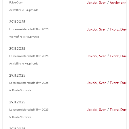
Jakobi, Sven
/
Achtmann, P
Fulda Open
Achtelfinale Hauptrunde
29.11.2025
Jakobi, Sven
/
Tkotz, Davi
Landesmeisterschaft Tfvh 2025
Viertelfinale Hauptrunde
29.11.2025
Jakobi, Sven
/
Tkotz, Davi
Landesmeisterschaft Tfvh 2025
Achtelfinale Hauptrunde
29.11.2025
Jakobi, Sven
/
Tkotz, Davi
Landesmeisterschaft Tfvh 2025
6. Runde Vorrunde
29.11.2025
Jakobi, Sven
/
Tkotz, Davi
Landesmeisterschaft Tfvh 2025
5. Runde Vorrunde
29.11.2025