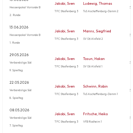
Jakobi, Sven
Ludewig, Thomas
S
Hessenpokal Vorrunde B
TFC Staufenberg 3
TuS Aschaffenburg-Damm 2
2. Runde
13.06.2026
Jakobi, Sven
Manns, Siegfried
S
Hessenpokal Vorrunde B
TFC Staufenberg 3
SV 06 Alsfeld 2
1. Runde
29.05.2026
Jakobi, Sven
Tosun, Hakan
S
Verbandsliga Süd
TFC Staufenberg 3
SV 06 Alsfeld 1
9. Spieltag
22.05.2026
Jakobi, Sven
Schwinn, Robin
S
Verbandsliga Süd
TFC Staufenberg 3
TuS Aschaffenburg-Damm 1
8. Spieltag
08.05.2026
Jakobi, Sven
Fritsche, Heiko
S
Verbandsliga Süd
TFC Staufenberg 3
VfB Rodheim 1
7. Spieltag