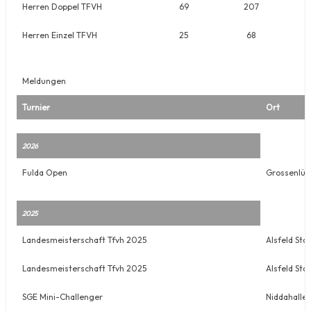
Herren Doppel TFVH
69
207
Herren Einzel TFVH
25
68
Meldungen
Turnier
Ort
2026
Fulda Open
Grossenlüd
2025
Landesmeisterschaft Tfvh 2025
Alsfeld Sta
Landesmeisterschaft Tfvh 2025
Alsfeld Sta
SGE Mini-Challenger
Niddahalle 