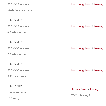
Humburg, Nico
/
Jakobi, S
SGE Mini-Challenger
Viertelfinale Hauptrunde
04.09.2025
Humburg, Nico
/
Jakobi, S
SGE Mini-Challenger
4. Runde Vorrunde
04.09.2025
Humburg, Nico
/
Jakobi, S
SGE Mini-Challenger
3. Runde Vorrunde
04.09.2025
Humburg, Nico
/
Jakobi, S
SGE Mini-Challenger
2. Runde Vorrunde
04.07.2025
Jakobi, Sven
/
Deregözü, 
Landesliga Hessen
TFC Staufenberg 2
12. Spieltag