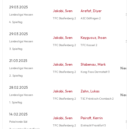
29.03.2025
Jakobi, Sven
Arafat, Diyar
S
Landesliga Hessen
TFC Staufenberg 2
ASC Göttingen 2
4. Spieltag
29.03.2025
Jakobi, Sven
Kaygusuz, Ihsan
S
Landesliga Hessen
TFC Staufenberg 2
TFC Kassel 2
3. Spieltag
21.03.2025
Jakobi, Sven
Stabenau, Mark
Nied
Landesliga Hessen
TFC Staufenberg 2
Kong Foos Darmstadt 3
2. Spieltag
28.02.2025
Jakobi, Sven
Zahn, Lukas
Nied
Landesliga Hessen
TFC Staufenberg 2
TSC Fränkisch-Crumbach 2
1. Spieltag
14.02.2025
Jakobi, Sven
Pairott, Kerrin
S
Pokalrunde Süd
TFC Staufenberg 2
Eintracht Frankfurt 5
Zweiunddreißigstelfinale