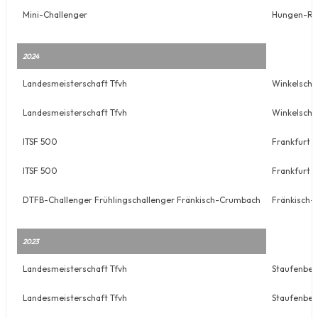
Mini-Challenger
Hungen-Ro
2024
Landesmeisterschaft Tfvh
Winkelschn
Landesmeisterschaft Tfvh
Winkelschn
ITSF 500
Frankfurt
ITSF 500
Frankfurt
DTFB-Challenger Frühlingschallenger Fränkisch-Crumbach
Fränkisch
2023
Landesmeisterschaft Tfvh
Staufenber
Landesmeisterschaft Tfvh
Staufenber