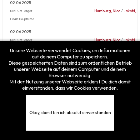
02.06.2025
Humburg, Nico
/
Jakobi, S
Mini-Challenger
Finale Hauptrunde
02.06.2025
Humburg, Nico
/
Jakobi, S
Mini-Challenger
Viertelfinale Hauptrunde
Unsere Webseite verwendet Cookies, um Informationen
auf deinem Computer zu speichern.
02.06.2025
Diese gespeicherten Daten sind zum ordentlichen Betrieb
unserer Webseite auf deinem Computer und deinem
Humburg, Nico
/
Jakobi, S
Mini-Challenger
Browser notwendig.
6. Runde Vorrunde
Mit der Nutzung unserer Webseite erklärst Du dich damit
einverstanden, dass wir Cookies verwenden.
02.06.2025
Humburg, Nico
/
Jakobi, S
Mini-Challenger
5. Runde Vorrunde
Okay, damit bin ich absolut einverstanden
02.06.2025
Humburg, Nico
/
Jakobi, S
Mini-Challenger
4. Runde Vorrunde