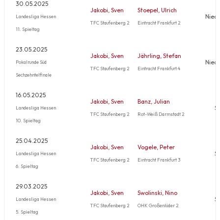
30.05.2025
Jakobi, Sven
Stoepel, Ulrich
Nied
Landesliga Hessen
TFC Staufenberg 2
Eintracht Frankfurt 2
11. Spieltag
23.05.2025
Jakobi, Sven
Jährling, Stefan
Nied
Pokalrunde Süd
TFC Staufenberg 2
Eintracht Frankfurt 4
Sechzehntelfinale
16.05.2025
Jakobi, Sven
Banz, Julian
S
Landesliga Hessen
TFC Staufenberg 2
Rot-Weiß Darmstadt 2
10. Spieltag
25.04.2025
Jakobi, Sven
Vogele, Peter
S
Landesliga Hessen
TFC Staufenberg 2
Eintracht Frankfurt 3
6. Spieltag
29.03.2025
Jakobi, Sven
Swolinski, Nino
S
Landesliga Hessen
TFC Staufenberg 2
OHK Großenlüder 2
5. Spieltag