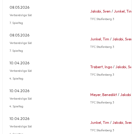
08.05.2026
Jakobi, Sven
/
Junkel, Tim
Verbandsliga Süd
TFC Staufenberg 3
7. Spieltag
08.05.2026
Junkel, Tim
/
Jakobi, Sven
Verbandsliga Süd
TFC Staufenberg 3
7. Spieltag
10.04.2026
Trabert, Ingo
/
Jakobi, Sv
Verbandsliga Süd
TFC Staufenberg 3
4. Spieltag
10.04.2026
Meyer, Benedikt
/
Jakobi, 
Verbandsliga Süd
TFC Staufenberg 3
4. Spieltag
10.04.2026
Junkel, Tim
/
Jakobi, Sven
Verbandsliga Süd
TFC Staufenberg 3
4. Spieltag