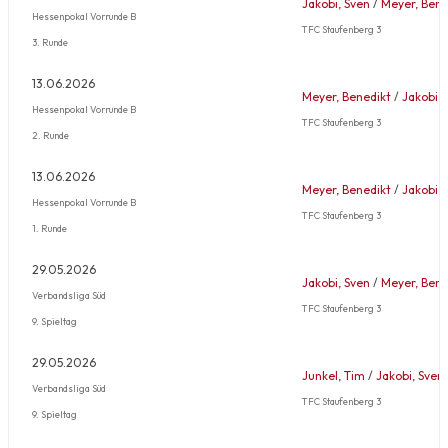
Jakobi, Sven
/
Meyer, Bene
Hessenpokal Vorrunde B
TFC Staufenberg 3
3. Runde
13.06.2026
Meyer, Benedikt
/
Jakobi, 
Hessenpokal Vorrunde B
TFC Staufenberg 3
2. Runde
13.06.2026
Meyer, Benedikt
/
Jakobi, 
Hessenpokal Vorrunde B
TFC Staufenberg 3
1. Runde
29.05.2026
Jakobi, Sven
/
Meyer, Bene
Verbandsliga Süd
TFC Staufenberg 3
9. Spieltag
29.05.2026
Junkel, Tim
/
Jakobi, Sven
Verbandsliga Süd
TFC Staufenberg 3
9. Spieltag