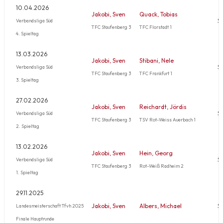
10.04.2026
Jakobi, Sven
Quack, Tobias
S
Verbandsliga Süd
TFC Staufenberg 3
TFC Florstadt 1
4. Spieltag
13.03.2026
Jakobi, Sven
Stibani, Nele
S
Verbandsliga Süd
TFC Staufenberg 3
TFC Frankfurt 1
3. Spieltag
27.02.2026
Jakobi, Sven
Reichardt, Jördis
S
Verbandsliga Süd
TFC Staufenberg 3
TSV Rot-Weiss Auerbach 1
2. Spieltag
13.02.2026
Jakobi, Sven
Hein, Georg
S
Verbandsliga Süd
TFC Staufenberg 3
Rot-Weiß Radheim 2
1. Spieltag
29.11.2025
Jakobi, Sven
Albers, Michael
S
Landesmeisterschaft Tfvh 2025
Finale Hauptrunde