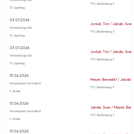
TFC Staufenberg 3
10. Spieltag
03.07.2026
Junkel, Tim
/
Jakobi, Sven
Verbandsliga Süd
TFC Staufenberg 3
10. Spieltag
03.07.2026
Junkel, Tim
/
Jakobi, Sven
Verbandsliga Süd
TFC Staufenberg 3
10. Spieltag
13.06.2026
Meyer, Benedikt
/
Jakobi, 
Hessenpokal Vorrunde B
TFC Staufenberg 3
5. Runde
13.06.2026
Jakobi, Sven
/
Meyer, Bene
Hessenpokal Vorrunde B
TFC Staufenberg 3
4. Runde
13.06.2026