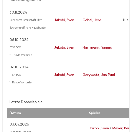
30.11.2024
Jakobi, Sven
Göbel, Jens
Nied
Landesmeisterschaft Tfvh
Sechzehntelfinale Hauptrunde
06.10.2024
Jakobi, Sven
Hartmann, Yannic
S
ITSF 500
2. Runde Vorrunde
06.10.2024
Jakobi, Sven
Gorywoda, Jan Paul
S
ITSF 500
1. Runde Vorrunde
Letzte Doppelspiele
Datum
Spieler
03.07.2026
Jakobi, Sven
/
Meyer, Bene
Verbandsliga Süd