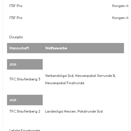
ITSF Pro
Hungen-In
ITSF Pro
Hungen-In
Disziplin
Mannschaft
Wettbewerbe
2026
Verbandsliga Süd, Hessenpokal Vorrunde B,
TFC Staufenberg 3
Hessenpokal Finalrunde
2025
TFC Staufenberg 2
Landesliga Hessen, Pokalrunde Süd
Letzte Einzelspiele