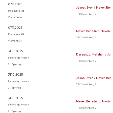
07.11.2025
Jakobi, Sven
/
Meyer, Bene
Pokalrunde Süd
TFC Staufenberg 2
Viertelfinale
07.11.2025
Meyer, Benedikt
/
Jakobi, 
Pokalrunde Süd
TFC Staufenberg 2
Viertelfinale
31.10.2025
Deregözü, Metehan
/
Jako
Landesliga Hessen
TFC Staufenberg 2
21. Spieltag
31.10.2025
Jakobi, Sven
/
Meyer, Bene
Landesliga Hessen
TFC Staufenberg 2
21. Spieltag
31.10.2025
Meyer, Benedikt
/
Jakobi, 
Landesliga Hessen
TFC Staufenberg 2
21. Spieltag