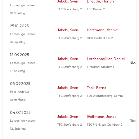
Jakobi, Sven
Draude, Florian
S
Landesliga Hessen
TFC Staufenberg 2
TFC Kassel 2
19. Spieltag
25.10.2025
Jakobi, Sven
Hartmann, Yannic
S
Landesliga Hessen
TFC Staufenberg 2
OHK Großenlüder 2
18. Spieltag
12.09.2025
Jakobi, Sven
Lerchenmüller, Daniel
Nied
Landesliga Hessen
TFC Staufenberg 2
Eintracht Frankfurt 3
17. Spieltag
05.09.2025
Jakobi, Sven
Troll, Bernd
S
Pokalrunde Süd
TFC Staufenberg 2
TUS Aschaffenburg-Damm 1
Achtelfinale
04.07.2025
Jakobi, Sven
Gottmann, Jonas
Nied
Landesliga Hessen
TFC Staufenberg 2
TSC Fränkisch-Crumbach 2
12. Spieltag