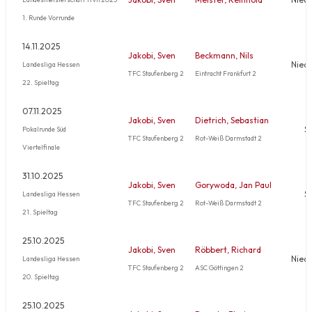
1. Runde Vorrunde
14.11.2025
Jakobi, Sven
Beckmann, Nils
Nied
Landesliga Hessen
TFC Staufenberg 2
Eintracht Frankfurt 2
22. Spieltag
07.11.2025
Jakobi, Sven
Dietrich, Sebastian
S
Pokalrunde Süd
TFC Staufenberg 2
Rot-Weiß Darmstadt 2
Viertelfinale
31.10.2025
Jakobi, Sven
Gorywoda, Jan Paul
S
Landesliga Hessen
TFC Staufenberg 2
Rot-Weiß Darmstadt 2
21. Spieltag
25.10.2025
Jakobi, Sven
Röbbert, Richard
Nied
Landesliga Hessen
TFC Staufenberg 2
ASC Göttingen 2
20. Spieltag
25.10.2025