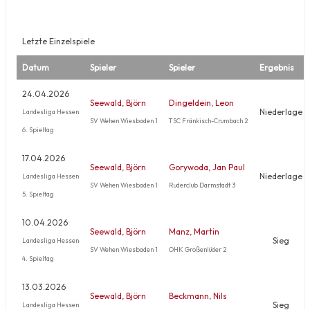
Letzte Einzelspiele
Datum
Spieler
Spieler
Ergebnis
24.04.2026
Seewald, Björn
Dingeldein, Leon
Niederlage
Landesliga Hessen
SV Wehen Wiesbaden 1
TSC Fränkisch-Crumbach 2
6. Spieltag
17.04.2026
Seewald, Björn
Gorywoda, Jan Paul
Niederlage
Landesliga Hessen
SV Wehen Wiesbaden 1
Ruderclub Darmstadt 3
5. Spieltag
10.04.2026
Seewald, Björn
Manz, Martin
Sieg
Landesliga Hessen
SV Wehen Wiesbaden 1
OHK Großenlüder 2
4. Spieltag
13.03.2026
Seewald, Björn
Beckmann, Nils
Sieg
Landesliga Hessen