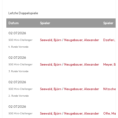
Letzte Doppelspiele
Datum
Spieler
Spieler
02.07.2026
Seewald, Björn
/
Neugebauer, Alexander
Dzaferi, B
SGE Mini-Challenger
4. Runde Vorrunde
02.07.2026
Seewald, Björn
/
Neugebauer, Alexander
Meyer, Be
SGE Mini-Challenger
3. Runde Vorrunde
02.07.2026
Seewald, Björn
/
Neugebauer, Alexander
Nitzsche,
SGE Mini-Challenger
2. Runde Vorrunde
02.07.2026
Seewald, Björn
/
Neugebauer, Alexander
Otte, Mar
SGE Mini-Challenger