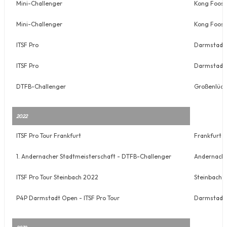
Mini-Challenger
Kong Foos
Mini-Challenger
Kong Foos
ITSF Pro
Darmstadt 
ITSF Pro
Darmstadt 
DTFB-Challenger
Großenlüde
2022
ITSF Pro Tour Frankfurt
Frankfurt
1. Andernacher Stadtmeisterschaft - DTFB-Challenger
Andernach
ITSF Pro Tour Steinbach 2022
Steinbach 
P4P Darmstadt Open - ITSF Pro Tour
Darmstadt