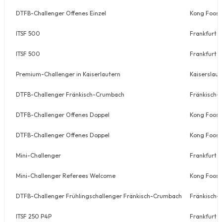
DTFB-Challenger Offenes Einzel
Kong Foos
ITSF 500
Frankfurt
ITSF 500
Frankfurt
Premium-Challenger in Kaiserlautern
Kaiserslaut
DTFB-Challenger Fränkisch-Crumbach
Fränkisch
DTFB-Challenger Offenes Doppel
Kong Foos
DTFB-Challenger Offenes Doppel
Kong Foos
Mini-Challenger
Frankfurt
Mini-Challenger Referees Welcome
Kong Foos
DTFB-Challenger Frühlingschallenger Fränkisch-Crumbach
Fränkisch
ITSF 250 P4P
Frankfurt