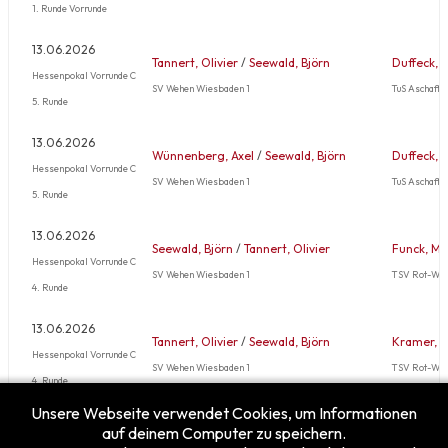
1. Runde Vorrunde
13.06.2026
Tannert, Olivier
/
Seewald, Björn
Duffeck, 
Hessenpokal Vorrunde C
SV Wehen Wiesbaden 1
TuS Aschaff
5. Runde
13.06.2026
Wünnenberg, Axel
/
Seewald, Björn
Duffeck, 
Hessenpokal Vorrunde C
SV Wehen Wiesbaden 1
TuS Aschaff
5. Runde
13.06.2026
Seewald, Björn
/
Tannert, Olivier
Funck, Ma
Hessenpokal Vorrunde C
SV Wehen Wiesbaden 1
TSV Rot-Wei
4. Runde
13.06.2026
Tannert, Olivier
/
Seewald, Björn
Kramer, K
Hessenpokal Vorrunde C
SV Wehen Wiesbaden 1
TSV Rot-Wei
4. Runde
Unsere Webseite verwendet Cookies, um Informationen
Mehr …
auf deinem Computer zu speichern.