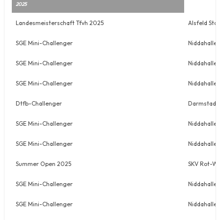
2025
Landesmeisterschaft Tfvh 2025
Alsfeld Sta
SGE Mini-Challenger
Niddahalle 
SGE Mini-Challenger
Niddahalle 
SGE Mini-Challenger
Niddahalle 
Dtfb-Challenger
Darmstadt
SGE Mini-Challenger
Niddahalle 
SGE Mini-Challenger
Niddahalle 
Summer Open 2025
SKV Rot-We
SGE Mini-Challenger
Niddahalle 
SGE Mini-Challenger
Niddahalle 