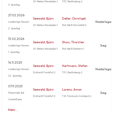
SV Wehen Wiesbaden 1
TFC Staufenberg 2
3. Spieltag
27.02.2026
Seewald, Björn
Deller, Christoph
Niederlage
Landesliga Hessen
SV Wehen Wiesbaden 1
Rot-Weiß Darmstadt 2
2. Spieltag
13.02.2026
Seewald, Björn
Stoss, Thorsten
Sieg
Landesliga Hessen
SV Wehen Wiesbaden 1
Rot-Weiß Radheim 1
1. Spieltag
14.11.2025
Seewald, Björn
Hartmann, Stefan
Niederlage
Landesliga Hessen
Eintracht Frankfurt 2
TFC Staufenberg 2
22. Spieltag
07.11.2025
Seewald, Björn
Lorenz, Amon
Sieg
Pokalrunde Süd
Eintracht Frankfurt 2
TSC Fränkisch-Crumbach 2
Viertelfinale
Mehr …