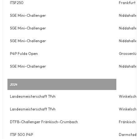
ITSF250
Frankfurt
SGE Mini-Challenger
Niddahalle 
SGE Mini-Challenger
Niddahalle 
SGE Mini-Challenger
Niddahalle 
P4P Fulda Open
Grossenlüd
SGE Mini-Challenger
Niddahalle 
2024
Landesmeisterschaft Tfvh
Winkelschn
Landesmeisterschaft Tfvh
Winkelschn
DTFB-Challenger Fränkisch-Crumbach
Fränkisch
ITSF 500 P4P
Darmstadt