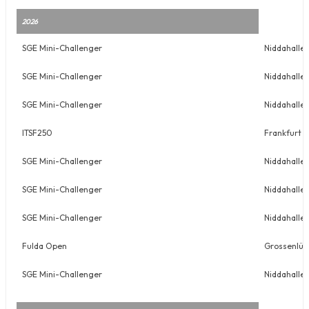
2026
SGE Mini-Challenger
Niddahalle 
SGE Mini-Challenger
Niddahalle 
SGE Mini-Challenger
Niddahalle 
ITSF250
Frankfurt
SGE Mini-Challenger
Niddahalle 
SGE Mini-Challenger
Niddahalle 
SGE Mini-Challenger
Niddahalle 
Fulda Open
Grossenlüd
SGE Mini-Challenger
Niddahalle 