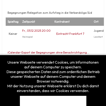
Begegnungen Relegation zum Aufstieg in die Verbandsliga Süd
Spieltag
Zeitpunkt
Kontrahent
Ort
Fr., 05.12.2025 20:00
Jugendze
Keiner
Eintracht Frankfurt 7
Heimspiel
Leonhart
iCalendar-Export der Begegnungen ohne Benachrichtigung…
iCalendar-Export der Begegnungen mit Benachrichtigung (2 Std.
Unsere Webseite verwendet Cookies, um Informationen
vorher)…
auf deinem Computer zu speichern.
Diese gespeicherten Daten sind zum ordentlichen Betrieb
unserer Webseite auf deinem Computer und deinem
Browser notwendig.
Mit der Nutzung unserer Webseite erklärst Du dich damit
einverstanden, dass wir Cookies verwenden.
Besucherzähler
Heute
15
Gestern
25