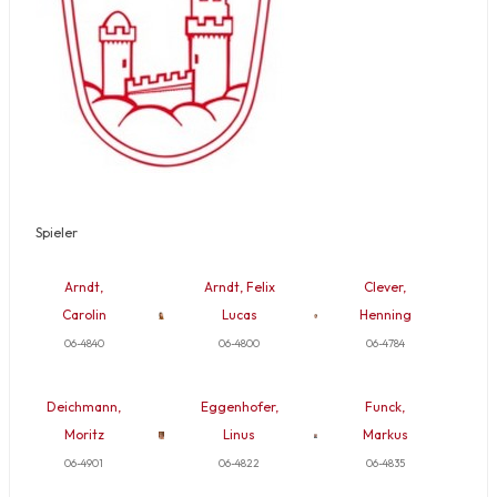
Spieler
Arndt,
Arndt, Felix
Clever,
Carolin
Lucas
Henning
06-4840
06-4800
06-4784
Deichmann,
Eggenhofer,
Funck,
Moritz
Linus
Markus
06-4901
06-4822
06-4835