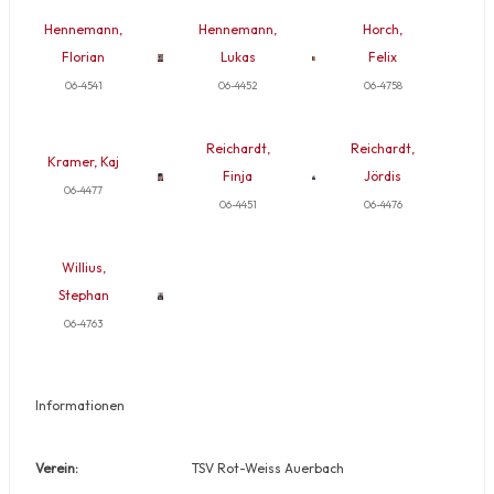
Hennemann,
Hennemann,
Horch,
Florian
Lukas
Felix
06-4541
06-4452
06-4758
Reichardt,
Reichardt,
Kramer, Kaj
Finja
Jördis
06-4477
06-4451
06-4476
Willius,
Stephan
06-4763
Informationen
Verein:
TSV Rot-Weiss Auerbach