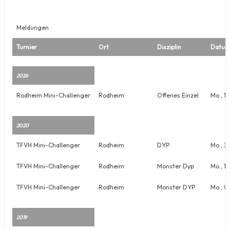
Meldungen
Turnier
Ort
Disziplin
Datu
2026
Rodheim Mini-Challenger
Rodheim
Offenes Einzel
Mo., 1
2020
TFVH Mini-Challenger
Rodheim
DYP
Mo., 3
TFVH Mini-Challenger
Rodheim
Monster Dyp
Mo., 18
TFVH Mini-Challenger
Rodheim
Monster DYP
Mo., 0
2019