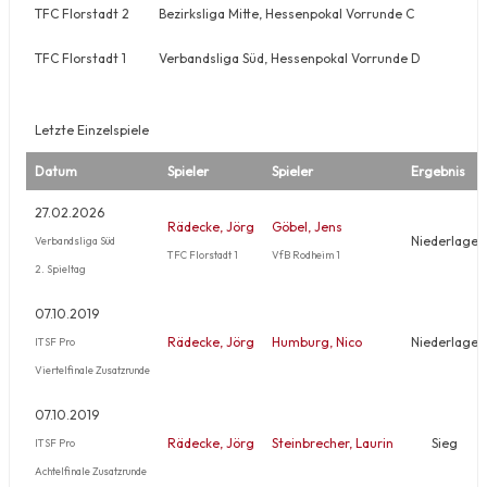
TFC Florstadt 2
Bezirksliga Mitte, Hessenpokal Vorrunde C
TFC Florstadt 1
Verbandsliga Süd, Hessenpokal Vorrunde D
Letzte Einzelspiele
Datum
Spieler
Spieler
Ergebnis
27.02.2026
Rädecke, Jörg
Göbel, Jens
Niederlage
Verbandsliga Süd
TFC Florstadt 1
VfB Rodheim 1
2. Spieltag
07.10.2019
Rädecke, Jörg
Humburg, Nico
Niederlage
ITSF Pro
Viertelfinale Zusatzrunde
07.10.2019
Rädecke, Jörg
Steinbrecher, Laurin
Sieg
ITSF Pro
Achtelfinale Zusatzrunde