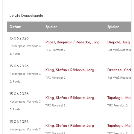
Letzte Doppelspiele
Datum
Spieler
Spieler
13.06.2026
Pabst, Benjamin
/
Rädecke, Jörg
Diepold, Jörg
/
Hessenpokal Vorrunde C
TFC Florstadt 2
Rot-Weiß Radheim 2
5. Runde
13.06.2026
Kling, Stefan
/
Rädecke, Jörg
Drechsel, Chris
Hessenpokal Vorrunde C
TFC Florstadt 2
Rot-Weiß Radheim 2
5. Runde
13.06.2026
Kling, Stefan
/
Rädecke, Jörg
Tapaloglu, Mu
Hessenpokal Vorrunde C
TFC Florstadt 2
TFC Frankfurt 2
3. Runde
13.06.2026
Kling, Stefan
/
Rädecke, Jörg
Tapaloglu, Mu
Hessenpokal Vorrunde C
TFC Florstadt 2
TFC Frankfurt 2