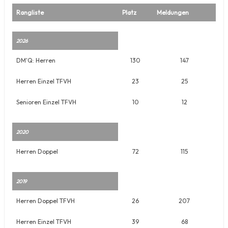
Rangliste
Platz
Meldungen
2026
DM'Q: Herren
130
147
Herren Einzel TFVH
23
25
Senioren Einzel TFVH
10
12
2020
Herren Doppel
72
115
2019
Herren Doppel TFVH
26
207
Herren Einzel TFVH
39
68