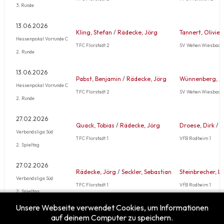
3. Runde
13.06.2026
Kling, Stefan
/
Rädecke, Jörg
Tannert, Olivier
Hessenpokal Vorrunde C
TFC Florstadt 2
SV Wehen Wiesbaden
2. Runde
13.06.2026
Pabst, Benjamin
/
Rädecke, Jörg
Wünnenberg, A
Hessenpokal Vorrunde C
TFC Florstadt 2
SV Wehen Wiesbaden
2. Runde
27.02.2026
Quack, Tobias
/
Rädecke, Jörg
Droese, Dirk
/
D
Verbandsliga Süd
TFC Florstadt 1
VfB Rodheim 1
2. Spieltag
27.02.2026
Rädecke, Jörg
/
Seckler, Sebastian
Steinbrecher, L
Verbandsliga Süd
TFC Florstadt 1
VfB Rodheim 1
2. Spieltag
Unsere Webseite verwendet Cookies, um Informationen
Mehr …
auf deinem Computer zu speichern.