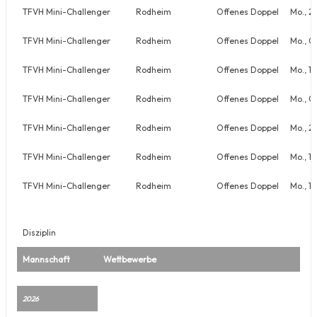
TFVH Mini-Challenger
Rodheim
Offenes Doppel
Mo., 2
TFVH Mini-Challenger
Rodheim
Offenes Doppel
Mo., 0
TFVH Mini-Challenger
Rodheim
Offenes Doppel
Mo., 1
TFVH Mini-Challenger
Rodheim
Offenes Doppel
Mo., 0
TFVH Mini-Challenger
Rodheim
Offenes Doppel
Mo., 2
TFVH Mini-Challenger
Rodheim
Offenes Doppel
Mo., 1
TFVH Mini-Challenger
Rodheim
Offenes Doppel
Mo., 17
Disziplin
Mannschaft
Wettbewerbe
2026