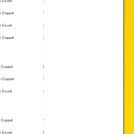
 Einzel
Sa., 02.12.2023
7
29
n Doppel
Sa., 30.09.2023
3
24
 Einzel
So., 01.10.2023
21
33
n Doppel
Sa., 28.01.2023
3
13
 Doppel
Fr., 08.02.2019
3
44
n Doppel
Sa., 30.11.2019
1
9
 Einzel
Sa., 30.11.2019
9
16
 Doppel
So., 06.10.2019
13
44
 Einzel
Mo., 07.10.2019
3
15