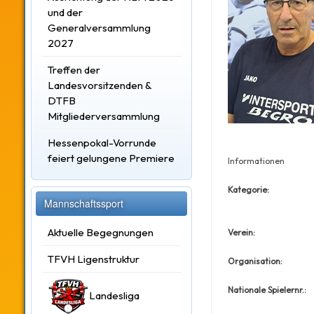
und der
Generalversammlung
2027
Treffen der
Landesvorsitzenden &
DTFB
Mitgliederversammlung
Hessenpokal-Vorrunde
feiert gelungene Premiere
Informationen
Kategorie:
Mannschaftssport
Aktuelle Begegnungen
Verein:
TFVH Ligenstruktur
Organisation:
Nationale Spielernr.:
Landesliga