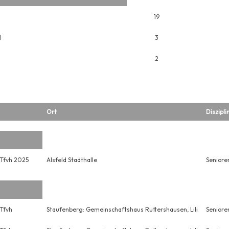
19
H
3
2
Ort
Diszipli
 Tfvh 2025
Alsfeld Stadthalle
Seniore
Tfvh
Staufenberg: Gemeinschaftshaus Ruttershausen, Lili
Seniore