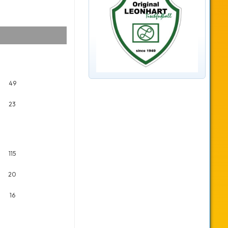
49
23
115
20
16