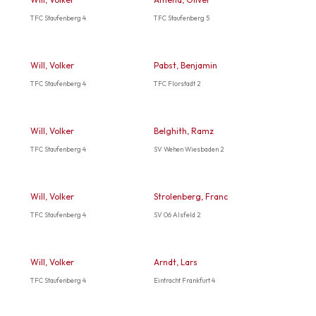
TFC Staufenberg 4
TFC Staufenberg 5
Will, Volker
Pabst, Benjamin
TFC Staufenberg 4
TFC Florstadt 2
Will, Volker
Belghith, Ramz
TFC Staufenberg 4
SV Wehen Wiesbaden 2
Will, Volker
Strolenberg, Franc
TFC Staufenberg 4
SV 06 Alsfeld 2
Will, Volker
Arndt, Lars
TFC Staufenberg 4
Eintracht Frankfurt 4