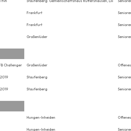
Tfvh
Staufenberg: Gemeinschaftshaus Ruttershausen, Lili
Senioren
Frankfurt
Seniore
Frankfurt
Senioren
Großenlüder
Seniore
B Challenger
Großenlüder
Offenes
 2019
Staufenberg
Seniore
 2019
Staufenberg
Senioren
Hungen-Inheiden
Offenes
Hungen-Inheiden
Senioren