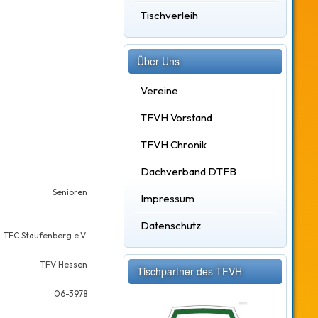
Tischverleih
Über Uns
Vereine
TFVH Vorstand
TFVH Chronik
Dachverband DTFB
Senioren
Impressum
Datenschutz
TFC Staufenberg e.V.
TFV Hessen
Tischpartner des TFVH
06-3978