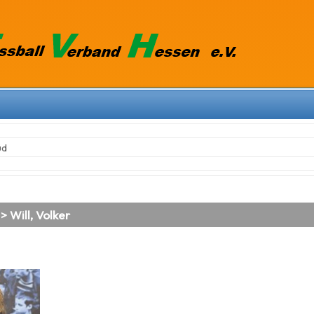
üd
> Will, Volker