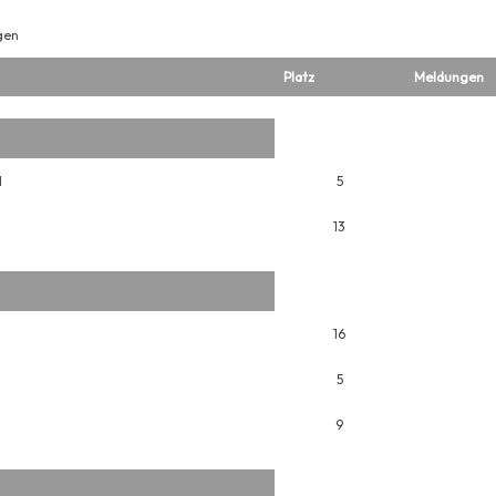
gen
Platz
Meldungen
H
5
13
16
5
9