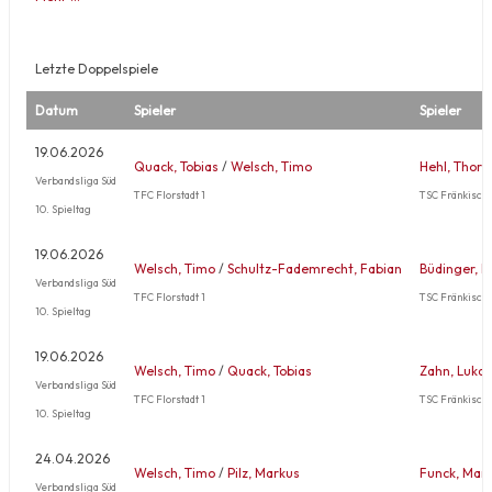
Letzte Doppelspiele
Datum
Spieler
Spieler
19.06.2026
Quack, Tobias
/
Welsch, Timo
Hehl, Thors
Verbandsliga Süd
TFC Florstadt 1
TSC Fränkisch
10. Spieltag
19.06.2026
Welsch, Timo
/
Schultz-Fademrecht, Fabian
Büdinger, D
Verbandsliga Süd
TFC Florstadt 1
TSC Fränkisch
10. Spieltag
19.06.2026
Welsch, Timo
/
Quack, Tobias
Zahn, Lukas
Verbandsliga Süd
TFC Florstadt 1
TSC Fränkisch
10. Spieltag
24.04.2026
Welsch, Timo
/
Pilz, Markus
Funck, Mar
Verbandsliga Süd