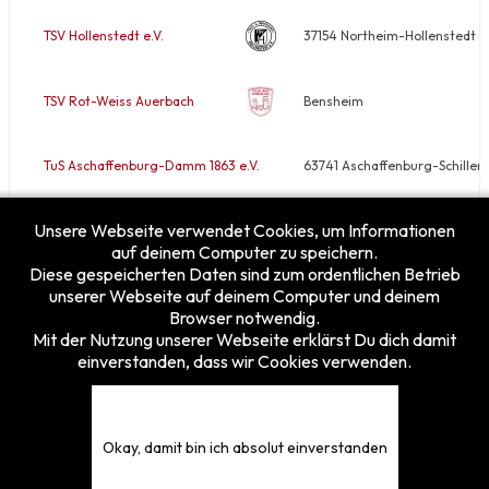
TSV Hollenstedt e.V.
37154 Northeim-Hollenstedt
TSV Rot-Weiss Auerbach
Bensheim
TuS Aschaffenburg-Damm 1863 e.V.
63741 Aschaffenburg-Schiller
Unsere Webseite verwendet Cookies, um Informationen
VfB Rodheim/Horloff e.V.
35410 Hungen-Rodheim
auf deinem Computer zu speichern.
Diese gespeicherten Daten sind zum ordentlichen Betrieb
unserer Webseite auf deinem Computer und deinem
Browser notwendig.
Mit der Nutzung unserer Webseite erklärst Du dich damit
einverstanden, dass wir Cookies verwenden.
Besucherzähler
Heute
6
Gestern
25
Diese Woche
106
Okay, damit bin ich absolut einverstanden
Diesen Monat
154
Gesamt
5375817