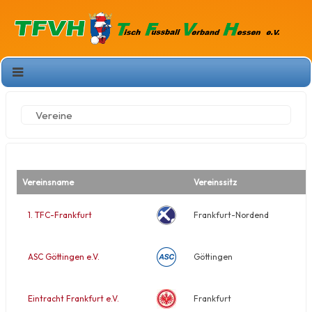
Vereine
Vereinsname
Vereinssitz
1. TFC-Frankfurt
Frankfurt-Nordend
ASC Göttingen e.V.
Göttingen
Eintracht Frankfurt e.V.
Frankfurt