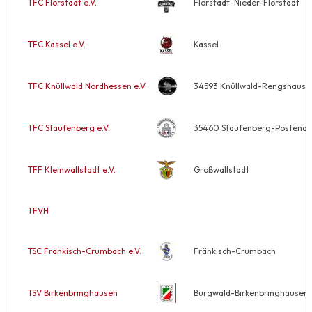
TFC Florstadt e.V.
Florstadt-Nieder-Florstadt
TFC Kassel e.V.
Kassel
TFC Knüllwald Nordhessen e.V.
34593 Knüllwald-Rengshause
TFC Staufenberg e.V.
35460 Staufenberg-Postendorf
TFF Kleinwallstadt e.V.
Großwallstadt
TFVH
TSC Fränkisch-Crumbach e.V.
Fränkisch-Crumbach
TSV Birkenbringhausen
Burgwald-Birkenbringhausen