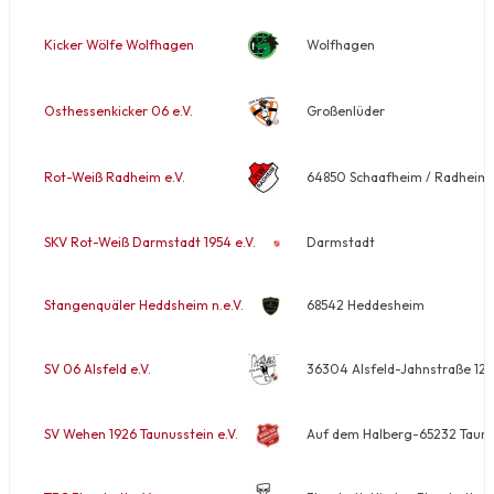
Kicker Wölfe Wolfhagen
Wolfhagen
Osthessenkicker 06 e.V.
Großenlüder
Rot-Weiß Radheim e.V.
64850 Schaafheim / Radheim-
SKV Rot-Weiß Darmstadt 1954 e.V.
Darmstadt
Stangenquäler Heddsheim n.e.V.
68542 Heddesheim
SV 06 Alsfeld e.V.
36304 Alsfeld-Jahnstraße 12
SV Wehen 1926 Taunusstein e.V.
Auf dem Halberg-65232 Taunu