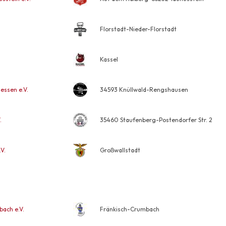
Florstadt-Nieder-Florstadt
Kassel
essen e.V.
34593 Knüllwald-Rengshausen
.
35460 Staufenberg-Postendorfer Str. 2
V.
Großwallstadt
ach e.V.
Fränkisch-Crumbach