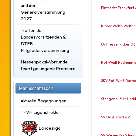
und der
Eintracht Frankfurt e
Generalversammlung
2027
Kicker Wölfe Wolfh
Treffen der
Landesvorsitzenden &
DTFB
Osthessenkicker 06 
Mitgliederversammlung
Hessenpokal-Vorrunde
Rot-Weiß Radheim e
feiert gelungene Premiere
SKV Rot-Weiß Darmst
Mannschaftssport
Stangenquäler Hedds
Aktuelle Begegnungen
TFVH Ligenstruktur
SV 06 Alsfeld e.V.
Landesliga
SV Wehen 1926 Taunu