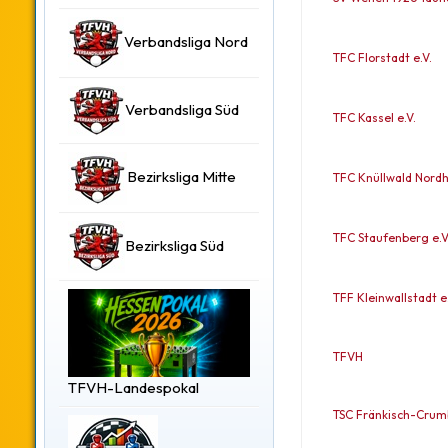
Verbandsliga Nord
TFC Florstadt e.V.
Verbandsliga Süd
TFC Kassel e.V.
Bezirksliga Mitte
TFC Knüllwald Nordh
TFC Staufenberg e.V
Bezirksliga Süd
TFF Kleinwallstadt e.
TFVH
TFVH-Landespokal
TSC Fränkisch-Crumb