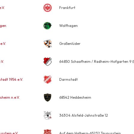
.V.
Frankfurt
agen
Wolfhagen
e.V.
Großenlüder
.V.
64850 Schaafheim / Radheim-Hofgarten 9 (R
adt 1954 e.V.
Darmstadt
heim n.e.V.
68542 Heddesheim
36304 Alsfeld-Jahnstraße 12
sstein e.V.
Auf dem Halberg-65232 Taunusstein