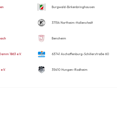
sen
Burgwald-Birkenbringhausen
37154 Northeim-Hollenstedt
bach
Bensheim
Damm 1863 e.V.
63741 Aschaffenburg-Schillerstraße 60
e.V.
35410 Hungen-Rodheim