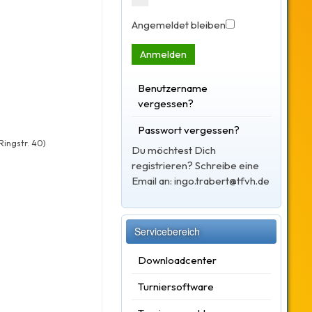
Angemeldet bleiben
Anmelden
Benutzername
vergessen?
Passwort vergessen?
ingstr. 40)
Du möchtest Dich
registrieren? Schreibe eine
Email an: ingo.trabert@tfvh.de
Servicebereich
Downloadcenter
Turniersoftware