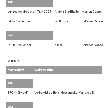
2025
Landesmeisterschaft Tfvh 2025
Alsfeld Stadthalle
Herren Doppel
Dtfb-Challenger
Wolfhagen
Offenes Doppel
2023
DTFB-Challenger
Kassel
Offenes Doppel
Disziplin
Mannschaft
Wettbewerbe
2026
TFC Knüllwald 1
Verbandsliga Nord, Hessenpokal Vorrunde D
2025