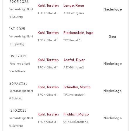
29.03.2026
Kohl, Torsten
Lange, Rene
Niederlage
Verbandsliga Nord
TFC Knüllwald 1
ASC Göttingen 3
4. Spieltag
16.11.2025
Kohl, Torsten
Fleckenstein, Ingo
Sieg
Verbandsliga Nord
TFC Knüllwald 1
TFC Kassel 3
10. Spieltag
09.11.2025
Kohl, Torsten
Arafat, Diyar
Niederlage
Pokalrunde Nord
TFC Knüllwald 1
ASC Göttingen 2
Viertelfinale
26.10.2025
Kohl, Torsten
Schindler, Martin
Niederlage
Verbandsliga Nord
TFC Knüllwald 1
TFC Hollenstedt 1
9. Spieltag
12.10.2025
Kohl, Torsten
Fröhlich, Marco
Niederlage
Verbandsliga Nord
TFC Knüllwald 1
OHK Großenlüder 3
8. Spieltag