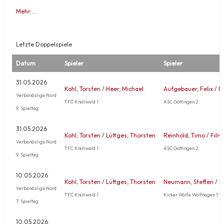
Mehr …
Letzte Doppelspiele
Datum
Spieler
Spieler
31.05.2026
Kohl, Torsten
/
Heer, Michael
Aufgebauer, Felix
/
F
Verbandsliga Nord
TFC Knüllwald 1
ASC Göttingen 2
9. Spieltag
31.05.2026
Kohl, Torsten
/
Lüttges, Thorsten
Reinhold, Timo
/
Film
Verbandsliga Nord
TFC Knüllwald 1
ASC Göttingen 2
9. Spieltag
10.05.2026
Kohl, Torsten
/
Lüttges, Thorsten
Neumann, Steffen
/
B
Verbandsliga Nord
TFC Knüllwald 1
Kicker Wölfe Wolfhagen 1
7. Spieltag
10.05.2026