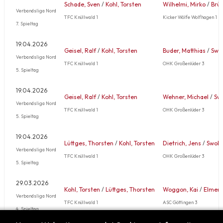
Schade, Sven
/
Kohl, Torsten
Wilhelmi, Mirko
/
Brüt
Verbandsliga Nord
TFC Knüllwald 1
Kicker Wölfe Wolfhagen 1
7. Spieltag
19.04.2026
Geisel, Ralf
/
Kohl, Torsten
Buder, Matthias
/
Swol
Verbandsliga Nord
TFC Knüllwald 1
OHK Großenlüder 3
5. Spieltag
19.04.2026
Geisel, Ralf
/
Kohl, Torsten
Wehner, Michael
/
Swo
Verbandsliga Nord
TFC Knüllwald 1
OHK Großenlüder 3
5. Spieltag
19.04.2026
Lüttges, Thorsten
/
Kohl, Torsten
Dietrich, Jens
/
Swolin
Verbandsliga Nord
TFC Knüllwald 1
OHK Großenlüder 3
5. Spieltag
29.03.2026
Kohl, Torsten
/
Lüttges, Thorsten
Woggon, Kai
/
Elmers,
Verbandsliga Nord
TFC Knüllwald 1
ASC Göttingen 3
4. Spieltag