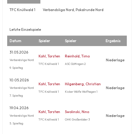
TFC Knüllwald 1
Verbandsliga Nord, Pokalrunde Nord
Letzte Einzelspiele
Datum
Spieler
Spieler
Ergebnis
31.05.2026
Kohl, Torsten
Reinhold, Timo
Niederlage
Verbandsliga Nord
TFC Knüllwald 1
ASC Göttingen 2
9. Spieltag
10.05.2026
Kohl, Torsten
Hilgenberg, Christian
Niederlage
Verbandsliga Nord
TFC Knüllwald 1
Kicker Wölfe Wolfhagen 1
7. Spieltag
19.04.2026
Kohl, Torsten
Swolinski, Nino
Niederlage
Verbandsliga Nord
TFC Knüllwald 1
OHK Großenlüder 3
5. Spieltag