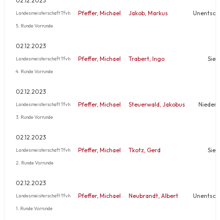
02.12.2023
Pfeffer, Michael
Jakob, Markus
Unentsch
Landesmeisterschaft Tfvh
5. Runde Vorrunde
02.12.2023
Pfeffer, Michael
Trabert, Ingo
Sieg
Landesmeisterschaft Tfvh
4. Runde Vorrunde
02.12.2023
Pfeffer, Michael
Steuerwald, Jakobus
Niederl
Landesmeisterschaft Tfvh
3. Runde Vorrunde
02.12.2023
Pfeffer, Michael
Tkotz, Gerd
Sieg
Landesmeisterschaft Tfvh
2. Runde Vorrunde
02.12.2023
Pfeffer, Michael
Neubrandt, Albert
Unentsch
Landesmeisterschaft Tfvh
1. Runde Vorrunde