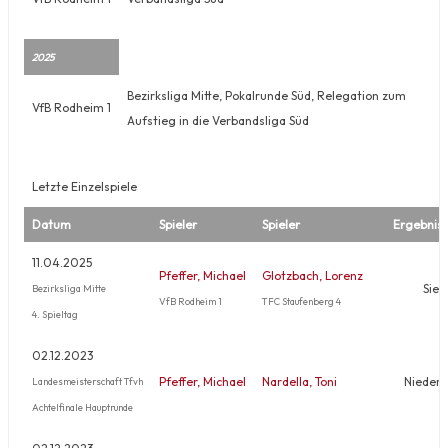
2025
Bezirksliga Mitte, Pokalrunde Süd, Relegation zum
VfB Rodheim 1
Aufstieg in die Verbandsliga Süd
Letzte Einzelspiele
Datum
Spieler
Spieler
Ergebnis
11.04.2025
Pfeffer, Michael
Glotzbach, Lorenz
Sieg
Bezirksliga Mitte
VfB Rodheim 1
TFC Staufenberg 4
4. Spieltag
02.12.2023
Pfeffer, Michael
Nardella, Toni
Niederl
Landesmeisterschaft Tfvh
Achtelfinale Hauptrunde