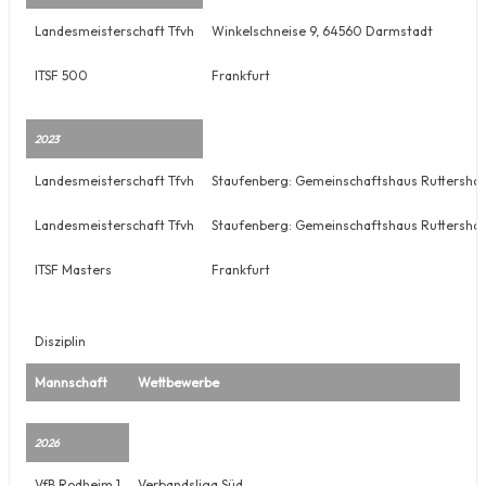
Landesmeisterschaft Tfvh
Winkelschneise 9, 64560 Darmstadt
ITSF 500
Frankfurt
2023
Landesmeisterschaft Tfvh
Staufenberg: Gemeinschaftshaus Ruttershaus
Landesmeisterschaft Tfvh
Staufenberg: Gemeinschaftshaus Ruttershaus
ITSF Masters
Frankfurt
Disziplin
Mannschaft
Wettbewerbe
2026
VfB Rodheim 1
Verbandsliga Süd