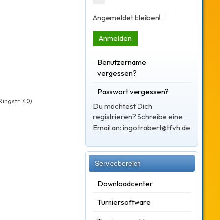
Angemeldet bleiben
Anmelden
Benutzername
vergessen?
Passwort vergessen?
ingstr. 40)
Du möchtest Dich
registrieren? Schreibe eine
Email an: ingo.trabert@tfvh.de
Servicebereich
Downloadcenter
Turniersoftware