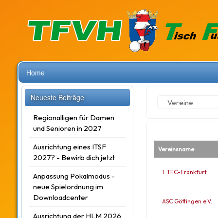
Home
Neueste Beiträge
Vereine
Regionalligen für Damen
und Senioren in 2027
Ausrichtung eines ITSF
Vereinsname
2027? - Bewirb dich jetzt
1. TFC-Frankfurt
Anpassung Pokalmodus -
neue Spielordnung im
Downloadcenter
ASC Göttingen e.V.
Ausrichtung der HLM 2026