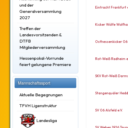
und der
Eintracht Frankfurt e
Generalversammlung
2027
Kicker Wölfe Wolfh
Treffen der
Landesvorsitzenden &
DTFB
Osthessenkicker 06 
Mitgliederversammlung
Hessenpokal-Vorrunde
Rot-Weiß Radheim e
feiert gelungene Premiere
SKV Rot-Weiß Darmst
Mannschaftssport
Stangenquäler Hedds
Aktuelle Begegnungen
TFVH Ligenstruktur
SV 06 Alsfeld e.V.
Landesliga
SV Wehen 1926 Taunu