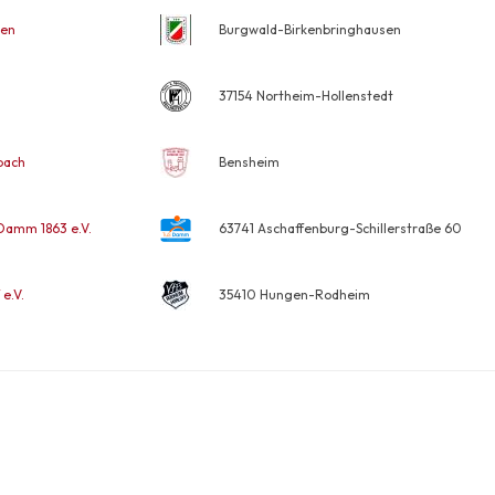
sen
Burgwald-Birkenbringhausen
37154 Northeim-Hollenstedt
bach
Bensheim
Damm 1863 e.V.
63741 Aschaffenburg-Schillerstraße 60
e.V.
35410 Hungen-Rodheim