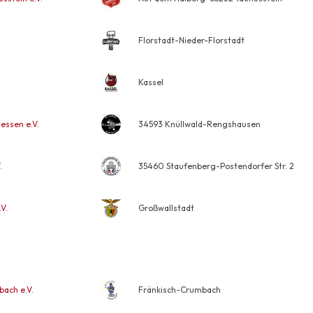
Florstadt-Nieder-Florstadt
Kassel
essen e.V.
34593 Knüllwald-Rengshausen
.
35460 Staufenberg-Postendorfer Str. 2
V.
Großwallstadt
ach e.V.
Fränkisch-Crumbach