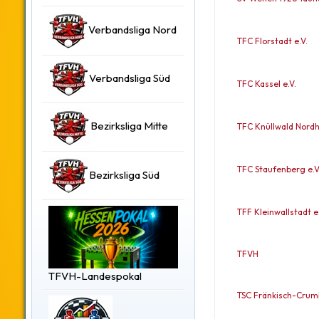
Verbandsliga Nord
TFC Florstadt e.V.
Verbandsliga Süd
TFC Kassel e.V.
Bezirksliga Mitte
TFC Knüllwald Nordh
TFC Staufenberg e.V
Bezirksliga Süd
TFF Kleinwallstadt e.
TFVH
TFVH-Landespokal
TSC Fränkisch-Crumb