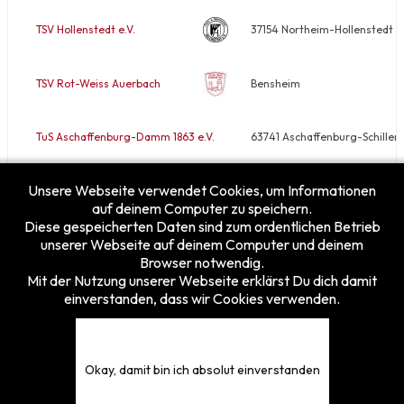
TSV Hollenstedt e.V.
37154 Northeim-Hollenstedt
TSV Rot-Weiss Auerbach
Bensheim
TuS Aschaffenburg-Damm 1863 e.V.
63741 Aschaffenburg-Schiller
Unsere Webseite verwendet Cookies, um Informationen
VfB Rodheim/Horloff e.V.
35410 Hungen-Rodheim
auf deinem Computer zu speichern.
Diese gespeicherten Daten sind zum ordentlichen Betrieb
unserer Webseite auf deinem Computer und deinem
Browser notwendig.
Mit der Nutzung unserer Webseite erklärst Du dich damit
einverstanden, dass wir Cookies verwenden.
Besucherzähler
Heute
21
Gestern
24
Diese Woche
21
Okay, damit bin ich absolut einverstanden
Diesen Monat
242
Gesamt
5375905