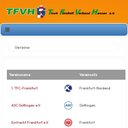
Vereine
Vereinsname
Vereinssitz
1. TFC-Frankfurt
Frankfurt-Nordend
ASC Göttingen e.V.
Göttingen
Eintracht Frankfurt e.V.
Frankfurt