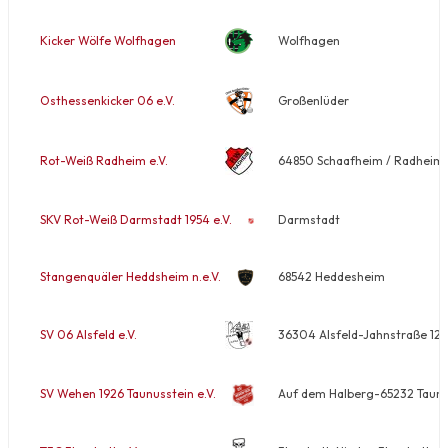
Kicker Wölfe Wolfhagen
Wolfhagen
Osthessenkicker 06 e.V.
Großenlüder
Rot-Weiß Radheim e.V.
64850 Schaafheim / Radheim-
SKV Rot-Weiß Darmstadt 1954 e.V.
Darmstadt
Stangenquäler Heddsheim n.e.V.
68542 Heddesheim
SV 06 Alsfeld e.V.
36304 Alsfeld-Jahnstraße 12
SV Wehen 1926 Taunusstein e.V.
Auf dem Halberg-65232 Taunu