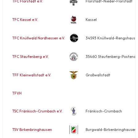
TFC Florstadt e.V.
Florstadt-Nieder-Florstadt
TFC Kassel e.V.
Kassel
TFC Knüllwald Nordhessen e.V.
34593 Knüllwald-Rengshause
TFC Staufenberg e.V.
35460 Staufenberg-Postendorf
TFF Kleinwallstadt e.V.
Großwallstadt
TFVH
TSC Fränkisch-Crumbach e.V.
Fränkisch-Crumbach
TSV Birkenbringhausen
Burgwald-Birkenbringhausen