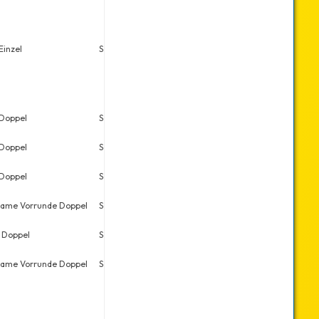
Einzel
So., 12.06.2022
11
20
Doppel
Sa., 20.07.2019
5
11
Doppel
Sa., 02.03.2019
15
49
Doppel
Sa., 09.02.2019
10
37
ame Vorrunde Doppel
Sa., 09.02.2019
6
43
 Doppel
Sa., 15.12.2018
3
7
ame Vorrunde Doppel
Sa., 15.12.2018
21
39