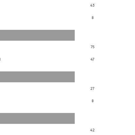
43
8
75
H
47
27
8
42