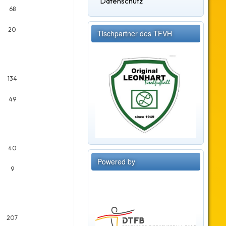
Datenschutz
68
20
Tischpartner des TFVH
134
49
40
Powered by
9
207