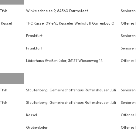
Tfvh
Winkelschneise 9, 64560 Darmstadt
Senioren
 Kassel
TFC Kassel 09 e.V., Kasseler Werkstatt Gartenbau O
Offenes 
Frankfurt
Senioren
Frankfurt
Senioren
Lüderhaus Großenlüder, 36137 Wiesenweg 14
Offenes 
Tfvh
Staufenberg: Gemeinschaftshaus Ruttershausen, Lili
Senioren
Tfvh
Staufenberg: Gemeinschaftshaus Ruttershausen, Lili
Senioren
Kassel
Offenes 
Großenlüder
Offenes 