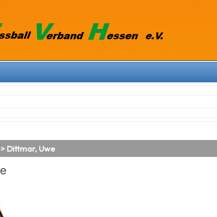
 > Dittmar, Uwe
we