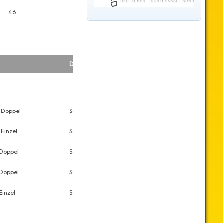
46
Datum
Platz
Meldungen
 Doppel
Sa., 29.11.2025
6
8
 Einzel
Sa., 29.11.2025
6
13
Doppel
Sa., 13.09.2025
5
17
Doppel
Sa., 25.01.2025
25
28
Einzel
Sa., 25.01.2025
17
40