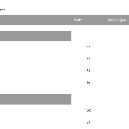
gen
Platz
Meldungen
63
H
37
31
14
100
H
21