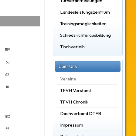
Turnieranmeldungen
Landesleistungszentrum
Trainingsmöglichkeiten
Schiedsrichterausbildung
Tischverleih
159
65
Über Uns
62
Vereine
18
TFVH Vorstand
TFVH Chronik
Dachverband DTFB
180
Impressum
55