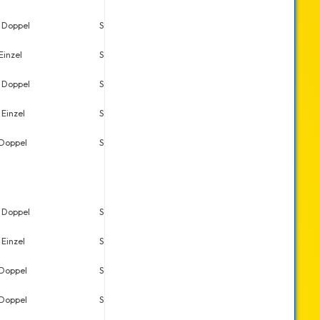
 Doppel
Sa., 30.11.2024
4
10
Einzel
So., 03.11.2024
11
26
 Doppel
Sa., 30.03.2024
5
7
 Einzel
Sa., 30.03.2024
7
16
Doppel
Sa., 27.01.2024
23
54
 Doppel
Sa., 02.12.2023
5
9
 Einzel
Sa., 02.12.2023
3
29
Doppel
Sa., 02.09.2023
25
27
Doppel
Sa., 28.01.2023
13
33