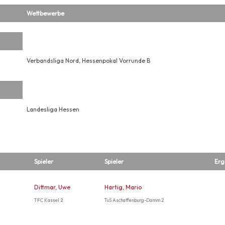
Wettbewerbe
Verbandsliga Nord, Hessenpokal Vorrunde B
Landesliga Hessen
Spieler
Spieler
Erg
Dittmar, Uwe
Hartig, Mario
TFC Kassel 2
TuS Aschaffenburg-Damm 2