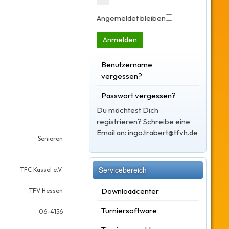
Angemeldet bleiben
Anmelden
Benutzername
vergessen?
Passwort vergessen?
Du möchtest Dich
registrieren? Schreibe eine
Email an: ingo.trabert@tfvh.de
Senioren
Servicebereich
TFC Kassel e.V.
Downloadcenter
TFV Hessen
Turniersoftware
06-4156