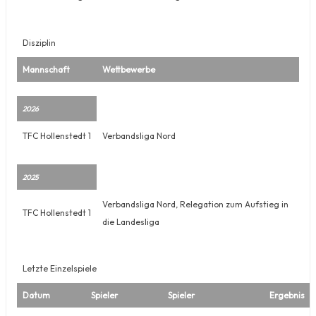
Disziplin
Mannschaft
Wettbewerbe
2026
TFC Hollenstedt 1
Verbandsliga Nord
2025
Verbandsliga Nord, Relegation zum Aufstieg in
TFC Hollenstedt 1
die Landesliga
Letzte Einzelspiele
Datum
Spieler
Spieler
Ergebnis