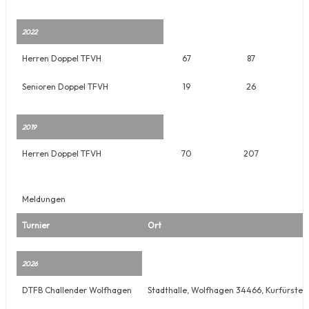
2022
Herren Doppel TFVH
67
87
Senioren Doppel TFVH
19
26
2019
Herren Doppel TFVH
70
207
Meldungen
Turnier
Ort
2026
DTFB Challender Wolfhagen
Stadthalle, Wolfhagen 34466, Kurfürsten