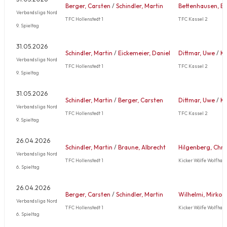
Berger, Carsten
/
Schindler, Martin
Bettenhausen, B
Verbandsliga Nord
TFC Hollenstedt 1
TFC Kassel 2
9. Spieltag
31.05.2026
Schindler, Martin
/
Eickemeier, Daniel
Dittmar, Uwe
/
Kr
Verbandsliga Nord
TFC Hollenstedt 1
TFC Kassel 2
9. Spieltag
31.05.2026
Schindler, Martin
/
Berger, Carsten
Dittmar, Uwe
/
Kr
Verbandsliga Nord
TFC Hollenstedt 1
TFC Kassel 2
9. Spieltag
26.04.2026
Schindler, Martin
/
Braune, Albrecht
Hilgenberg, Chri
Verbandsliga Nord
TFC Hollenstedt 1
Kicker Wölfe Wolfhage
6. Spieltag
26.04.2026
Berger, Carsten
/
Schindler, Martin
Wilhelmi, Mirko
Verbandsliga Nord
TFC Hollenstedt 1
Kicker Wölfe Wolfhage
6. Spieltag