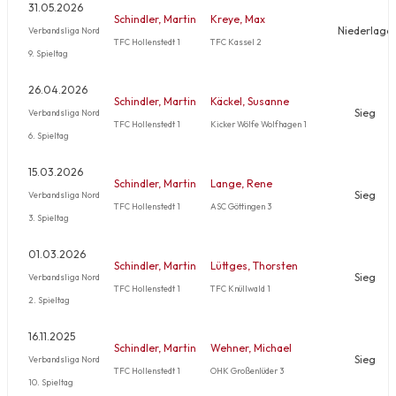
31.05.2026
Schindler, Martin
Kreye, Max
Niederlage
Verbandsliga Nord
TFC Hollenstedt 1
TFC Kassel 2
9. Spieltag
26.04.2026
Schindler, Martin
Käckel, Susanne
Sieg
Verbandsliga Nord
TFC Hollenstedt 1
Kicker Wölfe Wolfhagen 1
6. Spieltag
15.03.2026
Schindler, Martin
Lange, Rene
Sieg
Verbandsliga Nord
TFC Hollenstedt 1
ASC Göttingen 3
3. Spieltag
01.03.2026
Schindler, Martin
Lüttges, Thorsten
Sieg
Verbandsliga Nord
TFC Hollenstedt 1
TFC Knüllwald 1
2. Spieltag
16.11.2025
Schindler, Martin
Wehner, Michael
Sieg
Verbandsliga Nord
TFC Hollenstedt 1
OHK Großenlüder 3
10. Spieltag