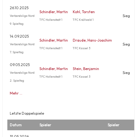
26.10.2025
Schindler, Martin
Kohl, Torsten
Sieg
Verbandsliga Nord
TFC Hollenstedt 1
TFC Knüllwald 1
9. Spieltag
14.09.2025
Schindler, Martin
Draude, Hans-Joachim
Sieg
Verbandsliga Nord
TFC Hollenstedt 1
TFC Kassel 3
7. Spieltag
09.05.2025
Schindler, Martin
Stein, Benjamin
Sieg
Verbandsliga Nord
TFC Hollenstedt 1
TFC Kassel 3
2. Spieltag
Mehr …
Letzte Doppelspiele
Datum
Spieler
Spieler
31.05.2026