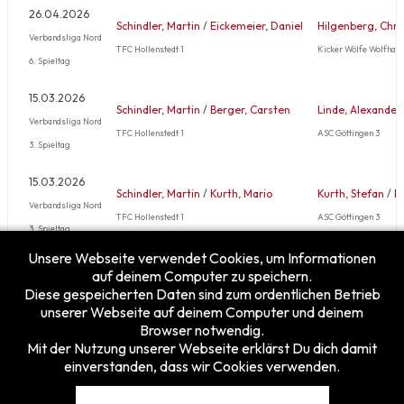
26.04.2026
Schindler, Martin
/
Eickemeier, Daniel
Hilgenberg, Chri
Verbandsliga Nord
TFC Hollenstedt 1
Kicker Wölfe Wolfhage
6. Spieltag
15.03.2026
Schindler, Martin
/
Berger, Carsten
Linde, Alexander
Verbandsliga Nord
TFC Hollenstedt 1
ASC Göttingen 3
3. Spieltag
15.03.2026
Schindler, Martin
/
Kurth, Mario
Kurth, Stefan
/
B
Verbandsliga Nord
TFC Hollenstedt 1
ASC Göttingen 3
3. Spieltag
Unsere Webseite verwendet Cookies, um Informationen
Mehr …
auf deinem Computer zu speichern.
Diese gespeicherten Daten sind zum ordentlichen Betrieb
unserer Webseite auf deinem Computer und deinem
Browser notwendig.
Mit der Nutzung unserer Webseite erklärst Du dich damit
einverstanden, dass wir Cookies verwenden.
Besucherzähler
Heute
10