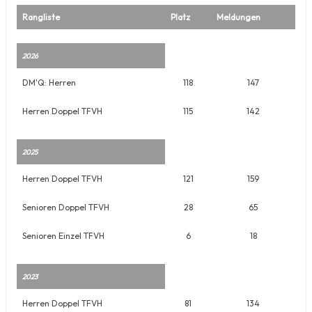
Rangliste
Platz
Meldungen
2026
DM'Q: Herren
118
147
Herren Doppel TFVH
115
142
2025
Herren Doppel TFVH
121
159
Senioren Doppel TFVH
28
65
Senioren Einzel TFVH
6
18
2023
Herren Doppel TFVH
81
134