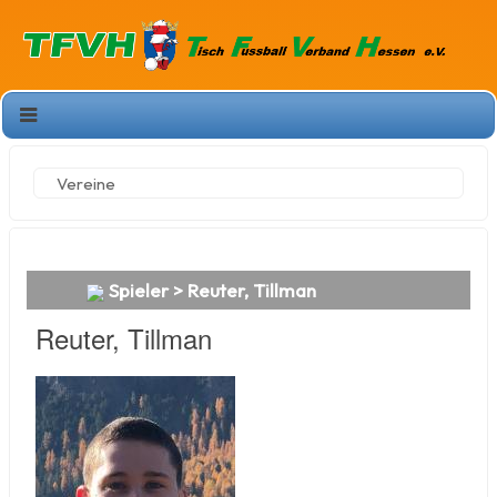
Vereine
Spieler > Reuter, Tillman
Reuter, Tillman