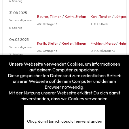
6. Spieltag
31.08.2025
Reuter, Tillman
/
Kurth, Stefan
Kohl, Torsten
/
Lüttges,
Verbandsliga Nord
ASC Göttingen 3
TFC Knüllwald 1
6. Spieltag
04.05.2025
Kurth, Stefan
/
Reuter, Tillman
Fröhlich, Marco
/
Hahn, 
Verbandsliga Nord
ASC Göttingen 3
OHK Großenlüder 3
2. Spieltag
Unsere Webseite verwendet Cookies, um Informationen
Mehr …
auf deinem Computer zu speichern.
Diese gespeicherten Daten sind zum ordentlichen Betrieb
unserer Webseite auf deinem Computer und deinem
Browser notwendig.
Mit der Nutzung unserer Webseite erklärst Du dich damit
einverstanden, dass wir Cookies verwenden.
Besucherzähler
Heute
3
Gestern
25
Diese Woche
152
Okay, damit bin ich absolut einverstanden
Diesen Monat
200
Gesamt
5375863