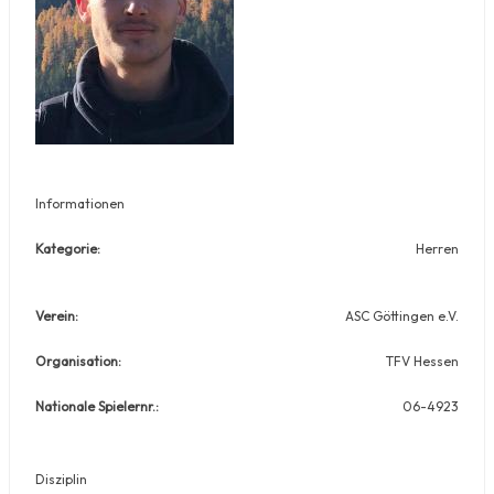
Informationen
Kategorie:
Herren
Verein:
ASC Göttingen e.V.
Organisation:
TFV Hessen
Nationale Spielernr.:
06-4923
Disziplin