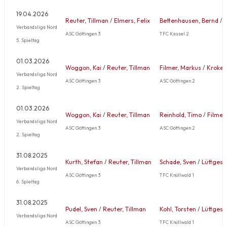
19.04.2026
Reuter, Tillman
/
Elmers, Felix
Bettenhausen, Bernd
/
D
Verbandsliga Nord
ASC Göttingen 3
TFC Kassel 2
5. Spieltag
01.03.2026
Woggon, Kai
/
Reuter, Tillman
Filmer, Markus
/
Kroker,
Verbandsliga Nord
ASC Göttingen 3
ASC Göttingen 2
2. Spieltag
01.03.2026
Woggon, Kai
/
Reuter, Tillman
Reinhold, Timo
/
Filmer
Verbandsliga Nord
ASC Göttingen 3
ASC Göttingen 2
2. Spieltag
31.08.2025
Kurth, Stefan
/
Reuter, Tillman
Schade, Sven
/
Lüttges,
Verbandsliga Nord
ASC Göttingen 3
TFC Knüllwald 1
6. Spieltag
31.08.2025
Pudel, Sven
/
Reuter, Tillman
Kohl, Torsten
/
Lüttges,
Verbandsliga Nord
ASC Göttingen 3
TFC Knüllwald 1