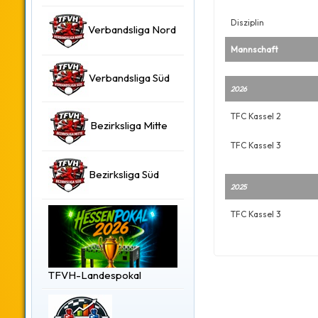
Disziplin
Verbandsliga Nord
Mannschaft
Verbandsliga Süd
2026
TFC Kassel 2
Bezirksliga Mitte
TFC Kassel 3
Bezirksliga Süd
2025
TFC Kassel 3
TFVH-Landespokal