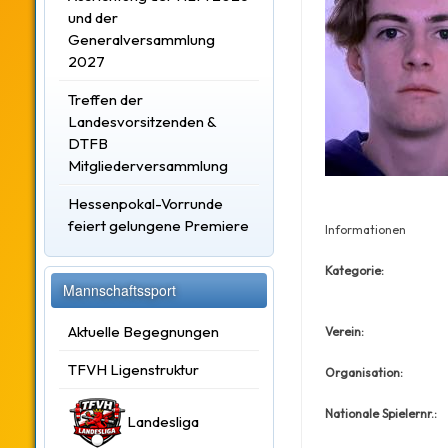
und der
Generalversammlung
2027
Treffen der
Landesvorsitzenden &
DTFB
Mitgliederversammlung
Hessenpokal-Vorrunde
feiert gelungene Premiere
Informationen
Kategorie:
Mannschaftssport
Aktuelle Begegnungen
Verein:
TFVH Ligenstruktur
Organisation:
Nationale Spielernr.:
Landesliga