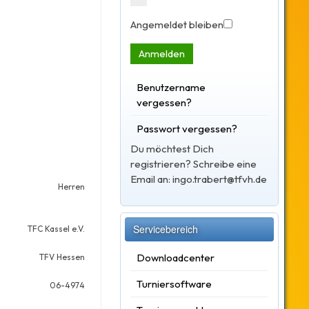
Angemeldet bleiben
Anmelden
Benutzername
vergessen?
Passwort vergessen?
Du möchtest Dich
registrieren? Schreibe eine
Email an: ingo.trabert@tfvh.de
Herren
Servicebereich
TFC Kassel e.V.
Downloadcenter
TFV Hessen
Turniersoftware
06-4974