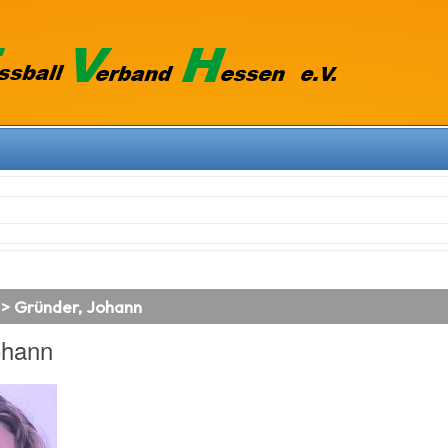
 > Gründer, Johann
ohann