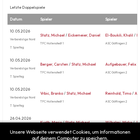
Letzte Doppelspiele
Datum
Spieler
Spieler
10.05.2026
Statz, Michael
/
Eickemeier, Daniel
El-Boukili, Khalil
/
K
Verbandsliga Nord
TFC Hollenstedt 1
ASC Göttingen 2
7. Spieltag
10.05.2026
Berger, Carsten
/
Statz, Michael
Aufgebauer, Felix
/
Verbandsliga Nord
TFC Hollenstedt 1
ASC Göttingen 2
7. Spieltag
10.05.2026
Vrbic, Branko
/
Statz, Michael
Reinhold, Timo
/
Ara
Verbandsliga Nord
TFC Hollenstedt 1
ASC Göttingen 2
7. Spieltag
26.04.2026
Kurth, Mario
/
Statz, Michael
Wilhelmi, Mirko
/
Jo
Verbandsliga Nord
TFC Hollenstedt 1
Kicker Wölfe Wolfhagen 1
Unsere Webseite verwendet Cookies, um Informationen
6. Spieltag
auf deinem Computer zu speichern.