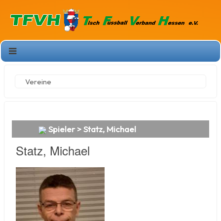
Vereine
Spieler > Statz, Michael
Statz, Michael