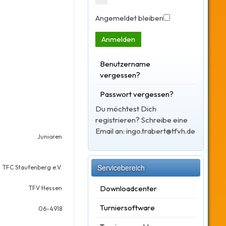
Angemeldet bleiben
Anmelden
Benutzername
vergessen?
Passwort vergessen?
Du möchtest Dich
registrieren? Schreibe eine
Email an: ingo.trabert@tfvh.de
Junioren
Servicebereich
TFC Staufenberg e.V.
Downloadcenter
TFV Hessen
Turniersoftware
06-4918