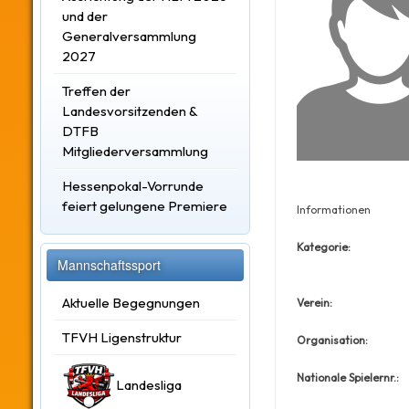
und der
Generalversammlung
2027
Treffen der
Landesvorsitzenden &
DTFB
Mitgliederversammlung
Hessenpokal-Vorrunde
feiert gelungene Premiere
Informationen
Kategorie:
Mannschaftssport
Aktuelle Begegnungen
Verein:
TFVH Ligenstruktur
Organisation:
Nationale Spielernr.:
Landesliga