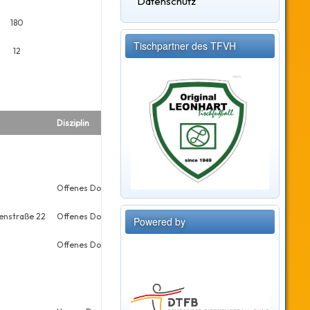
Datenschutz
180
Tischpartner des TFVH
12
Disziplin
Datum
Platz
Meldungen
Offenes Doppel
Do., 02.07.2026
9
16
tenstraße 22
Offenes Doppel
Do., 01.01.2026
29
36
Powered by
Offenes Doppel
Sa., 24.01.2026
36
40