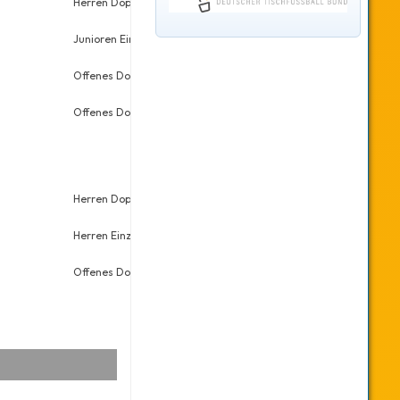
Herren Doppel
Sa., 29.11.2025
30
34
Junioren Einzel
Sa., 29.11.2025
1
4
Offenes Doppel
So., 14.09.2025
12
21
Offenes Doppel
Sa., 15.03.2025
24
31
Herren Doppel
Sa., 30.11.2024
27
39
Herren Einzel
Sa., 30.11.2024
61
64
Offenes Doppel
Sa., 27.04.2024
14
17