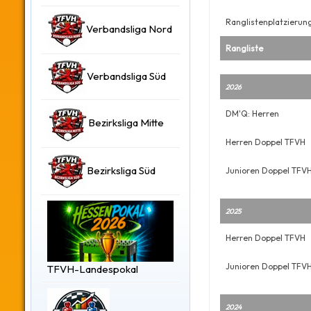
Ranglistenplatzierun
Verbandsliga Nord
Rangliste
Verbandsliga Süd
2026
DM'Q: Herren
Bezirksliga Mitte
Herren Doppel TFVH
Bezirksliga Süd
Junioren Doppel TFV
2025
Herren Doppel TFVH
Junioren Doppel TFV
TFVH-Landespokal
2024