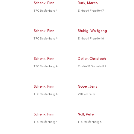
Schenk, Finn
Burk, Marco
TFC Staufenberg 4
Eintracht Frankfurt 7
Schenk, Finn
Stubig, Wolfgang
TFC Staufenberg 4
Eintracht Frankfurt 6
Schenk, Finn
Deller, Christoph
TFC Staufenberg 4
Rot-Weiß Darmstadt 2
Schenk, Finn
Göbel, Jens
TFC Staufenberg 4
VfB Rodheim 1
Schenk, Finn
Noll, Peter
TFC Staufenberg 4
TFC Staufenberg 5