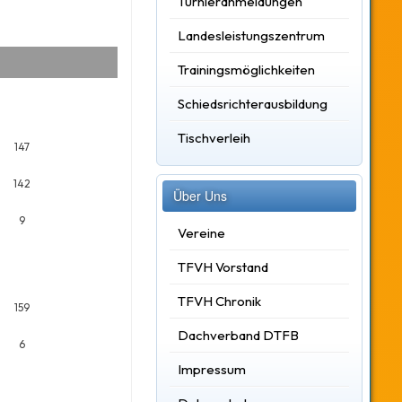
Turnieranmeldungen
Landesleistungszentrum
Trainingsmöglichkeiten
Schiedsrichterausbildung
Tischverleih
147
142
Über Uns
9
Vereine
TFVH Vorstand
TFVH Chronik
159
Dachverband DTFB
6
Impressum