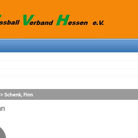
> Schenk, Finn
nn