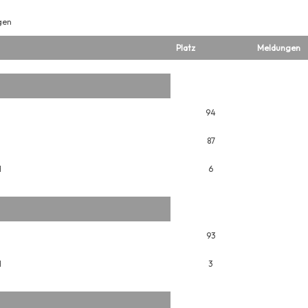
gen
Platz
Meldungen
94
87
H
6
93
H
3