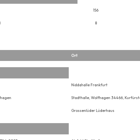
156
H
8
Ort
Niddahalle Frankfurt
fhagen
Stadthalle, Wolfhagen 34466, Kurfürs
Grossenlüder Lüderhaus