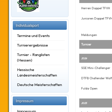
Herren Doppel TFVH
Junioren Doppel TFV
Individualsport
Meldungen
Termine und Events
Turnier
Turnierergebnisse
Turnier - Ranglisten
2026
(Hessen)
SGE Mini-Challenger
Hessische
Landesmeisterschaften
DTFB Challender Wol
Deutsche Meisterschaften
Fulda Open
Impressum
2025
Impressum