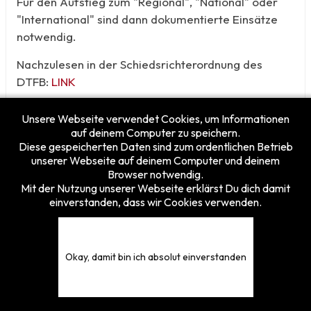
Für den Aufstieg zum "Regional", "National" oder
"International" sind dann dokumentierte Einsätze
notwendig.
Nachzulesen in der Schiedsrichterordnung des
DTFB:
LINK
Unsere Webseite verwendet Cookies, um Informationen
auf deinem Computer zu speichern.
Diese gespeicherten Daten sind zum ordentlichen Betrieb
unserer Webseite auf deinem Computer und deinem
Browser notwendig.
Mit der Nutzung unserer Webseite erklärst Du dich damit
einverstanden, dass wir Cookies verwenden.
Besucherzähler
Heute
9
Gestern
24
Diese Woche
133
Okay, damit bin ich absolut einverstanden
Diesen Monat
181
Gesamt
5375844
© 2026 TFVH e.V. - Tischfussballverband Hessen e.V.
Design by
vonfio.de