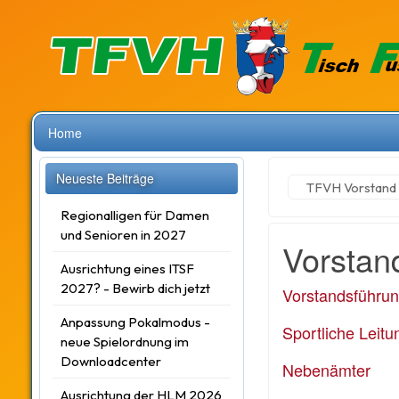
Home
Neueste Beiträge
TFVH Vorstand
Regionalligen für Damen
und Senioren in 2027
Vorstan
Ausrichtung eines ITSF
2027? - Bewirb dich jetzt
Vorstandsführu
Anpassung Pokalmodus -
Sportliche Leitu
neue Spielordnung im
Downloadcenter
Nebenämter
Ausrichtung der HLM 2026