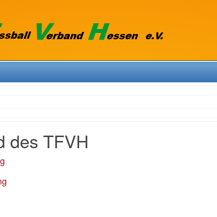
d des TFVH
ng
ng