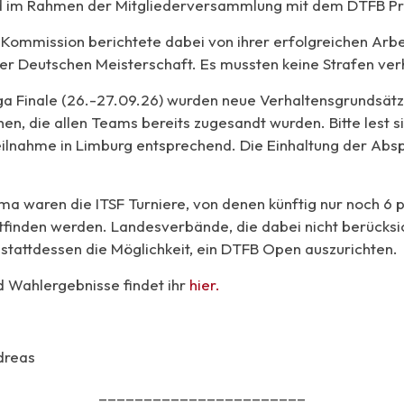
d im Rahmen der Mitgliederversammlung mit dem DTFB Pr
Kommission berichtete dabei von ihrer erfolgreichen Arbe
er Deutschen Meisterschaft. Es mussten keine Strafen ve
ga Finale (26.-27.09.26) wurden neue Verhaltensgrundsätz
hen, die allen Teams bereits zugesandt wurden. Bitte lest
eilnahme in Limburg entsprechend. Die Einhaltung der Abs
ma waren die ITSF Turniere, von denen künftig nur noch 6 p
tfinden werden. Landesverbände, die dabei nicht berücksi
 stattdessen die Möglichkeit, ein DTFB Open auszurichten.
d Wahlergebnisse findet ihr
hier.
dreas
_______________________