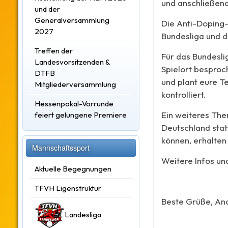
und anschließen
und der
Generalversammlung
Die Anti-Doping-
2027
Bundesliga und d
Treffen der
Für das Bundesli
Landesvorsitzenden &
Spielort besproc
DTFB
und plant eure T
Mitgliederversammlung
kontrolliert.
Hessenpokal-Vorrunde
Ein weiteres The
feiert gelungene Premiere
Deutschland stat
können, erhalten
Mannschaftssport
Weitere Infos un
Aktuelle Begegnungen
TFVH Ligenstruktur
Beste Grüße, An
Landesliga