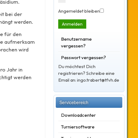
äsidium.
Angemeldet bleiben
it bei der
rhängt werden.
Anmelden
e für den
Benutzername
 sie aufmerksam
vergessen?
prachen wird
Passwort vergessen?
Du möchtest Dich
ro Jahr in
registrieren? Schreibe eine
chtigt werden
Email an: ingo.trabert@tfvh.de
Servicebereich
Downloadcenter
Turniersoftware