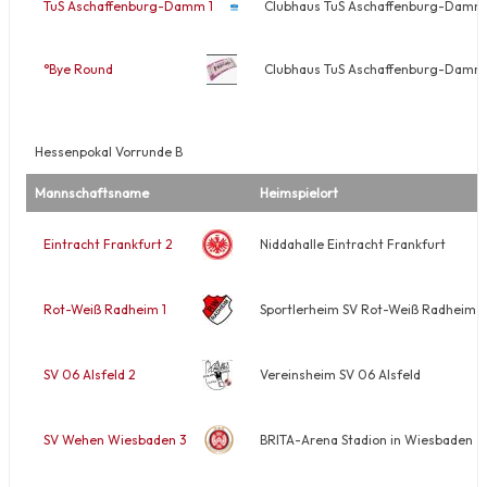
TuS Aschaffenburg-Damm 1
Clubhaus TuS Aschaffenburg-Damm 
°Bye Round
Clubhaus TuS Aschaffenburg-Damm 
Hessenpokal Vorrunde B
Mannschaftsname
Heimspielort
Eintracht Frankfurt 2
Niddahalle Eintracht Frankfurt
Rot-Weiß Radheim 1
Sportlerheim SV Rot-Weiß Radheim e
SV 06 Alsfeld 2
Vereinsheim SV 06 Alsfeld
SV Wehen Wiesbaden 3
BRITA-Arena Stadion in Wiesbaden