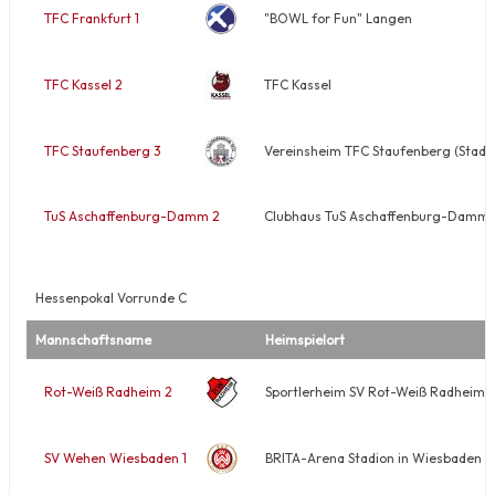
TFC Frankfurt 1
"BOWL for Fun" Langen
TFC Kassel 2
TFC Kassel
TFC Staufenberg 3
Vereinsheim TFC Staufenberg (Stadth
TuS Aschaffenburg-Damm 2
Clubhaus TuS Aschaffenburg-Damm T
Hessenpokal Vorrunde C
Mannschaftsname
Heimspielort
Rot-Weiß Radheim 2
Sportlerheim SV Rot-Weiß Radheim e
SV Wehen Wiesbaden 1
BRITA-Arena Stadion in Wiesbaden