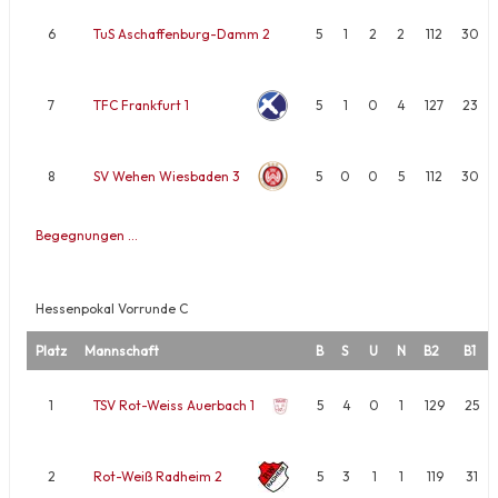
6
TuS Aschaffenburg-Damm 2
5
1
2
2
112
30
7
TFC Frankfurt 1
5
1
0
4
127
23
8
SV Wehen Wiesbaden 3
5
0
0
5
112
30
Begegnungen …
Hessenpokal Vorrunde C
Platz
Mannschaft
B
S
U
N
B2
B1
1
TSV Rot-Weiss Auerbach 1
5
4
0
1
129
25
2
Rot-Weiß Radheim 2
5
3
1
1
119
31