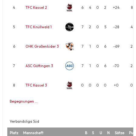
4
TFC Kassel 2
6
4
0
2
+24
8
5
TFC Knüllwald 1
7
2
0
5
-28
4
6
OHK Großenlüder 3
7
1
0
6
-69
2
7
ASC Göttingen 3
7
1
0
6
-70
2
8
TFC Kassel 3
0
0
0
0
+0
0
Begegnungen …
Verbandsliga Süd
Platz
Mannschaft
B
S
U
N
Sätze
Pun