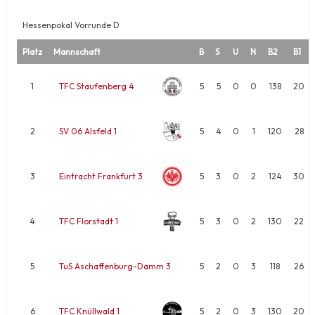
Hessenpokal Vorrunde D
Platz
Mannschaft
B
S
U
N
B2
B1
1
TFC Staufenberg 4
5
5
0
0
138
20
2
SV 06 Alsfeld 1
5
4
0
1
120
28
3
Eintracht Frankfurt 3
5
3
0
2
124
30
4
TFC Florstadt 1
5
3
0
2
130
22
5
TuS Aschaffenburg-Damm 3
5
2
0
3
118
26
6
TFC Knüllwald 1
5
2
0
3
130
20