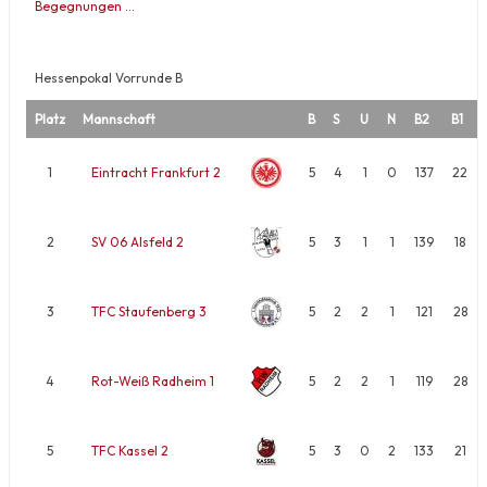
Begegnungen …
Hessenpokal Vorrunde B
Platz
Mannschaft
B
S
U
N
B2
B1
1
Eintracht Frankfurt 2
5
4
1
0
137
22
2
SV 06 Alsfeld 2
5
3
1
1
139
18
3
TFC Staufenberg 3
5
2
2
1
121
28
4
Rot-Weiß Radheim 1
5
2
2
1
119
28
5
TFC Kassel 2
5
3
0
2
133
21