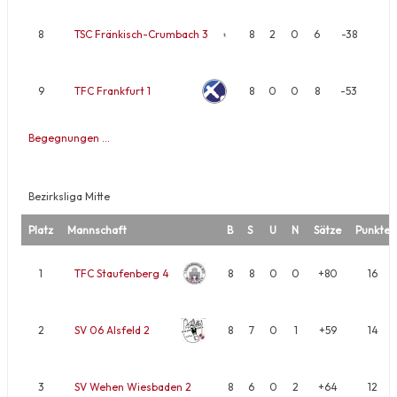
8
TSC Fränkisch-Crumbach 3
8
2
0
6
-38
9
TFC Frankfurt 1
8
0
0
8
-53
Begegnungen …
Bezirksliga Mitte
Platz
Mannschaft
B
S
U
N
Sätze
Punkte
1
TFC Staufenberg 4
8
8
0
0
+80
16
2
SV 06 Alsfeld 2
8
7
0
1
+59
14
3
SV Wehen Wiesbaden 2
8
6
0
2
+64
12