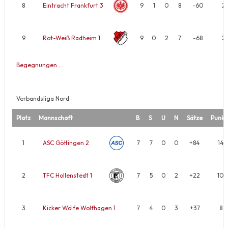
8
Eintracht Frankfurt 3
9
1
0
8
-60
2
9
Rot-Weiß Radheim 1
9
0
2
7
-68
2
Begegnungen …
Verbandsliga Nord
Platz
Mannschaft
B
S
U
N
Sätze
Punkt
1
ASC Göttingen 2
7
7
0
0
+84
14
2
TFC Hollenstedt 1
7
5
0
2
+22
10
3
Kicker Wölfe Wolfhagen 1
7
4
0
3
+37
8