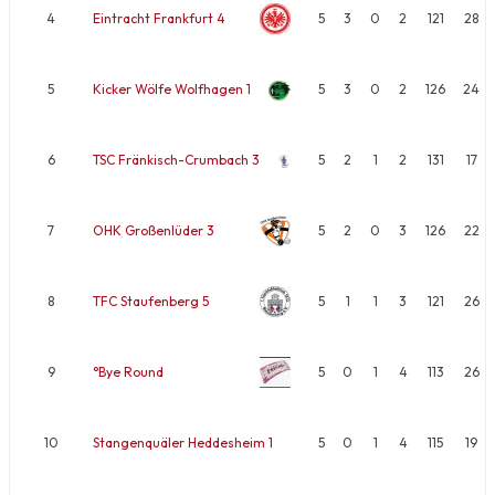
4
Eintracht Frankfurt 4
5
3
0
2
121
28
5
Kicker Wölfe Wolfhagen 1
5
3
0
2
126
24
6
TSC Fränkisch-Crumbach 3
5
2
1
2
131
17
7
OHK Großenlüder 3
5
2
0
3
126
22
8
TFC Staufenberg 5
5
1
1
3
121
26
9
°Bye Round
5
0
1
4
113
26
10
Stangenquäler Heddesheim 1
5
0
1
4
115
19