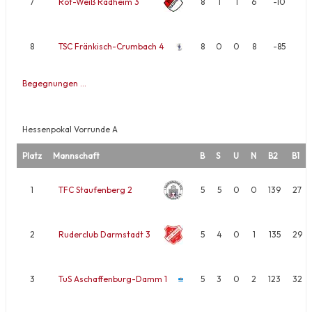
7
Rot-Weiß Radheim 3
8
1
1
6
-10
8
TSC Fränkisch-Crumbach 4
8
0
0
8
-85
Begegnungen …
Hessenpokal Vorrunde A
Platz
Mannschaft
B
S
U
N
B2
B1
1
TFC Staufenberg 2
5
5
0
0
139
27
2
Ruderclub Darmstadt 3
5
4
0
1
135
29
3
TuS Aschaffenburg-Damm 1
5
3
0
2
123
32