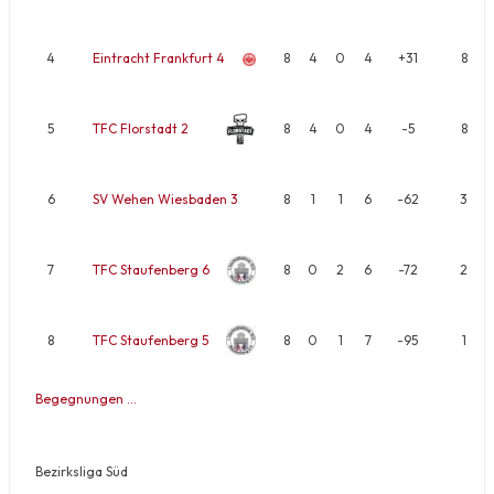
4
Eintracht Frankfurt 4
8
4
0
4
+31
8
5
TFC Florstadt 2
8
4
0
4
-5
8
6
SV Wehen Wiesbaden 3
8
1
1
6
-62
3
7
TFC Staufenberg 6
8
0
2
6
-72
2
8
TFC Staufenberg 5
8
0
1
7
-95
1
Begegnungen …
Bezirksliga Süd