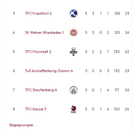
3
TFC Frankfurt 2
5
3
1
1
128
23
4
SV Wehen Wiesbaden 1
5
3
0
2
125
26
5
TFC Florstadt 2
5
2
2
1
130
22
6
TuS Aschaffenburg-Damm 4
5
2
0
3
132
23
7
TFC Staufenberg 6
5
0
1
4
117
26
8
TFC Kassel 3
5
0
1
4
120
24
Begegnungen …