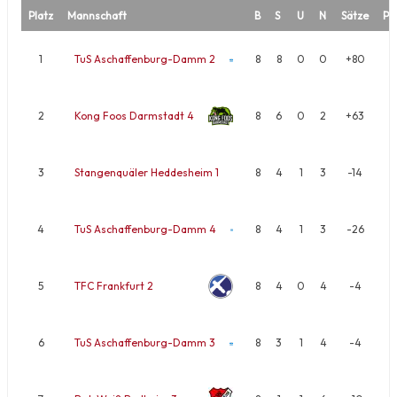
Platz
Mannschaft
B
S
U
N
Sätze
Pu
1
TuS Aschaffenburg-Damm 2
8
8
0
0
+80
2
Kong Foos Darmstadt 4
8
6
0
2
+63
3
Stangenquäler Heddesheim 1
8
4
1
3
-14
4
TuS Aschaffenburg-Damm 4
8
4
1
3
-26
5
TFC Frankfurt 2
8
4
0
4
-4
6
TuS Aschaffenburg-Damm 3
8
3
1
4
-4