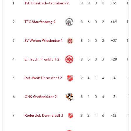
1
TSC Fränkisch-Crumbach 2
8
8
0
0
+53
16
2
TFC Staufenberg 2
8
6
0
2
+49
12
3
SV Wehen Wiesbaden 1
8
6
0
2
+37
12
4
Eintracht Frankfurt 2
8
5
0
3
+28
10
5
Rot-Weiß Darmstadt 2
9
4
1
4
-4
9
6
OHK Großenlüder 2
8
4
0
4
-3
8
7
Ruderclub Darmstadt 3
9
2
1
6
-32
5