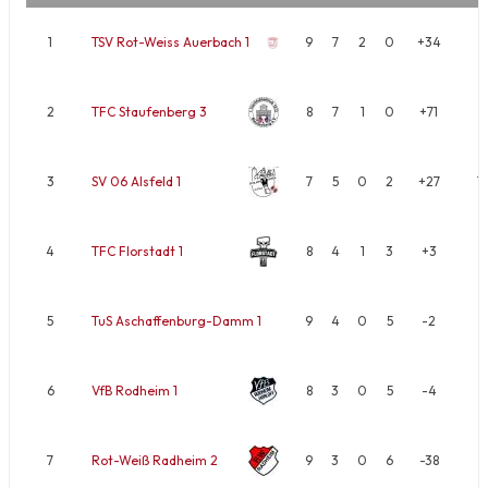
1
TSV Rot-Weiss Auerbach 1
9
7
2
0
+34
1
2
TFC Staufenberg 3
8
7
1
0
+71
1
3
SV 06 Alsfeld 1
7
5
0
2
+27
1
4
TFC Florstadt 1
8
4
1
3
+3
9
5
TuS Aschaffenburg-Damm 1
9
4
0
5
-2
8
6
VfB Rodheim 1
8
3
0
5
-4
6
7
Rot-Weiß Radheim 2
9
3
0
6
-38
6