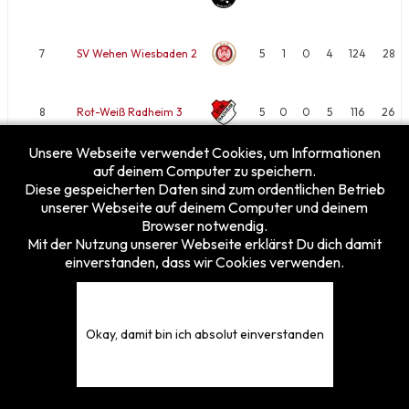
7
SV Wehen Wiesbaden 2
5
1
0
4
124
28
8
Rot-Weiß Radheim 3
5
0
0
5
116
26
Unsere Webseite verwendet Cookies, um Informationen
Begegnungen …
auf deinem Computer zu speichern.
Diese gespeicherten Daten sind zum ordentlichen Betrieb
unserer Webseite auf deinem Computer und deinem
Browser notwendig.
Mit der Nutzung unserer Webseite erklärst Du dich damit
einverstanden, dass wir Cookies verwenden.
Besucherzähler
Heute
19
Gestern
24
Diese Woche
143
Okay, damit bin ich absolut einverstanden
Diesen Monat
191
Gesamt
5375854
© 2026 TFVH e.V. - Tischfussballverband Hessen e.V.
Design by
vonfio.de