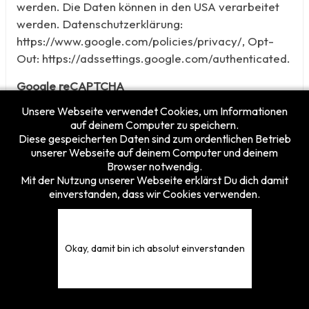
werden. Die Daten können in den USA verarbeitet
werden. Datenschutzerklärung:
https://www.google.com/policies/privacy/, Opt-
Out: https://adssettings.google.com/authenticated.
Google reCAPTCHA
In unserem Internetauftritt setzen wir Google
Unsere Webseite verwendet Cookies, um Informationen
reCAPTCHA zur Überprüfung und Vermeidung von
auf deinem Computer zu speichern.
Interaktionen auf unserer Internetseite durch
Diese gespeicherten Daten sind zum ordentlichen Betrieb
unserer Webseite auf deinem Computer und deinem
automatisierte Zugriffe, bspw. durch sog. Bots, ein.
Browser notwendig.
Es handelt sich hierbei um einen Dienst der Google
Mit der Nutzung unserer Webseite erklärst Du dich damit
LLC, 1600 Amphitheatre Parkway, Mountain View,
einverstanden, dass wir Cookies verwenden.
CA 94043 USA, nachfolgend nur „Google“ genannt.
Durch die Zertifizierung nach dem EU-US-
Datenschutzschild („EU-US Privacy Shield“)
Okay, damit bin ich absolut einverstanden
https://www.privacyshield.gov/participant?
id=a2zt000000001L5AAI&status=Active garantiert
Google, dass die Datenschutzvorgaben der EU auch