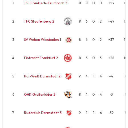
1
TSC Fränkisch-Crumbach 2
8
8
0
0
+53
16
2
TFC Staufenberg 2
8
6
0
2
+49
12
3
SV Wehen Wiesbaden 1
8
6
0
2
+37
12
4
Eintracht Frankfurt 2
8
5
0
3
+28
10
5
Rot-Weiß Darmstadt 2
9
4
1
4
-4
9
6
OHK Großenlüder 2
8
4
0
4
-3
8
7
Ruderclub Darmstadt 3
9
2
1
6
-32
5