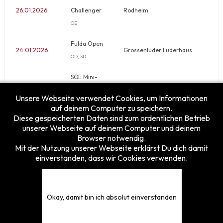
26.01.2026
Challenger
Rodheim
OE
Fulda Open
24.01.2026
Grossenlüder Lüderhaus
OD, SD
SGE Mini-
08.01.2026
Challenger
Niddahalle Frankfurt
Unsere Webseite verwendet Cookies, um Informationen
OD
auf deinem Computer zu speichern.
Diese gespeicherten Daten sind zum ordentlichen Betrieb
unserer Webseite auf deinem Computer und deinem
Browser notwendig.
Mit der Nutzung unserer Webseite erklärst Du dich damit
einverstanden, dass wir Cookies verwenden.
Besucherzähler
Heute
10
Gestern
27
Diese Woche
85
Okay, damit bin ich absolut einverstanden
Diesen Monat
133
Gesamt
5375796