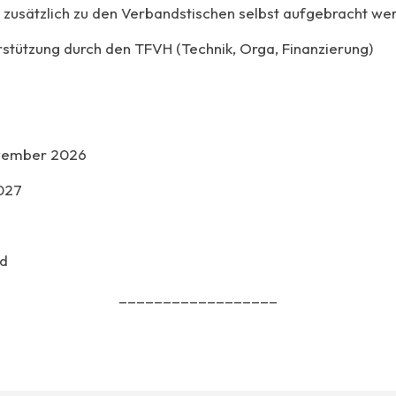
e zusätzlich zu den Verbandstischen selbst aufgebracht we
rstützung durch den TFVH (Technik, Orga, Finanzierung)
ovember 2026
027
nd
__________________