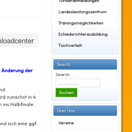
Turnieranmeldungen
Landesleistungszentrum
Trainingsmöglichkeiten
Schiedsrichterausbildung
loadcenter
Tischverleih
Search
e Änderung der
Search
und
Suchen
rd zunächst in 4
ins Halbfinale.
Über Uns
Vereine
nd sich eine ggf.