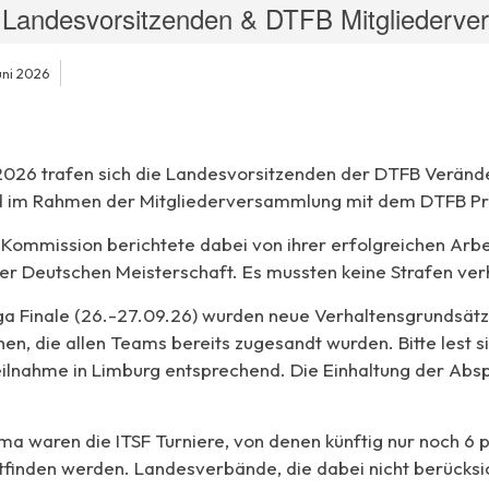
r Landesvorsitzenden & DTFB Mitgliederv
uni 2026
2026 trafen sich die Landesvorsitzenden der DTFB Verände
d im Rahmen der Mitgliederversammlung mit dem DTFB Pr
Kommission berichtete dabei von ihrer erfolgreichen Arbe
er Deutschen Meisterschaft. Es mussten keine Strafen ve
ga Finale (26.-27.09.26) wurden neue Verhaltensgrundsätz
hen, die allen Teams bereits zugesandt wurden. Bitte lest
eilnahme in Limburg entsprechend. Die Einhaltung der Abs
ma waren die ITSF Turniere, von denen künftig nur noch 6 p
tfinden werden. Landesverbände, die dabei nicht berücksi