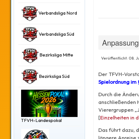
Verbandsliga Nord
Verbandsliga Süd
Anpassung 
Bezirksliga Mitte
Veröffentlicht: 08. J
Der TFVH-Vorstan
Bezirksliga Süd
Spielordnung
im 
Durch die Änderu
anschließenden H
Vierergruppen „J
[
Einzelheiten in d
TFVH-Landespokal
Das führt dazu, d
längere Anreise z