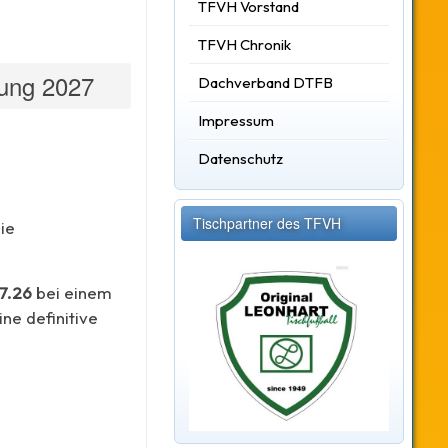
TFVH Vorstand
TFVH Chronik
ung 2027
Dachverband DTFB
Impressum
Datenschutz
Tischpartner des TFVH
ie
7.26
bei einem
ne definitive