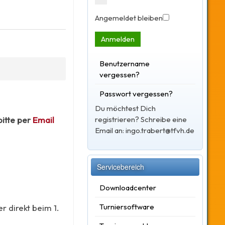
Angemeldet bleiben
Anmelden
Benutzername
vergessen?
Passwort vergessen?
Du möchtest Dich
bitte per
Email
registrieren? Schreibe eine
Email an: ingo.trabert@tfvh.de
Servicebereich
Downloadcenter
Turniersoftware
r direkt beim 1.