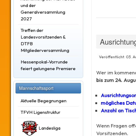
und der
Generalversammlung
2027
Treffen der
Landesvorsitzenden &
Ausrichtung
DTFB
Mitgliederversammlung
Veröffentlicht: 03. 
Hessenpokal-Vorrunde
feiert gelungene Premiere
Wer im kommende
bis zum 24. Aug
Mannschaftssport
Ausrichtungsor
Aktuelle Begegnungen
mögliches Dat
Anzahl an Tisc
TFVH Ligenstruktur
Wenn Fragen offe
Landesliga
Vorsitzenden.