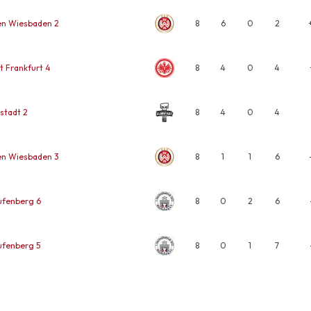
n Wiesbaden 2
8
6
0
2
t Frankfurt 4
8
4
0
4
stadt 2
8
4
0
4
n Wiesbaden 3
8
1
1
6
ufenberg 6
8
0
2
6
ufenberg 5
8
0
1
7