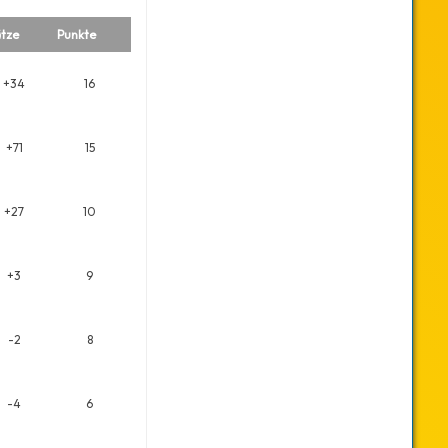
tze
Punkte
+34
16
+71
15
+27
10
+3
9
-2
8
-4
6