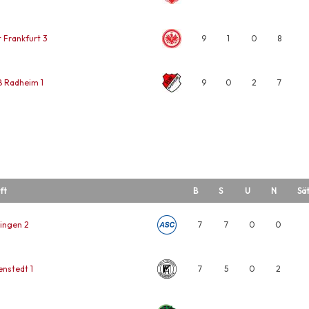
t Frankfurt 3
9
1
0
8
 Radheim 1
9
0
2
7
ft
B
S
U
N
Sä
ingen 2
7
7
0
0
enstedt 1
7
5
0
2