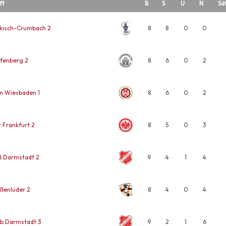
ft
B
S
U
N
Sä
kisch-Crumbach 2
8
8
0
0
fenberg 2
8
6
0
2
n Wiesbaden 1
8
6
0
2
t Frankfurt 2
8
5
0
3
ß Darmstadt 2
9
4
1
4
ßenlüder 2
8
4
0
4
b Darmstadt 3
9
2
1
6