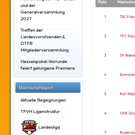
Platz
Mannscha
und der
Generalversammlung
1
TSC Frän
2027
Treffen der
Landesvorsitzenden &
2
TFC Stau
DTFB
Mitgliederversammlung
3
SV Wehe
Hessenpokal-Vorrunde
feiert gelungene Premiere
4
Eintrach
Mannschaftssport
5
Rot-Wei
Aktuelle Begegnungen
TFVH Ligenstruktur
6
OHK Gro
Landesliga
7
Ruderclu