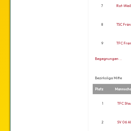
7
Rot-Wei
8
TSC Frän
9
TFC Fran
Begegnungen …
Bezirksliga Mitte
Platz
Mannscha
1
TFC Sta
2
SV 06 Al