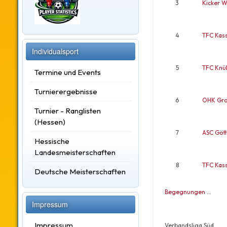
3
Kicker W
4
TFC Kass
Individualsport
5
TFC Knül
Termine und Events
Turnierergebnisse
6
OHK Gro
Turnier - Ranglisten
(Hessen)
7
ASC Gött
Hessische
Landesmeisterschaften
8
TFC Kass
Deutsche Meisterschaften
Begegnungen …
Impressum
Impressum
Verbandsliga Süd