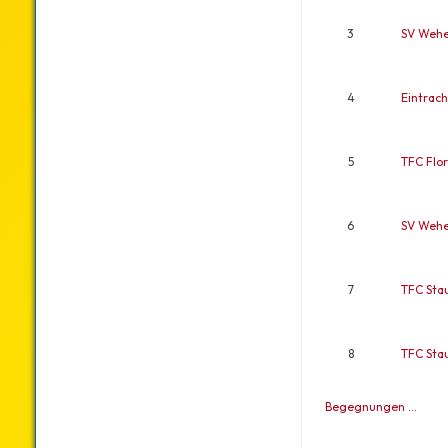
3
SV Wehe
4
Eintrach
5
TFC Flor
6
SV Wehe
7
TFC Sta
8
TFC Sta
Begegnungen …