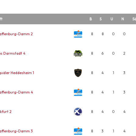
ft
B
S
U
N
Sä
haffenburg-Damm 2
8
8
0
0
os Darmstadt 4
8
6
0
2
uäler Heddesheim 1
8
4
1
3
haffenburg-Damm 4
8
4
1
3
kfurt 2
8
4
0
4
haffenburg-Damm 3
8
3
1
4