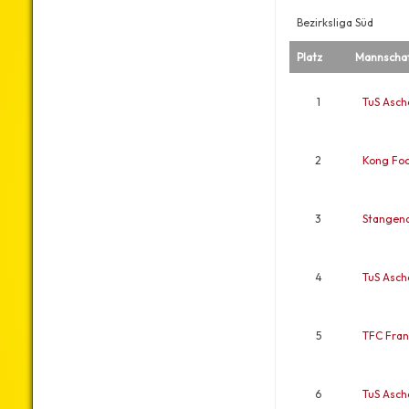
Bezirksliga Süd
Platz
Mannscha
1
TuS Asc
2
Kong Fo
3
Stangenq
4
TuS Asc
5
TFC Fran
6
TuS Asc