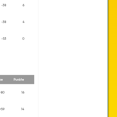
-38
6
-38
4
-53
0
ze
Punkte
+80
16
+59
14