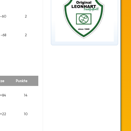
-60
2
-68
2
tze
Punkte
+84
14
+22
10