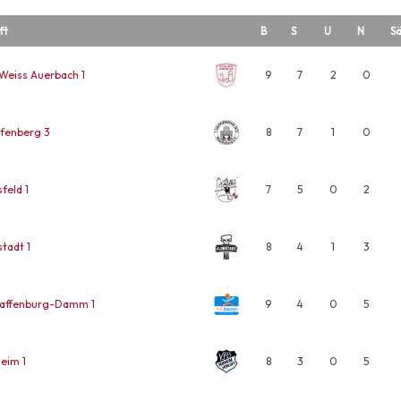
ft
B
S
U
N
Sä
Weiss Auerbach 1
9
7
2
0
fenberg 3
8
7
1
0
feld 1
7
5
0
2
tadt 1
8
4
1
3
haffenburg-Damm 1
9
4
0
5
eim 1
8
3
0
5