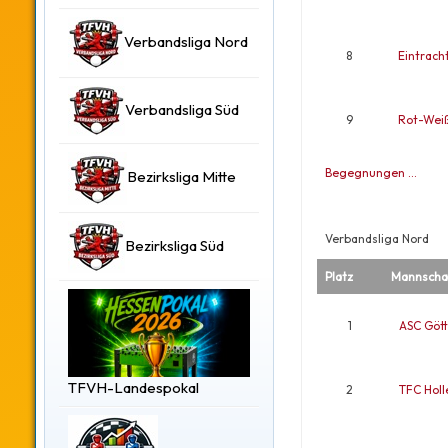
Verbandsliga Nord
8
Eintrach
Verbandsliga Süd
9
Rot-Weiß
Begegnungen …
Bezirksliga Mitte
Verbandsliga Nord
Bezirksliga Süd
Platz
Mannscha
1
ASC Gött
TFVH-Landespokal
2
TFC Holl