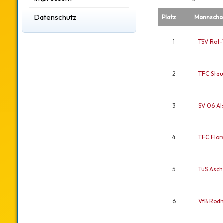
Datenschutz
Platz
Mannscha
1
TSV Rot-
2
TFC Stau
3
SV 06 Als
4
TFC Flors
5
TuS Asc
6
VfB Rodh