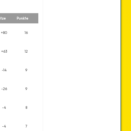
tze
Punkte
+80
16
+63
12
-14
9
-26
9
-4
8
-4
7