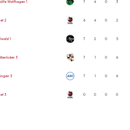
ölfe Wolfhagen 1
7
4
0
3
el 2
6
4
0
2
lwald 1
7
2
0
5
ßenlüder 3
7
1
0
6
ingen 3
7
1
0
6
el 3
0
0
0
0