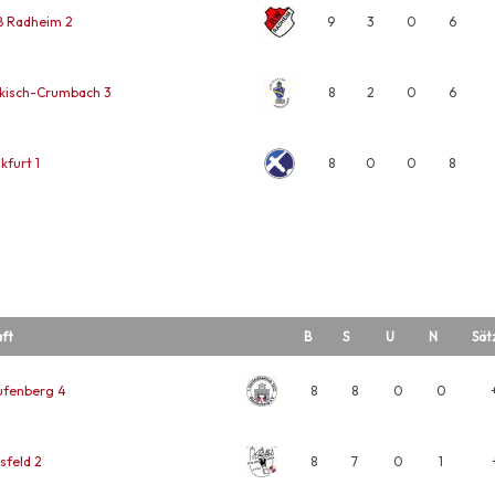
ß Radheim 2
9
3
0
6
kisch-Crumbach 3
8
2
0
6
kfurt 1
8
0
0
8
ft
B
S
U
N
Sät
ufenberg 4
8
8
0
0
sfeld 2
8
7
0
1