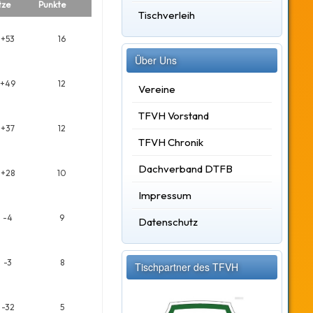
tze
Punkte
Tischverleih
+53
16
Über Uns
+49
12
Vereine
TFVH Vorstand
+37
12
TFVH Chronik
Dachverband DTFB
+28
10
Impressum
-4
9
Datenschutz
-3
8
Tischpartner des TFVH
-32
5