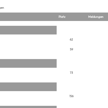
gen
Platz
Meldungen
62
59
73
156