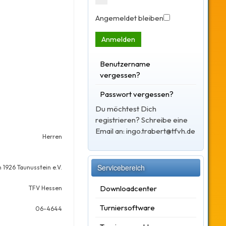
Angemeldet bleiben
Anmelden
Benutzername
vergessen?
Passwort vergessen?
Du möchtest Dich
registrieren? Schreibe eine
Email an: ingo.trabert@tfvh.de
Herren
Servicebereich
1926 Taunusstein e.V.
Downloadcenter
TFV Hessen
Turniersoftware
06-4644