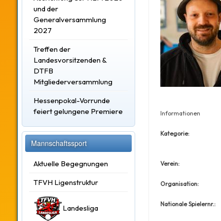
und der
Generalversammlung
2027
Treffen der
Landesvorsitzenden &
DTFB
Mitgliederversammlung
Hessenpokal-Vorrunde
feiert gelungene Premiere
Informationen
Kategorie:
Mannschaftssport
Aktuelle Begegnungen
Verein:
TFVH Ligenstruktur
Organisation:
Nationale Spielernr.:
Landesliga