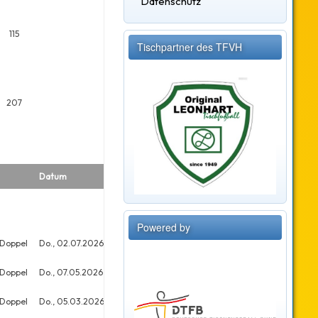
Datenschutz
115
Tischpartner des TFVH
207
Datum
Platz
Meldungen
Powered by
 Doppel
Do., 02.07.2026
14
16
 Doppel
Do., 07.05.2026
12
17
 Doppel
Do., 05.03.2026
6
29