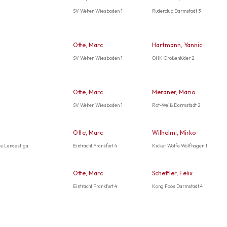
SV Wehen Wiesbaden 1
Ruderclub Darmstadt 3
Otte, Marc
Hartmann, Yannic
SV Wehen Wiesbaden 1
OHK Großenlüder 2
Otte, Marc
Meraner, Mario
SV Wehen Wiesbaden 1
Rot-Weiß Darmstadt 2
Otte, Marc
Wilhelmi, Mirko
ie Landesliga
Eintracht Frankfurt 4
Kicker Wölfe Wolfhagen 1
Otte, Marc
Scheffler, Felix
Eintracht Frankfurt 4
Kong Foos Darmstadt 4