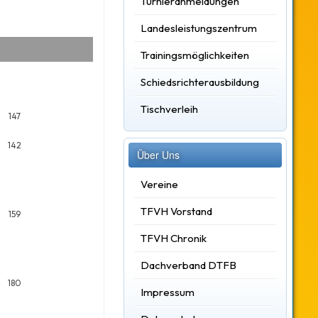
Turnieranmeldungen
Landesleistungszentrum
Trainingsmöglichkeiten
Schiedsrichterausbildung
Tischverleih
147
142
Über Uns
Vereine
TFVH Vorstand
159
TFVH Chronik
Dachverband DTFB
180
Impressum