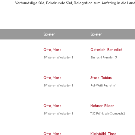
Verbandsliga Süd, Pokalrunde Süd, Relegation zum Aufstieg in die Land
Spieler
Spieler
Otte, Marc
Osterloh, Benedict
SV Wehen Wiesbaden 1
Eintracht Frankfurt 3
Otte, Marc
Stoss, Tobias
SV Wehen Wiesbaden 1
Rot-Weiß Radheim 1
Otte, Marc
Hehner, Eileen
SV Wehen Wiesbaden 1
TSC Fränkisch-Crumbach 2
Otte, Marc
Kleinböhl, Timo